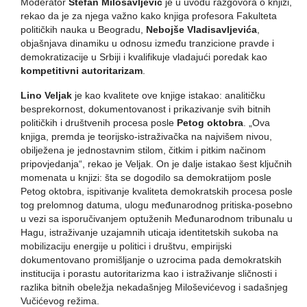
Moderator
Stefan Milosavljević
je u uvodu razgovora o knjizi,
rekao da je za njega važno kako knjiga profesora Fakulteta
političkih nauka u Beogradu,
Nebojše Vladisavljevića
,
objašnjava dinamiku u odnosu između tranzicione pravde i
demokratizacije u Srbiji i kvalifikuje vladajući poredak kao
kompetitivni autoritarizam
.
Lino Veljak
je kao kvalitete ove knjige istakao: analitičku
besprekornost, dokumentovanost i prikazivanje svih bitnih
političkih i društvenih procesa posle
Petog oktobra
. „Ova
knjiga, premda je teorijsko-istraživačka na najvišem nivou,
obilježena je jednostavnim stilom, čitkim i pitkim načinom
pripovjedanja“, rekao je Veljak. On je dalje istakao šest ključnih
momenata u knjizi: šta se dogodilo sa demokratijom posle
Petog oktobra, ispitivanje kvaliteta demokratskih procesa posle
tog prelomnog datuma, ulogu međunarodnog pritiska-posebno
u vezi sa isporučivanjem optuženih Međunarodnom tribunalu u
Hagu, istraživanje uzajamnih uticaja identitetskih sukoba na
mobilizaciju energije u politici i društvu, empirijski
dokumentovano promišljanje o uzrocima pada demokratskih
institucija i porastu autoritarizma kao i istraživanje sličnosti i
razlika bitnih obeležja nekadašnjeg Miloševićevog i sadašnjeg
Vučićevog režima.