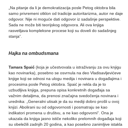
„Na pitanje da li je demokratizacija posle Petog oktobra bila
samo privremeni otklon od tradicije autoritarizma, autor ne daje
odgovor. Nije ni moguće dati odgovor iz sadašnje perspektive.
Sada ne može biti teorijskog odgovora. Ali ova knjiga
rasvetljava kompleksne procese koji su doveli do sadašnjeg
stanja“.
Hajka na ombudsmana
Tamara Spaić
(koja je učestvovala u istraživanju za ovu knjigu
kao novinarka), posebno se osvrnula na deo Vladisavljevićeve
knjige koji se odnosi na ulogu medija i novinara u događajima i
procesima posle Petog oktobra. Spaić je rekla da je to
uzbudljiva knjiga, prepuna opisa konkretnih događaja sa
važnim detaljima, da prenosi značajna svedočenja novinara i
urednika: „Generalni utisak je da su mediji dobro prošli u ovoj
knjizi. Abolirani su od odgovornosti i posmatraju se kao
indikatori promena u društvu, a ne kao odgovorni“. Ona je
ukazala da knjiga jasno ističe nekoliko prelomnih događaja koji
su obeležili zadnjih 20 godina, a kao posebno zanimljive istakla