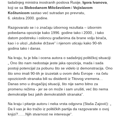
tadašnjeg ministra inostranih poslova Rusije,
Igora Ivanova
,
koji se sa
Slobodanom Miloševićem
i
Vojislavom
Koštunicom
sastao već sutradan po prevratu,
6. oktobra 2000. godine.
Razgovaralo se i o značaju izbornog rezultata – izbornim
pobedama opozicije kako 1996. godine tako i 2000., i tako
datom podstreku i osloncu građanima da brane volju birača,
kao i o ulozi „duboke države“ i njenom uticaju kako 90-tih
godina tako i danas.
Na kraju, tu je bila i ocena autora o sadašnjoj političkoj situaciji:
„ Ono što nam nedostaje jeste jaka opozicija, mada i sada
postoji potencijal za pobunu što se videlo iz demonstracija. Ono
što smo imali 90-tih je izuzetak u ovom delu Evrope - na čelu
opozicionih stranaka bili su disidenti iz Titovog vremena…
Danas smo u drugačijoj situaciji, što nije samo bitno za
promenu režima - jer se on može i sam urušiti, već što nema
demokratije bez jakih demokratskih stranaka“.
Na kraju i pitanje autoru i neka vrsta odgovra (Staša Zajović): „
Da li vas je iko tražio iz političkih partija da razgovarate o ovoj
knjizi?.......Njih stvarnost ne interesuje“.