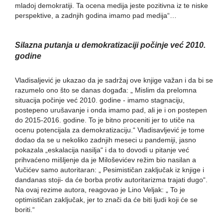
mladoj demokratiji. Ta ocena medija jeste pozitivna iz te niske
perspektive, a zadnjih godina imamo pad medija“…
Silazna putanja u demokratizaciji počinje već 2010.
godine
Vladisaljević je ukazao da je sadržaj ove knjige važan i da bi se
razumelo ono što se danas događa: „ Mislim da prelomna
situacija počinje već 2010. godine - imamo stagnaciju,
postepeno urušavanje i onda imamo pad, ali je i on postepen
do 2015-2016. godine. To je bitno proceniti jer to utiče na
ocenu potencijala za demokratizaciju.“ Vladisavljević je tome
dodao da se u nekoliko zadnjih meseci u pandemiji, jasno
pokazala „eskalacija nasilja“ i da to dovodi u pitanje već
prihvaćeno mišljenje da je Miloševićev režim bio nasilan a
Vučićev samo autoritaran: „ Pesimističan zaključak iz knjige i
dandanas stoji- da će borba protiv autoritarizma trajati dugo“.
Na ovaj rezime autora, reagovao je Lino Veljak: „ To je
optimističan zaključak, jer to znači da će biti ljudi koji će se
boriti.“