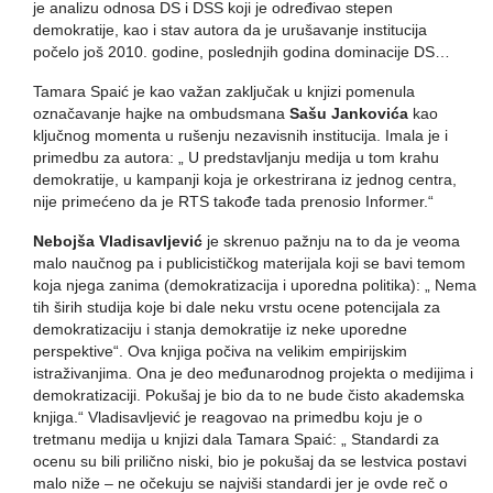
je analizu odnosa DS i DSS koji je određivao stepen
demokratije, kao i stav autora da je urušavanje institucija
počelo još 2010. godine, poslednjih godina dominacije DS…
Tamara Spaić je kao važan zaključak u knjizi pomenula
označavanje hajke na ombudsmana
Sašu Jankovića
kao
ključnog momenta u rušenju nezavisnih institucija. Imala je i
primedbu za autora: „ U predstavljanju medija u tom krahu
demokratije, u kampanji koja je orkestrirana iz jednog centra,
nije primećeno da je RTS takođe tada prenosio Informer.“
Nebojša Vladisavljević
je skrenuo pažnju na to da je veoma
malo naučnog pa i publicističkog materijala koji se bavi temom
koja njega zanima (demokratizacija i uporedna politika): „ Nema
tih širih studija koje bi dale neku vrstu ocene potencijala za
demokratizaciju i stanja demokratije iz neke uporedne
perspektive“. Ova knjiga počiva na velikim empirijskim
istraživanjima. Ona je deo međunarodnog projekta o medijima i
demokratizaciji. Pokušaj je bio da to ne bude čisto akademska
knjiga.“ Vladisavljević je reagovao na primedbu koju je o
tretmanu medija u knjizi dala Tamara Spaić: „ Standardi za
ocenu su bili prilično niski, bio je pokušaj da se lestvica postavi
malo niže – ne očekuju se najviši standardi jer je ovde reč o