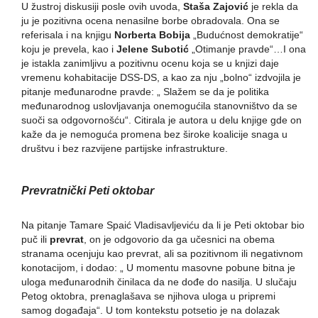
U žustroj diskusiji posle ovih uvoda,
Staša Zajović
je rekla da
ju je pozitivna ocena nenasilne borbe obradovala. Ona se
referisala i na knjigu
Norberta Bobija
„Budućnost demokratije“
koju je prevela, kao i
Jelene Subotić
„Otimanje pravde“…I ona
je istakla zanimljivu a pozitivnu ocenu koja se u knjizi daje
vremenu kohabitacije DSS-DS, a kao za nju „bolno“ izdvojila je
pitanje međunarodne pravde: „ Slažem se da je politika
međunarodnog uslovljavanja onemogućila stanovništvo da se
suoči sa odgovornošću“. Citirala je autora u delu knjige gde on
kaže da je nemoguća promena bez široke koalicije snaga u
društvu i bez razvijene partijske infrastrukture.
Prevratnički Peti oktobar
Na pitanje Tamare Spaić Vladisavljeviću da li je Peti oktobar bio
puč ili
prevrat
, on je odgovorio da ga učesnici na obema
stranama ocenjuju kao prevrat, ali sa pozitivnom ili negativnom
konotacijom, i dodao: „ U momentu masovne pobune bitna je
uloga međunarodnih činilaca da ne dođe do nasilja. U slučaju
Petog oktobra, prenaglašava se njihova uloga u pripremi
samog događaja“. U tom kontekstu potsetio je na dolazak