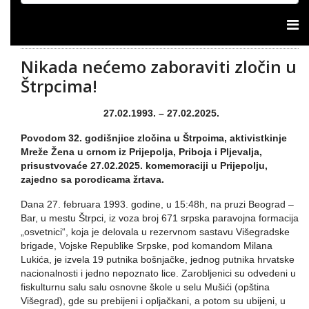
Nikada nećemo zaboraviti zločin u
Štrpcima!
27.02.1993. – 27.02.2025.
Povodom 32. godišnjice zločina u Štrpcima, aktivistkinje
Mreže Žena u crnom iz Prijepolja, Priboja i Pljevalja,
prisustvovaće 27.02.2025. komemoraciji u Prijepolju,
zajedno sa porodicama žrtava.
Dana 27. februara 1993. godine, u 15:48h, na pruzi Beograd –
Bar, u mestu Štrpci, iz voza broj 671 srpska paravojna formacija
„osvetnici“, koja je delovala u rezervnom sastavu Višegradske
brigade, Vojske Republike Srpske, pod komandom Milana
Lukića, je izvela 19 putnika bošnjačke, jednog putnika hrvatske
nacionalnosti i jedno nepoznato lice. Zarobljenici su odvedeni u
fiskulturnu salu salu osnovne škole u selu Mušići (opština
Višegrad), gde su prebijeni i opljačkani, a potom su ubijeni, u