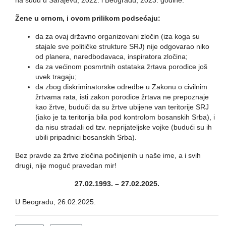
na sudu u Sarajevu, 2022. i Beogradu, 2023. godine.
Žene u crnom, i ovom prilikom podsećaju:
da za ovaj državno organizovani zločin (iza koga su
stajale sve političke strukture SRJ) nije odgovarao niko
od planera, naredbodavaca, inspiratora zločina;
da za većinom posmrtnih ostataka žrtava porodice još
uvek tragaju;
da zbog diskriminatorske odredbe u Zakonu o civilnim
žrtvama rata, isti zakon porodice žrtava ne prepoznaje
kao žrtve, buduči da su žrtve ubijene van teritorije SRJ
(iako je ta teritorija bila pod kontrolom bosanskih Srba), i
da nisu stradali od tzv. neprijateljske vojke (budući su ih
ubili pripadnici bosanskih Srba).
Bez pravde za žrtve zločina počinjenih u naše ime, a i svih
drugi, nije moguć pravedan mir!
27.02.1993. – 27.02.2025.
U Beogradu, 26.02.2025.