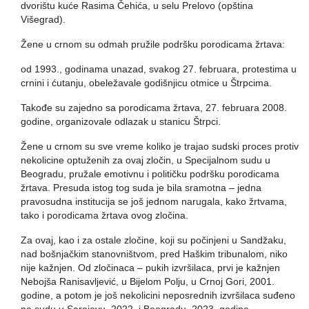
dvorištu kuće Rasima Čehića, u selu Prelovo (opština
Višegrad).
Žene u crnom su odmah pružile podršku porodicama žrtava:
od 1993., godinama unazad, svakog 27. februara, protestima u
crnini i ćutanju, obeležavale godišnjicu otmice u Štrpcima.
Takođe su zajedno sa porodicama žrtava, 27. februara 2008.
godine, organizovale odlazak u stanicu Štrpci.
Žene u crnom su sve vreme koliko je trajao sudski proces protiv
nekolicine optuženih za ovaj zločin, u Specijalnom sudu u
Beogradu, pružale emotivnu i političku podršku porodicama
žrtava. Presuda istog tog suda je bila sramotna – jedna
pravosudna institucija se još jednom narugala, kako žrtvama,
tako i porodicama žrtava ovog zločina.
Za ovaj, kao i za ostale zločine, koji su počinjeni u Sandžaku,
nad bošnjačkim stanovništvom, pred Haškim tribunalom, niko
nije kažnjen. Od zločinaca – pukih izvršilaca, prvi je kažnjen
Nebojša Ranisavljević, u Bijelom Polju, u Crnoj Gori, 2001.
godine, a potom je još nekolicini neposrednih izvršilaca suđeno