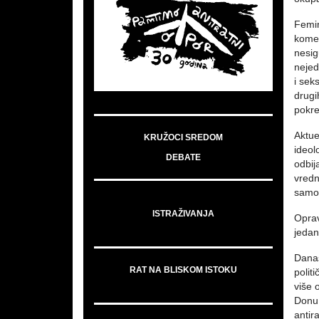
Femin
kome 
nesig
nejed
i sek
drugi
pokre
Aktue
KRUŽOCI SREDOM
ideol
DEBATE
odbij
vredn
samoi
ISTRAŽIVANJA
Oprav
jedan
Danas
RAT NA BLISKOM ISTOKU
polit
više 
Donu,
antir