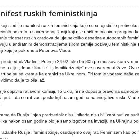
nifest ruskih feministkinja
 koji sledi je manifest ruskih feministkinja koje su se ujedinile protiv okup
cionih pokreta u savremenoj Rusiji koji nije uništen talasima progona k
nje trideset ruskih gradova deluje nekoliko desetina autonomnih femini
vuju u antiratnim demonstracijama širom zemlje pozivaju feministkinje š
iji koju je pokrenula Putonova Vlada.
 predsednik Vladimir Putin je 24.02. oko 05.30h po moskovskom vremenu 
ine u cilju „denacifikacije“ i „demilitarizacije“ ove suverene države. O
 trupe su se kretale ka granici sa Ukrajinom. Pri tom je vođstvo naše
vidimo da je to bila laž.
a je objavila rat svom komšiji. To Ukrajini ne dopušta pravo na samoopred
vi put – da se rat vodi poslednjih osam godina na inicijativu ruske Vlad
.
amo da Rusija i njen predsednik nisu i nikada nisu bili zabrinuti za sud
lika nakon osam godina bio je samo izgovor na invaziju na Ukrajinu p
rađanke Rusije i feministkinje, osuđujemo ovaj rat. Feminizam kao polit
cije.