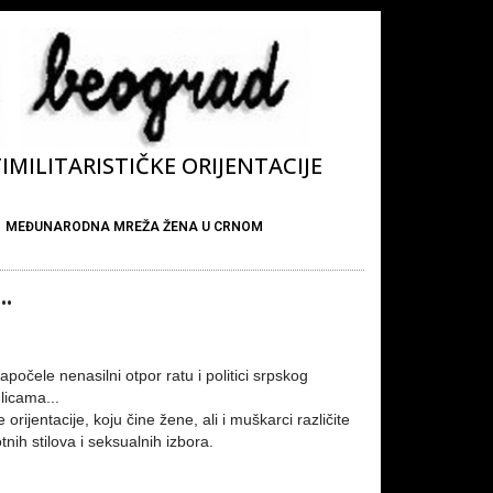
MILITARISTIČKE ORIJENTACIJE
MEĐUNARODNA MREŽA ŽENA U CRNOM
.
očele nenasilni otpor ratu i politici srpskog
ulicama...
rijentacije, koju čine žene, ali i muškarci različite
nih stilova i seksualnih izbora.