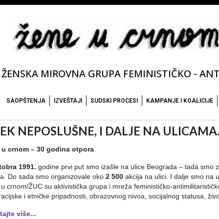
ŽENSKA MIROVNA GRUPA FEMINISTIČKO - ANTI
SAOPŠTENJA
IZVEŠTAJI
SUDSKI PROCESI
KAMPANJE I KOALICIJE
EK NEPOSLUŠNE, I DALJE NA ULICAMA..
 u crnom – 30 godina otpora
tobra 1991.
godine prvi put smo izašle na ulice Beograda – tada smo zap
ma. Do sada smo organizovale oko
2 500
akcija na ulici. I dalje smo na 
u crnom/ŽUC su aktivistička grupa i mreža feminističko-antimilitarističke o
acijske i etničke pripadnosti, obrazovnog nivoa, socijalnog statusa, život
tajte više...