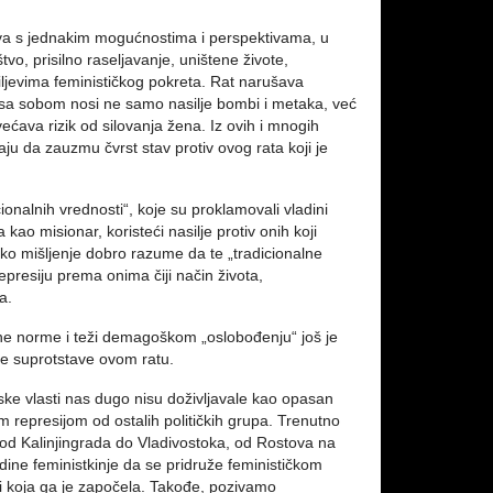
uštva s jednakim mogućnostima i perspektivama, u
vo, prisilno raseljavanje, uništene živote,
iljevima feminističkog pokreta. Rat narušava
 sa sobom nosi ne samo nasilje bombi i metaka, već
većava rizik od silovanja žena. Iz ovih i mnogih
aju da zauzmu čvrst stav protiv ovog rata koji je
ionalnih vrednosti“, koje su proklamovali vladini
kao misionar, koristeći nasilje protiv onih koji
ičko mišljenje dobro razume da te „tradicionalne
epresiju prema onima čiji način života,
a.
ne norme i teži demagoškom „oslobođenju“ još je
se suprotstave ovom ratu.
uske vlasti nas dugo nisu doživljavale kao opasan
 represijom od ostalih političkih grupa. Trenutno
e, od Kalinjingrada do Vladivostoka, od Rostova na
ne feministkinje da se pridruže feminističkom
adi koja ga je započela. Takođe, pozivamo