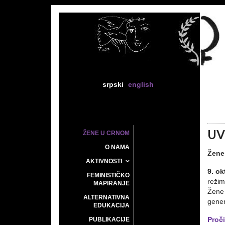
srpski
english
UV
ŽENE U CRNOM
O NAMA
Žene
AKTIVNOSTI
9. ok
FEMINISTIČKO
reži
MAPIRANJE
Žene 
ALTERNATIVNA
gener
EDUKACIJA
PUBLIKACIJE
Proči