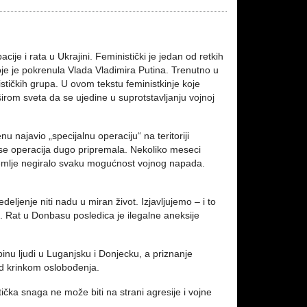
acije i rata u Ukrajini. Feministički je jedan od retkih
oje je pokrenula Vlada Vladimira Putina. Trenutno u
stičkih grupa. U ovom tekstu feministkinje koje
irom sveta da se ujedine u suprotstavljanju vojnoj
najavio „specijalnu operaciju“ na teritoriji
va se operacija dugo pripremala. Nekoliko meseci
 zemlje negiralo svaku mogućnost vojnog napada.
eljenje niti nadu u miran život. Izjavljujemo – i to
e. Rat u Donbasu posledica je ilegalne aneksije
binu ljudi u Luganjsku i Donjecku, a priznanje
od krinkom oslobođenja.
ička snaga ne može biti na strani agresije i vojne