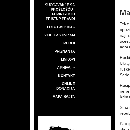
SUOČAVANJE SA
PROŠLOŠĆU -
Ma
FEMINISTIČKI
PRISTUP PRAVDI
Tekst
FOTO GALERIJA
opozi
VIDEO AKTIVIZAM
najma
učest
MEDIJI
agres
PRIZNANJA
Ruski
LINKOVI
Ukraj
ARHIVA
ruske
Sada 
KONTAKT
ONLINE
Rusij
DONACIJA
ne pr
MAPA SAJTA
Krima
Smatr
repub
Kao g
okupa