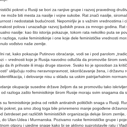
istički pokret u Rusiji se bori za ranjive grupe i razvoj pravednog dr
ne može biti mesta za nasilje i vojne sukobe. Rat znači nasilje, siromašt
urnost i nedostatak budućnosti. Nepomirljiv je s važnim vrednostima i c
nakost polova i unazađuje razvoj ljudskih prava za mnogo godina. Rat
sualno nasilje: kao što istorija pokazuje, tokom rata nekoliko puta se po
h razloga, ruske feministkinje i one koje dele feminističke vrednosti mor
nulo vođstvo naše zemlje.
lni rat, kako pokazuje Putinovo obraćanje, vodi se i pod parolom „tradic
ozi – vrednosti koje je Rusija navodno odlučila da promoviše širom sveta 
aju da ih prihvate ili imaju druge stavove. Svako ko je sposoban za krit
osti“ uključuju rodnu neravnopravnost, iskorišćavanje žena, i državnu r
dentifikacija, i delovanje nisu u skladu sa uskim patrijarhalnim normam
danje okupacije susedne države željom da se promovišu tako iskrivlje
 od razloga zašto feministkinje širom Rusije moraju svim snagama da 
 su feministkinje jedna od retkih antiratnih političkih snaga u Rusiji. R
ički pokret, pa smo zbog toga bile privremeno manje pogođene državnom
od četrdeset pet različitih feminističkih organizacija deluje širom zemlj
 do Ulan-Udea i Murmanska. Pozivamo ruske feminističke grupe i pojedi
atnom otporu i ujedine snage kako bi se aktivno suprotstavile ratu i Vl