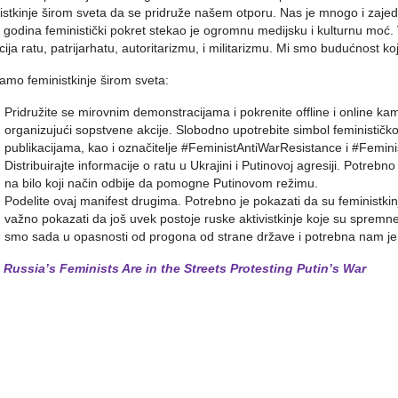
istkinje širom sveta da se pridruže našem otporu. Nas je mnogo i za
 godina feministički pokret stekao je ogromnu medijsku i kulturnu moć. 
cija ratu, patrijarhatu, autoritarizmu, i militarizmu. Mi smo budućnost ko
amo feministkinje širom sveta:
Pridružite se mirovnim demonstracijama i pokrenite offline i online kamp
organizujući sopstvene akcije. Slobodno upotrebite simbol feminističkog
publikacijama, kao i označitelje #FeministAntiWarResistance i #Femin
Distribuirajte informacije o ratu u Ukrajini i Putinovoj agresiji. Potrebn
na bilo koji način odbije da pomogne Putinovom režimu.
Podelite ovaj manifest drugima. Potrebno je pokazati da su feministkinj
važno pokazati da još uvek postoje ruske aktivistkinje koje su spremne
smo sada u opasnosti od progona od strane države i potrebna nam je
:
Russia’s Feminists Are in the Streets Protesting Putin’s War