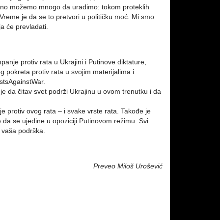
jedno možemo mnogo da uradimo: tokom proteklih
Vreme je da se to pretvori u političku moć. Mi smo
ja će prevladati.
anje protiv rata u Ukrajini i Putinove diktature,
 pokreta protiv rata u svojim materijalima i
istsAgainstWar.
o je da čitav svet podrži Ukrajinu u ovom trenutku i da
e protiv ovog rata – i svake vrste rata. Takođe je
 da se ujedine u opoziciji Putinovom režimu. Svi
 vaša podrška.
Preveo Miloš Urošević