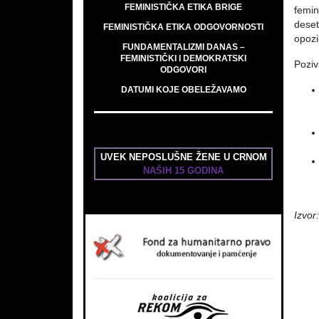
FEMINISTIČKA ETIKA BRIGE
femin
deset
FEMINISTIČKA ETIKA ODGOVORNOSTI
opozi
FUNDAMENTALIZMI DANAS –
FEMINISTIČKI I DEMOKRATSKI
Poziv
ODGOVORI
DATUMI KOJE OBELEŽAVAMO
UVEK NEPOSLUŠNE ŽENE U CRNOM
NAŠIH 15 GODINA
Izvor