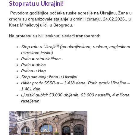
Stop ratu u Ukrajini!
Povodom godišnjice početka ruske agresije na Ukrajinu, Žene u
crnom su organizovale stajanje u crnini i ćutanju, 24.02.2026., u
Knez Mihailovoj ulici, u Beogradu.
Na protestu su bili istaknuti sledeći transparenti:
Stop ratu u Ukrajini! (na ukrajinskom, ruskom, engleskom
i srpskom jeziku)
Putin = ratni zločinac
Putin = ubica
Putina u Hag
Stop silovanju žena u Ukrajini
Hitler protiv SSSR-a – 1.418 dana, Putin protiv Ukrajine –
1.461 dan
Ljudski gubici: 53.000 ubijenih, 63.000 nestalih, 4 miliona
raseljenih