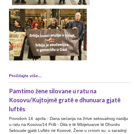
Pročitajte više...
Pamtimo žene silovane u ratu na
Kosovu/Kujtojmë gratë e dhunuara gjatë
luftës
Povodom 14. aprila - Dana sećanja na žrtve seksualnog nasilju
u ratu na Kosovu/14 Prilli - Dita e të Mbijetuarve të Dhunës
Seksuale gjatë Luftës në Kosovë, Žene u crnom su, u saradnji