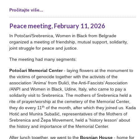
Pročitajte više...
Peace meeting, February 11, 2026
In Potočari/Srebrenica, Women in Black from Belgrade
organized a meeting of friendship, mutual support, solidarity,
joint struggle for peace and justice.
The meeting had many segments:
Potočari Memorial Center
- laying flowers at the monument to
the victims of genocide together with the activists of the
association 'Anima' from Đulići, the Anti-Fascists’ Association
/ANPI and Women in Black, Udine, Italy, who came to pay a
solidarity visit to Srebrenica. The mothers of Srebrenica held a
rite of prayer/worship at the cemetery of the Memorial Center,
th
they do every 11
of the month, after which they joined us. Kada
Hotić and Munira Subašić, representatives of the Mothers of
Srebrenica and Žepa Movement, held a 'history lesson' about
the history and importance of the Memorial Center.
After lunch together, we went to the
Bosnian House
- home for