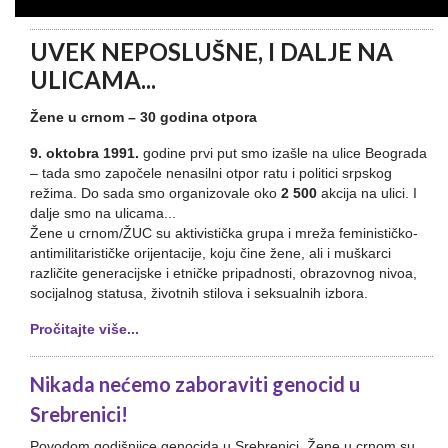
UVEK NEPOSLUŠNE, I DALJE NA
ULICAMA...
Žene u crnom – 30 godina otpora
9. oktobra 1991.
godine prvi put smo izašle na ulice Beograda
– tada smo započele nenasilni otpor ratu i politici srpskog
režima. Do sada smo organizovale oko
2 500
akcija na ulici. I
dalje smo na ulicama...
Žene u crnom/ŽUC su aktivistička grupa i mreža feminističko-
antimilitarističke orijentacije, koju čine žene, ali i muškarci
različite generacijske i etničke pripadnosti, obrazovnog nivoa,
socijalnog statusa, životnih stilova i seksualnih izbora.
Pročitajte više...
Nikada nećemo zaboraviti genocid u
Srebrenici!
Povodom godišnjice genocida u Srebrenici, Žene u crnom su