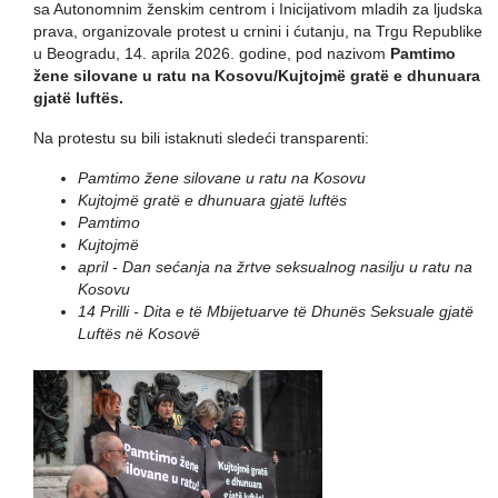
sa Autonomnim ženskim centrom i Inicijativom mladih za ljudska
prava, organizovale protest u crnini i ćutanju, na Trgu Republike
u Beogradu, 14. aprila 2026. godine, pod nazivom
Pamtimo
žene silovane u ratu na Kosovu/Kujtojmë gratë e dhunuara
gjatë luftës.
Na protestu su bili istaknuti sledeći transparenti:
Pamtimo žene silovane u ratu na Kosovu
Kujtojmë gratë e dhunuara gjatë luftës
Pamtimo
Kujtojmë
april - Dan sećanja na žrtve seksualnog nasilju u ratu na
Kosovu
14 Prilli - Dita e të Mbijetuarve të Dhunës Seksuale gjatë
Luftës në Kosovë