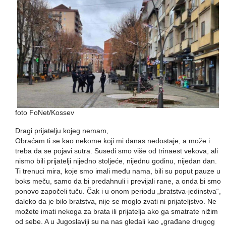
foto FoNet/Kossev
Dragi prijatelju kojeg nemam,
Obraćam ti se kao nekome koji mi danas nedostaje, a može i
treba da se pojavi sutra. Susedi smo više od trinaest vekova, ali
nismo bili prijatelji nijedno stoljeće, nijednu godinu, nijedan dan.
Ti trenuci mira, koje smo imali među nama, bili su poput pauze u
boks meču, samo da bi predahnuli i previjali rane, a onda bi smo
ponovo započeli tuču. Čak i u onom periodu „bratstva-jedinstva“,
daleko da je bilo bratstva, nije se moglo zvati ni prijateljstvo. Ne
možete imati nekoga za brata ili prijatelja ako ga smatrate nižim
od sebe. A u Jugoslaviji su na nas gledali kao „građane drugog