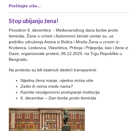
Pročitajte više...
Stop ubijanju žena!
Povodom 6. decembra - Međunarodnog dana borbe protiv
femicida, Žene u crnom i Autonomni ženski centar su, uz
podršku udruženja Anima iz Đulića i Mreže Žena u crnom iz:
Kruševca, Leskovca, Vlasotinca, Priboja i Prijepolja, kao i žene iz
Gaze, organizovale protest, 06.12.2025. na Trgu Republike u
Beogradu.
Na protestu su bili istaknuti sledeći transparenti:
Nijedna žena manje, nijedna mrtva više
Zašto ih nema među nama?
Kaznite neodgovorno postupanje institucija
6. decembar – Dan borbe protiv femicida