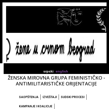
srpski
english
ŽENSKA MIROVNA GRUPA FEMINISTIČKO -
ANTIMILITARISTIČKE ORIJENTACIJE
SAOPŠTENJA
IZVEŠTAJI
SUDSKI PROCESI
KAMPANJE I KOALICIJE