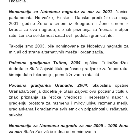
i koalicija'.
Nominacija za Nobelovu nagradu za mir za 2001
: članice
parlamenata Norveške, Finske i Danske predložile su maja
2001. godine Žene u crnom iz Beograda i Žene
crnom iz
Izraela za ovu nagradu, u znak priznanja za 'nenasilni otpor
ratu, žensku solidarnost iznad svih podela i granica', itd.
Takodje smo 2003. bile nominovane za Nobelovu nagradu za
mir, ali od strane alternativnih mreža i organizacija.
Počasna gradjanka Tutina, 2004
: opština Tutin/Sandžak
dodelila je Staši Zajović titulu počasne gradjanke za 'otpor ratu,
širenje duha tolerancije, pomoć žrtvama rata' itd.
Počasna gradjanka Granade, 2004
: Skupština opštine
Granada/Španija dodelila je Staši Zajović ovu počasnu titulu u
znak priznanja za 'etičke vrednosti i neprestani napor u
gradjenju prostora za razmenu i mirovljubivu razmenu medju
gradjankama i gradjanima svih etničkih pripadnosti u rešavanju
sukoba'.
Nominacija za Nobelovu nagradu za mir 2005 - 1000 žena
za mir:
Staša Zajović je jedna od nominovanih.