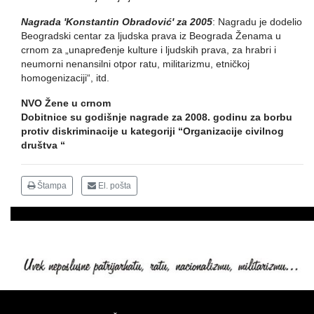
Nagrada 'Konstantin Obradović' za 2005
: Nagradu je dodelio
Beogradski centar za ljudska prava iz Beograda Ženama u
crnom za „unapređenje kulture i ljudskih prava, za hrabri i
neumorni nenansilni otpor ratu, militarizmu, etničkoj
homogenizaciji“, itd.
NVO Žene u crnom
Dobitnice su godišnje nagrade za 2008. godinu za borbu
protiv diskriminacije u kategoriji “Organizacije civilnog
društva “
Štampa
El. pošta