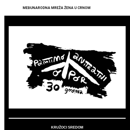
MEĐUNARODNA MREŽA ŽENA U CRNOM
KRUŽOCI SREDOM