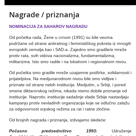
Nagrade / priznanja
NOMINACIJA ZA SAHAROV NAGRADU
Od početka rada, Žene u crnom (1991) su bile veoma
podržane od strane antiratnog i feminističkog pokreta iz mnogih
evropskih zemalja kao i SAD-a. Zajedno smo gradile/e mreže
protiv rata, svih vidova nacionalizma, fundamentalizma,
militarizma. Isto smo radile i na lokalnom i regionalnom nivou.
Od početka smo gradile mreže uzajamne podšrke, solidarnosti i
prijateljstva. Na medjunarodnom nivou bile smo vidljive i
priznate od strane nekih institucija. Medjutim, u Srbiji, i pored
smene diktarorskog režima, nikada nismo dobile priznanje od
institucije. Naprotiv, institucije sadašnje vlade Srbije nastavljaju
kampanju protiv nevladinih organizacija koje se odlučno zalažu
za odgovornost srpskog režima za rat i ratne zločine.
Od brojnih nagrada i priznanja, izdvajamo sledeće:
Počasno predsedništvo 1993:
Udruženje