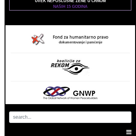
UVEK NEPOSLUŠNE ŽENE U CRNOM
NAŠIH 15 GODINA