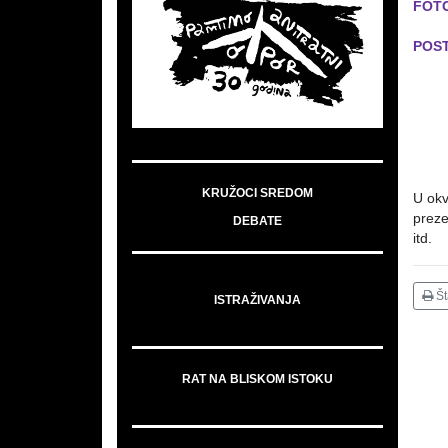
FOT
POS
KRUŽOCI SREDOM
U okv
preze
DEBATE
itd.
Š
ISTRAŽIVANJA
RAT NA BLISKOM ISTOKU