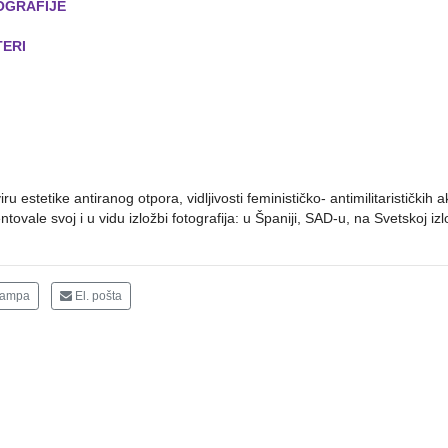
OGRAFIJE
TERI
iru estetike antiranog otpora, vidljivosti feminističko- antimilitarističkih
ntovale svoj i u vidu izložbi fotografija: u Španiji, SAD-u, na Svetskoj
tampa
El. pošta