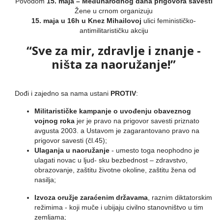
Povodom
15. maja – Međunarodnog dana prigovora savesti
Žene u crnom organizuju
15. maja u 16h u Knez Mihailovoj
ulici feminističko-
antimilitarističku akciju
“Sve za mir, zdravlje i znanje -
ništa za naoružanje!”
Dođi i zajedno sa nama ustani
PROTIV
:
Militarističke kampanje o uvođenju obaveznog
vojnog roka
jer je pravo na prigovor savesti priznato
avgusta 2003. a Ustavom je zagarantovano pravo na
prigovor savesti (čl.45);
Ulaganja u naoružanje
- umesto toga neophodno je
ulagati novac u ljud- sku bezbednost – zdravstvo,
obrazovanje, zaštitu životne okoline, zaštitu žena od
nasilja;
Izvoza oružje zaraćenim državama
, raznim diktatorskim
režimima - koji muče i ubijaju civilno stanovništvo u tim
zemljama;