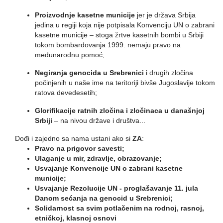
Proizvodnje kasetne municije
jer je država Srbija
jedina u regiji koja nije potpisala Konvenciju UN o zabrani
kasetne municije – stoga žrtve kasetnih bombi u Srbiji
tokom bombardovanja 1999. nemaju pravo na
međunarodnu pomoć;
Negiranja genocida u Srebrenici
i drugih zločina
počinjenih u naše ime na teritoriji bivše Jugoslavije tokom
ratova devedesetih;
Glorifikacije ratnih zločina i zločinaca u današnjoj
Srbiji
– na nivou države i društva...
Dođi i zajedno sa nama ustani ako si
ZA
:
Pravo na prigovor savesti;
Ulaganje u mir, zdravlje, obrazovanje;
Usvajanje Konvencije UN o zabrani kasetne
municije;
Usvajanje Rezolucije UN - proglašavanje 11. jula
Danom sećanja na genocid u Srebrenici;
Solidarnost sa svim potlačenim na rodnoj, rasnoj,
etničkoj, klasnoj osnovi