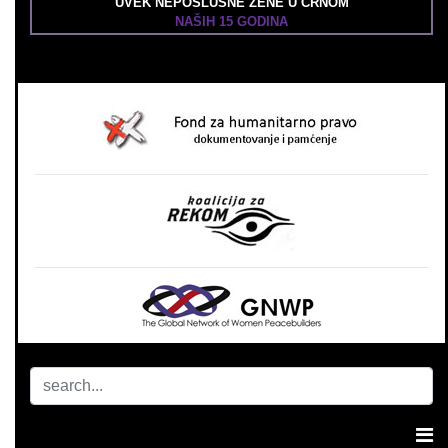
UVEK NEPOSLUŠNE ŽENE U CRNOM
NAŠIH 15 GODINA