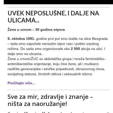
UVEK NEPOSLUŠNE, I DALJE NA
ULICAMA...
Žene u crnom – 30 godina otpora
9. oktobra 1991.
godine prvi put smo izašle na ulice Beograda
– tada smo započele nenasilni otpor ratu i politici srpskog
režima. Do sada smo organizovale oko
2 500
akcija na ulici. I
dalje smo na ulicama...
Žene u crnom/ŽUC su aktivistička grupa i mreža feminističko-
antimilitarističke orijentacije, koju čine žene, ali i muškarci
različite generacijske i etničke pripadnosti, obrazovnog nivoa,
socijalnog statusa, životnih stilova i seksualnih izbora.
Pročitajte više...
Sve za mir, zdravlje i znanje –
ništa za naoružanje!