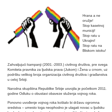
Hrana a ne
oružje!
Stop kasetnoj
municiji!
Stop ratu u
Ukrajini!
Stop ratu na
Bliskom istoku!
Zahvaljujući kampanji (2001.-2003.) civilnog društva, pre svega
Komiteta pravnika za ljudska prava (Jukom) i Žena u crnom, uz
podršku velikog broja organizacija civilnog društva i građanstva
u celoj Srbiji.
Narodna skupština Republike Srbije usvojila je početkom 2011.
godine Odluku o obustavi obaveze služenja vojnog roka.
Ponovno uvođenje vojnog roka koštalo bi državu ogromna
sredstva – umesto toga neophodno je ulagati novac u ljudsku