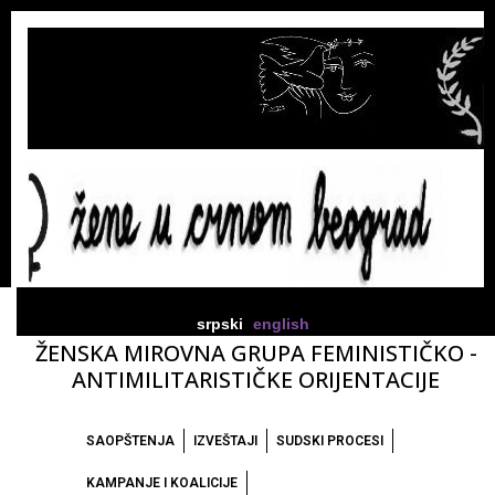
srpski
english
ŽENSKA MIROVNA GRUPA FEMINISTIČKO -
ANTIMILITARISTIČKE ORIJENTACIJE
SAOPŠTENJA
IZVEŠTAJI
SUDSKI PROCESI
KAMPANJE I KOALICIJE