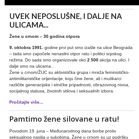
UVEK NEPOSLUŠNE, I DALJE NA
ULICAMA...
Žene u crnom – 30 godina otpora
9. oktobra 1991.
godine prvi put smo izašle na ulice Beograda
– tada smo započele nenasilni otpor ratu i politici srpskog
režima. Do sada smo organizovale oko
2 500
akcija na ulici. I
dalje smo na ulicama...
Žene u crnom/ŽUC su aktivistička grupa i mreža feminističko-
antimilitarističke orijentacije, koju čine žene, ali i muškarci
različite generacijske i etničke pripadnosti, obrazovnog nivoa,
socijalnog statusa, životnih stilova i seksualnih izbora.
Pročitajte više...
Pamtimo žene silovane u ratu!
Povodom 19. juna – Međunarodnog dana borbe protiv
seksualnog nasilja u sukobima, Žene u crnom su uz podršku