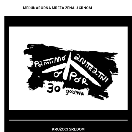
MEĐUNARODNA MREŽA ŽENA U CRNOM
KRUŽOCI SREDOM