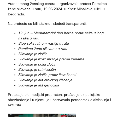
Autonomnog ženskog centra, organizovale protest Pamtimo
žene silovane u ratu, 19.06.2024. u Knez Mihailovoj ulici, u
Beogradu.
Na protestu su bili istaknuti sledeći transparenti:
19. jun – Međunarodni dan borbe protiv seksualnog
nasilja u ratu
Stop seksualnom nasilju u ratu
Pamtimo žene silovane u ratu
Silovanje je zločin
Silovanje je izraz mržnje prema ženama
Silovanje je polni zločin
Silovanje je ratni zločin
Silovanje je zločin protiv čovečnosti
Silovanje je akt etničkog čišćenja
Silovanje je akt genocida
Protest je bio medijski propraćen, prošao je uz policijsko
obezbeđenje i u njemu je učestvovalo petnaestak aktivistkinja i
aktivista.