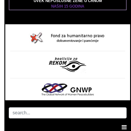
UVEK NEPOSLUŠNE ŽENE U CRNOM
NAŠIH 15 GODINA