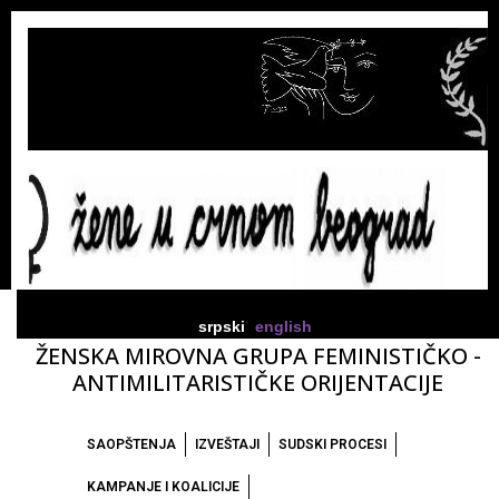
srpski
english
ŽENSKA MIROVNA GRUPA FEMINISTIČKO -
ANTIMILITARISTIČKE ORIJENTACIJE
SAOPŠTENJA
IZVEŠTAJI
SUDSKI PROCESI
KAMPANJE I KOALICIJE