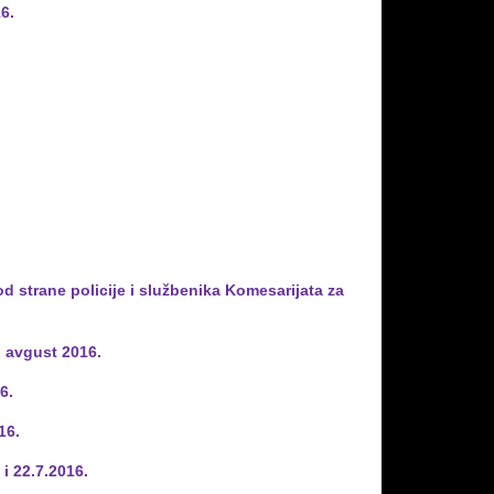
16.
d strane policije i službenika Komesarijata za
. avgust 2016.
6.
16.
i 22.7.2016.