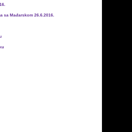
16.
ima sa Mađarskom 26.6.2016.
u
rku