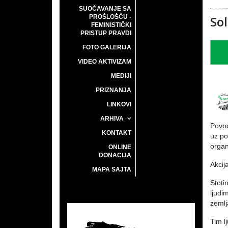
SUOČAVANJE SA
PROŠLOŠĆU -
So
FEMINISTIČKI
PRISTUP PRAVDI
FOTO GALERIJA
VIDEO AKTIVIZAM
MEDIJI
PRIZNANJA
LINKOVI
ARHIVA
Pov
KONTAKT
uz po
organ
ONLINE
DONACIJA
Akcij
MAPA SAJTA
Stoti
ljudi
zeml
Tim l