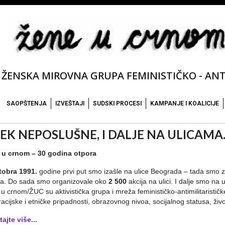
ŽENSKA MIROVNA GRUPA FEMINISTIČKO - ANTI
SAOPŠTENJA
IZVEŠTAJI
SUDSKI PROCESI
KAMPANJE I KOALICIJE
EK NEPOSLUŠNE, I DALJE NA ULICAMA..
 u crnom – 30 godina otpora
tobra 1991.
godine prvi put smo izašle na ulice Beograda – tada smo zap
ma. Do sada smo organizovale oko
2 500
akcija na ulici. I dalje smo na 
u crnom/ŽUC su aktivistička grupa i mreža feminističko-antimilitarističke o
acijske i etničke pripadnosti, obrazovnog nivoa, socijalnog statusa, život
tajte više...