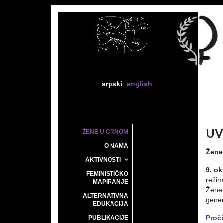
srpski
english
UV
ŽENE U CRNOM
O NAMA
Žene
AKTIVNOSTI
9. ok
FEMINISTIČKO
reži
MAPIRANJE
Žene 
ALTERNATIVNA
gener
EDUKACIJA
PUBLIKACIJE
Proči