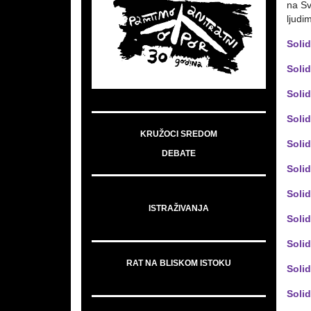
na Sv
ljudi
Solid
Solid
Solid
Solid
KRUŽOCI SREDOM
Solid
DEBATE
Solid
Solid
ISTRAŽIVANJA
Solid
Solid
RAT NA BLISKOM ISTOKU
Soli
Soli