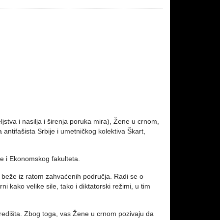
jstva i nasilja i širenja poruka mira), Žene u crnom,
ntifašista Srbije i umetničkog kolektiva Škart,
e i Ekonomskog fakulteta.
na, beže iz ratom zahvaćenih područja. Radi se o
kako velike sile, tako i diktatorski režimi, u tim
dredišta. Zbog toga, vas Žene u crnom pozivaju da