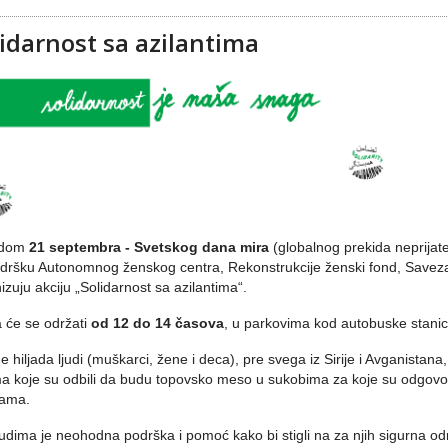
lidarnost sa azilantima
odom
21 septembra - Svetskog dana mira
(globalnog prekida neprijatel
dršku Autonomnog ženskog centra, Rekonstrukcije ženski fond, Saveza a
izuju akciju „Solidarnost sa azilantima“.
a će se održati
od 12 do 14 časova
, u parkovima kod autobuske stanic
ne hiljada ljudi (muškarci, žene i deca), pre svega iz Sirije i Avganista
ma koje su odbili da budu topovsko meso u sukobima za koje su odgovorni 
jama.
judima je neohodna podrška i pomoć kako bi stigli na za njih sigurna o