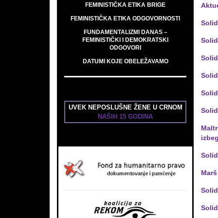
FEMINISTIČKA ETIKA BRIGE
Aktue
FEMINISTIČKA ETIKA ODGOVORNOSTI
Soli
FUNDAMENTALIZMI DANAS –
FEMINISTIČKI I DEMOKRATSKI
Solid
ODGOVORI
Solid
DATUMI KOJE OBELEŽAVAMO
Solid
Solid
UVEK NEPOSLUŠNE ŽENE U CRNOM
Solid
NAŠIH 15 GODINA
Maltr
izbeg
Solid
Marš 
Soli
Solid