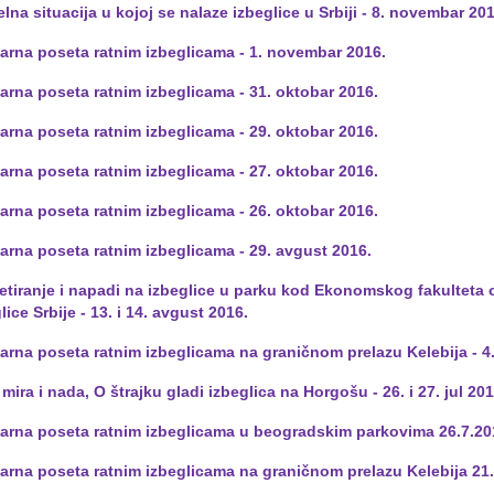
lna situacija u kojoj se nalaze izbeglice u Srbiji - 8. novembar 20
darna poseta ratnim izbeglicama - 1. novembar 2016.
arna poseta ratnim izbeglicama - 31. oktobar 2016.
arna poseta ratnim izbeglicama - 29. oktobar 2016.
arna poseta ratnim izbeglicama - 27. oktobar 2016.
arna poseta ratnim izbeglicama - 26. oktobar 2016.
arna poseta ratnim izbeglicama - 29. avgust 2016.
etiranje i napadi na izbeglice u parku kod Ekonomskog fakulteta o
lice Srbije - 13. i 14. avgust 2016.
arna poseta ratnim izbeglicama na graničnom prelazu Kelebija - 4
mira i nada, O štrajku gladi izbeglica na Horgošu - 26. i 27. jul 201
darna poseta ratnim izbeglicama u beogradskim parkovima 26.7.20
arna poseta ratnim izbeglicama na graničnom prelazu Kelebija 21. 