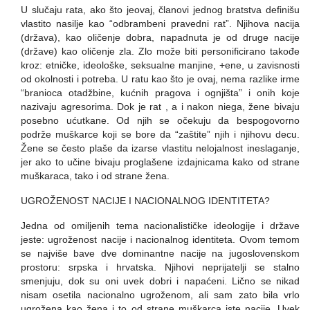
U slučaju rata, ako što jeovaj, članovi jednog bratstva definišu
vlastito nasilje kao “odbrambeni pravedni rat”. Njihova nacija
(država), kao oličenje dobra, napadnuta je od druge nacije
(države) kao oličenje zla. Zlo može biti personificirano takođe
kroz: etničke, ideološke, seksualne manjine, +ene, u zavisnosti
od okolnosti i potreba. U ratu kao što je ovaj, nema razlike irme
“branioca otadžbine, kućnih pragova i ognjišta” i onih koje
nazivaju agresorima. Dok je rat , a i nakon niega, žene bivaju
posebno ućutkane. Od njih se očekuju da bespogovorno
podrže muškarce koji se bore da “zaštite” njih i njihovu decu.
Žene se često plaše da izarse
vlastitu nelojalnost ineslaganje,
jer ako to učine bivaju proglašene izdajnicama kako od strane
muškaraca, tako i od strane žena.
UGROŽENOST NACIJE I NACIONALNOG IDENTITETA?
Jedna od omiljenih tema nacionalističke ideologije i države
jeste: ugroženost nacije i
nacionalnog identiteta. Ovom temom
se najviše bave dve dominantne nacije na
jugoslovenskom
prostoru: srpska i hrvatska.
Njihovi neprijatelji se stalno
smenjuju,
dok su oni uvek dobri i napaćeni. Lično se nikad
nisam osetila nacionalno ugroženom, ali sam zato bila vrlo
ugrožena kao žena i to od strane muškarca iste nacije. Uvek