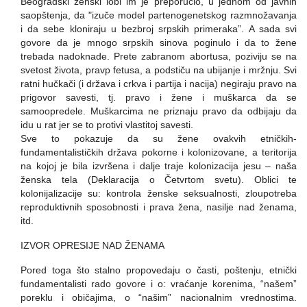
Beogradski ženski lobi im je preporučio, u jednom od javnih
saopštenja, da "izuče model partenogenetskog razmnožavanja
i da sebe kloniraju u bezbroj srpskih primeraka”. A sada svi
govore da je mnogo srpskih sinova poginulo i da to žene
trebada nadoknade. Prete zabranom abortusa, poziviju se na
svetost života, pravp fetusa, a podstiču na ubijanje i mržnju. Svi
ratni hučkači (i država i crkva i partija i nacija) negiraju pravo na
prigovor savesti, tj. pravo i žene i muškarca da se
samoopredele. Muškarcima ne priznaju pravo da odbijaju da
idu u rat jer se to protivi vlastitoj savesti.
Sve to pokazuje da su žene ovakvih etničkih-
fundamentalističkih država pokorne i kolonizovane, a teritorija
na kojoj je bila izvršena i dalje traje kolonizacija jesu – naša
ženska tela (Deklaracija o Četvrtom svetu). Oblici te
kolonijalizacije su: kontrola ženske seksualnosti, zloupotreba
reproduktivnih sposobnosti i prava žena, nasilje nad ženama,
itd.
IZVOR OPRESIJE NAD ŽENAMA
Pored toga što stalno propovedaju o časti, poštenju, etnički
fundamentalisti rado govore i o: vraćanje korenima, “našem”
poreklu i običajima, o “našim” nacionalnim vrednostima.