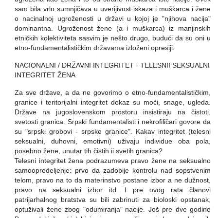
sam bila vrlo sumnjičava u uverijivost iskaza i muškarca i žene
o nacinalnoj ugroženosti u
državi u kojoj je "njihova nacija"
dominantna. Ugroženost žene (a i muškarca) iz
manjinskih
etničkih kolektiviteta sasvim je nešto drugo, budući da su oni u
etno-
fundamentalističkim državama izloženi opresiji.
NACIONALNI / DRŽAVNI INTEGRITET - TELESNII SEKSUALNI
INTEGRITET ŽENA
Za sve države, a da ne govorimo o etno-fundamentalističkim,
granice i teritorijalni
integritet dokaz su moći, snage, ugleda.
Države na jugoslovenskom prostoru insistiraju
na čistoti,
svetosti granica. Srpski fundamentalisti i nekrofiličari govore da
su "srpski
grobovi - srpske granice". Kakav integritet (telesni
seksualni, duhovni, emotivni) uživaju
individue oba pola,
posebno žene, unutar tih čistih ii svetih granica?
Telesni integritet žena podrazumeva pravo žene na seksualno
samoopredeljenje: prvo da zadobije kontrolu nad sopstvenim
telom, pravo na to da materinstvo postane
izbor a ne dužnost,
pravo na seksualni izbor itd. I pre ovog rata članovi
patrijarhalnog
bratstva su bili zabrinuti za bioloski opstanak,
optuživali žene zbog "odumiranja"
nacije. Još pre dve godine