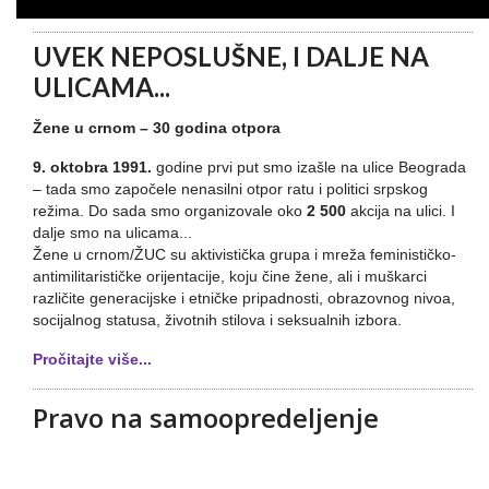
UVEK NEPOSLUŠNE, I DALJE NA
ULICAMA...
Žene u crnom – 30 godina otpora
9. oktobra 1991.
godine prvi put smo izašle na ulice Beograda
– tada smo započele nenasilni otpor ratu i politici srpskog
režima. Do sada smo organizovale oko
2 500
akcija na ulici. I
dalje smo na ulicama...
Žene u crnom/ŽUC su aktivistička grupa i mreža feminističko-
antimilitarističke orijentacije, koju čine žene, ali i muškarci
različite generacijske i etničke pripadnosti, obrazovnog nivoa,
socijalnog statusa, životnih stilova i seksualnih izbora.
Pročitajte više...
Pravo na samoopredeljenje