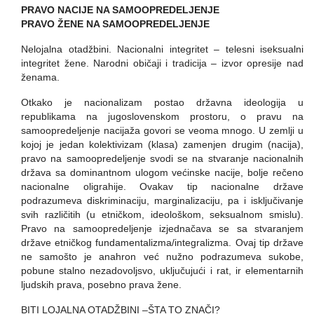
PRAVO NACIJE NA SAMOOPREDELJENJE
PRAVO ŽENE NA SAMOOPREDELJENJE
Nelojalna otadžbini. Nacionalni integritet – telesni iseksualni
integritet žene. Narodni običaji i tradicija – izvor opresije nad
ženama.
Otkako je nacionalizam postao državna ideologija u
republikama na jugoslovenskom prostoru, o pravu na
samoopredeljenje nacijaža govori se veoma mnogo. U zemlji u
kojoj je jedan kolektivizam (klasa) zamenjen drugim (nacija),
pravo na samoopredeljenje svodi se na stvaranje nacionalnih
država sa dominantnom ulogom većinske nacije, bolje rečeno
nacionalne oligrahije. Ovakav tip nacionalne države
podrazumeva diskriminaciju, marginalizaciju, pa i isključivanje
svih različitih (u etničkom, ideološkom, seksualnom smislu).
Pravo na samoopredeljenje izjednačava se sa stvaranjem
države etničkog fundamentalizma/integralizma. Ovaj tip države
ne samošto je anahron već nužno podrazumeva sukobe,
pobune stalno nezadovoljsvo,
uključujući i rat, ir elementarnih
ljudskih prava, posebno prava žene.
BITI LOJALNA OTADŽBINI –ŠTA TO ZNAČI?