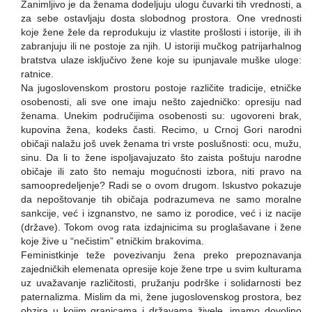
Zanimljivo je da ženama dodeljuju ulogu čuvarki tih vrednosti, a
za sebe ostavljaju dosta slobodnog prostora. One vrednosti
koje žene žele da reprodukuju iz vlastite prošlosti i istorije, ili ih
zabranjuju ili ne postoje za njih. U istoriji mučkog patrijarhalnog
bratstva ulaze isključivo žene koje su ipunjavale muške uloge:
ratnice.
Na jugoslovenskom prostoru postoje različite tradicije, etničke
osobenosti, ali sve one imaju nešto zajedničko: opresiju nad
ženama. Unekim područijima osobenosti su: ugovoreni brak,
kupovina žena, kodeks časti. Recimo, u Crnoj Gori narodni
običaji nalažu još uvek ženama tri vrste poslušnosti: ocu, mužu,
sinu. Da li to žene ispoljavajuzato što zaista poštuju narodne
običaje ili zato što nemaju mogućnosti izbora, niti pravo na
samoopredeljenje? Radi se o ovom drugom. Iskustvo pokazuje
da nepoštovanje tih običaja podrazumeva ne samo moralne
sankcije, već i izgnanstvo, ne samo iz porodice, već i iz nacije
(države). Tokom ovog rata izdajnicima su proglašavane i žene
koje žive u “nečistim” etničkim brakovima.
Feministkinje teže povezivanju žena preko prepoznavanja
zajedničkih elemenata opresije koje žene trpe u svim kulturama
uz uvažavanje različitosti, pružanju podrške i solidarnosti bez
paternalizma. Mislim da mi, žene jugoslovenskog prostora, bez
obzira u kojim granicama i državama živele, imamo dovoljno