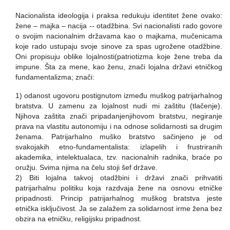
Nacionalista ideologija i praksa redukuju identitet žene ovako:
žene – majka – nacija --
otadžbina. Svi nacionalisti rado govore
o svojim nacionalnim državama kao o majkama, mučenicama
koje rado ustupaju
svoje sinove za spas ugrožene otadžbine.
Oni propisuju oblike lojalnosti(patriotizma koje žene treba da
impune. Šta za mene, kao ženu, znači lojalna državi etničkog
fundamentalizma; znači:
1) odanost ugovoru postignutom između muškog patrijarhalnog
bratstva. U zamenu za lojalnost nudi mi zaštitu (tlačenje).
Njihova zaštita znači pripadanjenjihovom bratstvu, negiranje
prava na vlastitu autonomiju i na odnose solidarnosti sa drugim
ženama. Patrijarhalno muško bratstvo sačinjeno
je od
svakojakih etno-fundamentalista: izlapelih i frustriranih
akademika, intelektualaca, tzv. nacionalnih radnika, braće po
oružju. Svima njima na čelu stoji šef države.
2) Biti lojalna takvoj otadžbini i državi znači prihvatiti
patrijarhalnu politiku koja razdvaja žene na osnovu etničke
pripadnosti. Princip patrijarhalnog muškog bratstva jeste
etnička isključivost. Ja se zalažem za solidarnost irme žena bez
obzira na etničku, religijsku pripadnost.