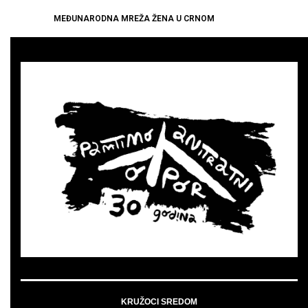
MEĐUNARODNA MREŽA ŽENA U CRNOM
KRUŽOCI SREDOM