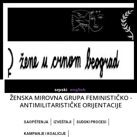
srpski
english
ŽENSKA MIROVNA GRUPA FEMINISTIČKO -
ANTIMILITARISTIČKE ORIJENTACIJE
SAOPŠTENJA
IZVEŠTAJI
SUDSKI PROCESI
KAMPANJE I KOALICIJE