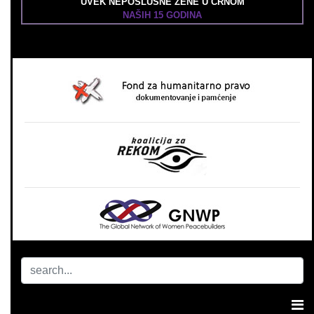
UVEK NEPOSLUŠNE ŽENE U CRNOM
NAŠIH 15 GODINA