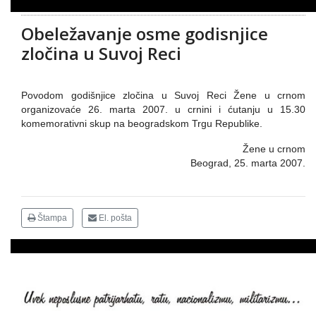
Obeležavanje osme godisnjice
zločina u Suvoj Reci
Povodom godišnjice zločina u Suvoj Reci Žene u crnom
organizovaće 26. marta 2007. u crnini i ćutanju u 15.30
komemorativni skup na beogradskom Trgu Republike.
Žene u crnom
Beograd, 25. marta 2007.
Štampa
El. pošta