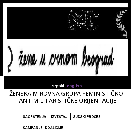
srpski
english
ŽENSKA MIROVNA GRUPA FEMINISTIČKO -
ANTIMILITARISTIČKE ORIJENTACIJE
SAOPŠTENJA
IZVEŠTAJI
SUDSKI PROCESI
KAMPANJE I KOALICIJE