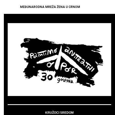
MEĐUNARODNA MREŽA ŽENA U CRNOM
KRUŽOCI SREDOM