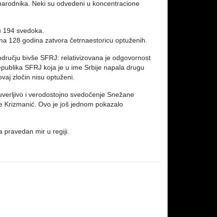
unarodnika. Neki su odvedeni u koncentracione
u 194 svedoka.
na 128 godina zatvora četrnaestoricu optuženih.
odručju bivše SFRJ: relativizovana je odgovornost
publika SFRJ koja je u ime Srbije napala drugu
vaj zločin nisu optuženi.
uverljivo i verodostojno svedočenje Snežane
nje Krizmanić. Ovo je još jednom pokazalo
pravedan mir u regiji.