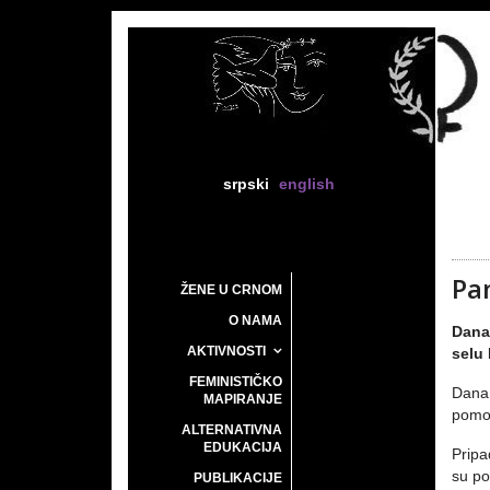
srpski
english
Pa
ŽENE U CRNOM
O NAMA
Dana
AKTIVNOSTI
selu
FEMINISTIČKO
Dana 
MAPIRANJE
pomoć
ALTERNATIVNA
EDUKACIJA
Pripa
su po
PUBLIKACIJE