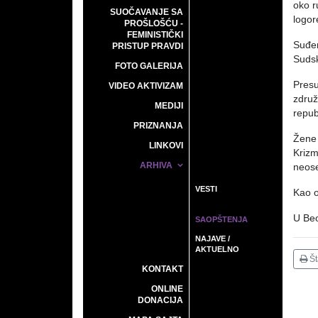
oko r
SUOČAVANJE SA
logore
PROŠLOŠĆU -
FEMINISTIČKI
Suđen
PRISTUP PRAVDI
Sudsk
FOTO GALERIJA
Presu
VIDEO AKTIVIZAM
združ
MEDIJI
repub
PRIZNANJA
Žene 
LINKOVI
Krizm
ARHIVA
neose
VESTI
Kao o
U Beo
SAOPŠTENJA
NAJAVE /
AKTUELNO
Š
KONTAKT
ONLINE
DONACIJA