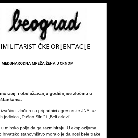
MILITARISTIČKE ORIJENTACIJE
MEĐUNARODNA MREŽA ŽENA U CRNOM
oraciji i obeležavanju godišnjice zločina u
eštankama.
 izvršioci zločina su pripadnici agresorske JNA, uz
jedinica „Dušan Silni“ i „Beli orlovi“.
i u minsko polje da ga razminiraju. U eksplozijama
 hrvatsko stanovništvo moralo je da nosi bele trake