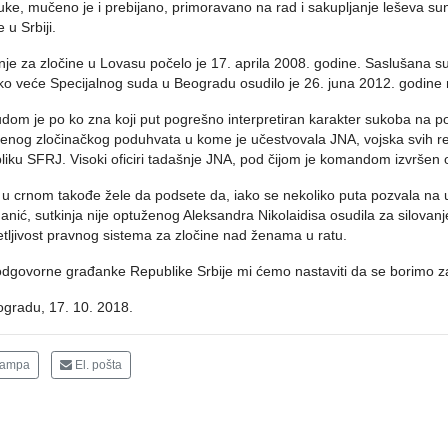
uke, mučeno je i prebijano, primoravano na rad i sakupljanje leševa s
 u Srbiji.
je za zločine u Lovasu počelo je 17. aprila 2008. godine. Saslušana s
o veće Specijalnog suda u Beogradu osudilo je 26. juna 2012. godine 
dom je po ko zna koji put pogrešno interpretiran karakter sukoba na p
enog zločinačkog poduhvata u kome je učestvovala JNA, vojska svih re
liku SFRJ. Visoki oficiri tadašnje JNA, pod čijom je komandom izvršen o
u crnom takođe žele da podsete da, iako se nekoliko puta pozvala na 
anić, sutkinja nije optuženog Aleksandra Nikolaidisa osudila za silova
tljivost pravnog sistema za zločine nad ženama u ratu.
dgovorne građanke Republike Srbije mi ćemo nastaviti da se borimo za 
gradu, 17. 10. 2018.
tampa
El. pošta