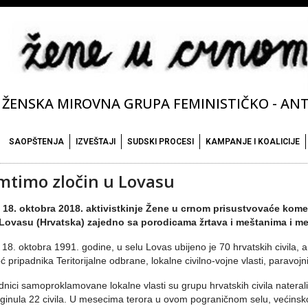
ŽENSKA MIROVNA GRUPA FEMINISTIČKO - ANTI
SAOPŠTENJA
IZVEŠTAJI
SUDSKI PROCESI
KAMPANJE I KOALICIJE
mtimo zločin u Lovasu
 18. oktobra 2018. aktivistkinje Žene u crnom prisustvovaće komem
 Lovasu (Hrvatska) zajedno sa porodicama žrtava i meštanima i m
18. oktobra 1991. godine, u selu Lovas ubijeno je 70 hrvatskih civila, a
 pripadnika Teritorijalne odbrane, lokalne civilno-vojne vlasti, paravojnih 
dnici samoproklamovane lokalne vlasti su grupu hrvatskih civila nateral
ginula 22 civila. U mesecima terora u ovom pograničnom selu, većinsko