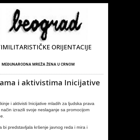
MILITARISTIČKE ORIJENTACIJE
MEĐUNARODNA MREŽA ŽENA U CRNOM
ma i aktivistima Inicijative
e i aktivisti Inicijative mladih za ljudska prava
 način izrazili svoje neslaganje sa promocijom
ne.
bi predstavljala kršenje javnog reda i mira i