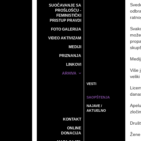
Svedo
SUOČAVANJE SA
PROŠLOŠĆU -
odbra
FEMINISTIČKI
ratno
PRISTUP PRAVDI
Svako
FOTO GALERIJA
možem
VIDEO AKTIVIZAM
propa
MEDIJI
skupš
PRIZNANJA
Medij
LINKOVI
Više 
ARHIVA
velik
VESTI
Licem
danas
SAOPŠTENJA
Apelu
NAJAVE /
AKTUELNO
zloči
KONTAKT
Društ
ONLINE
DONACIJA
Žene 