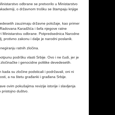
Ministarstvo odbrane se pretvorilo u Ministarstvo
 akademiji, o državnom trošku se štampaju knjige
edesetih zauzimaju državne položaje, kao primer
 Radovana Karadžića i šefa njegove ratne
 pri Ministarstvu odbrane. Potpredsednica Narodne
j, protivno zakonu i dalje je narodni poslanik.
negiranju ratnih zločina.
otpunu podršku vlasti Srbije. Ovo i ne čudi, jer je
o zločinačke i genocidne politike devedesetih.
 kada su zločine podsticali i podržavali, oni ni
sti, a na štetu građanki i građana Srbije.
 ovim pokušajima revizije istorije i slavljenja
 pristojno duštvo.