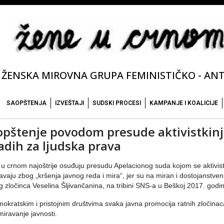
ŽENSKA MIROVNA GRUPA FEMINISTIČKO - ANTI
SAOPŠTENJA
IZVEŠTAJI
SUDSKI PROCESI
KAMPANJE I KOALICIJE
opštenje povodom presude aktivistkinja
adih za ljudska prava
u crnom najoštrije osuđuju presudu Apelacionog suda kojom se aktivistkinj
avaju zbog „kršenja javnog reda i mira“, jer su na miran i dostojanstven
g zločinca Veselina Šljivančanina, na tribini SNS-a u Beškoj 2017. godi
okratskim i pristojnim društvima svaka javna promocija ratnih zločinaca 
iravanje javnosti.