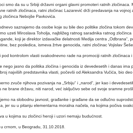
ci smo da su u Srbiji državni organi glavni promoteri ratnih zločinaca. 
ne ratnih zločinaca, ratni zločinac Lazarević drži predavanja na vojnoj
g zločinca Nebojše Pavkovića.
dnevo saznajemo da osobe koje su bile deo politike zločina tokom dev
o uzeti Miroslava Toholja, najbližeg ratnog saradnika ratnog zločinca
gande, koji je direktor izdavačke delatnosti Medija centra „Odbrana“,
tine, bez posledica, ismeva žrtve genocida, ratni zločinac Vojislav Šešel
i pod kontrolom vlasti svakodnevno rade na promociji ratnih zločinaca i 
je nego jasno da politika zločina i genocida iz devedesetih i danas ima p
i broj najviših predstavnika vlasti, počevši od Aleksandra Vučića, bio de
erno zvuče njihova pozivanja na „Srbiju“ i „narod“, jer kao i devedesetih
 ne brane državu, niti narod, već isključivo sebe od svoje sramne prošlo
jemo na slobodnu javnost, građanke i građane da se odlučno suprodstave
na, jer su u pitanju elementarna moralna načela, na kojima počiva svako
va u kojima su zločinci heroji i uzori nemaju budućnost.
u crnom, u Beogradu, 31.10.2018.