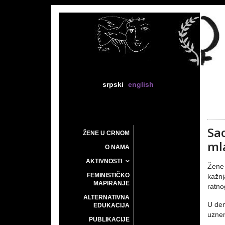
srpski
english
Sa
ŽENE U CRNOM
ml
O NAMA
AKTIVNOSTI
Žene 
FEMINISTIČKO
kažnj
MAPIRANJE
ratno
ALTERNATIVNA
U dem
EDUKACIJA
uznem
PUBLIKACIJE