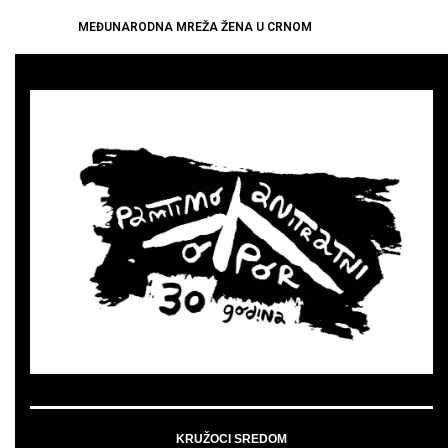
MEĐUNARODNA MREŽA ŽENA U CRNOM
KRUŽOCI SREDOM