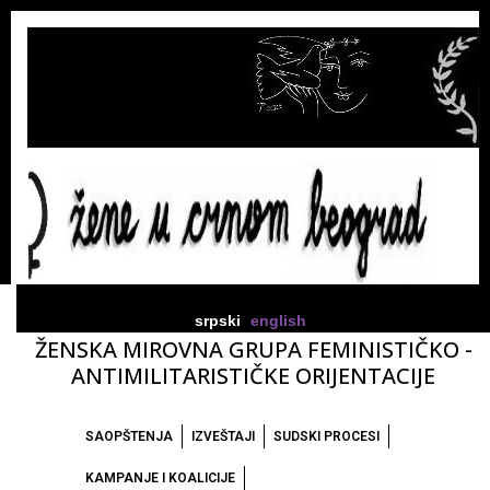
srpski
english
ŽENSKA MIROVNA GRUPA FEMINISTIČKO -
ANTIMILITARISTIČKE ORIJENTACIJE
SAOPŠTENJA
IZVEŠTAJI
SUDSKI PROCESI
KAMPANJE I KOALICIJE