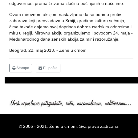
odgovornost prema žrtvama zločina počinjenih u naše ime.
Ovom mirovnom akcijom nastavljamo da se borimo protiv
zaborava koji preovladava u Srbiji, gradimo kulturu sećanja,
čime takođe dajemo svoj doprinos dobrosusedskim odnosima i
miru u regiji. Mirovnu akciju organizujemo i povodom 24. maja -
Međunarodnog dana ženskih akcija za mir i razoružanje.
Beograd, 22. maj 2013. - Žene u crnom
Štampa
El. pošta
© 2006 - 2021. Žene u crnom. Sva prava zadržana.