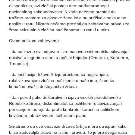
ekspertkinja, ovi zločini postaju deo međunarodnog i
nacionalnog zakonodavstva. Nikada nećemo prestati da
tražimo prostore za glasove žena koje su preživele seksualno
nasilje u ratu. Nikada nećemo prestati da zahtevamo pravdu za
žrtve seksualnih zločina nad ženama i u ratu i u miru
Ovom prilikom zahtevamo:
- da se kazne svi odgovorni za masovna sistematska silovanja i
ubistva u logorima smrti u opštini Prijedor (Omarska, Keraterm,
Trnopolje);
- da institucije države Srbije prestanu sa negiranjem,
relativizovanjem zločina počinjenih u naše ime, čime će
konačno uvažiti dostojanstvo žrtava.
- da i pored puko deklarativnih izjava visokih pšredstavnika
Republike Srbije, diskontinuitet sa politikom relativizovanja i
poricanjem moraju da prate konkretni koraci na političkom,
krivičnom, obrazovnom, kulturnom planu.
Smatramo da ove obaveze država Srbija mora da ispuni kako
bi se zadovoljilo pravo na istinu i pravdu. To je pre svega naša