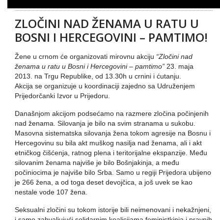
ZLOČINI NAD ŽENAMA U RATU U
BOSNI I HERCEGOVINI – PAMTIMO!
Žene u crnom će organizovati mirovnu akciju
“Zločini nad
ženama u ratu u Bosni i Hercegovini – pamtimo”
23. maja
2013. na Trgu Republike, od 13.30h u crnini i ćutanju.
Akcija se organizuje u koordinaciji zajedno sa Udruženjem
Prijedorčanki Izvor u Prijedoru.
Današnjom akcijom podsećamo na razmere zločina počinjenih
nad ženama. Silovanja je bilo na svim stranama u sukobu.
Masovna sistematska silovanja žena tokom agresije na Bosnu i
Hercegovinu su bila akt muškog nasilja nad ženama, ali i akt
etničkog čišćenja, ratnog plena i teritorijalne ekspanzije. Među
silovanim ženama najviše je bilo Bošnjakinja, a među
počiniocima je najviše bilo Srba. Samo u regiji Prijedora ubijeno
je 266 žena, a od toga deset devojčica, a još uvek se kao
nestale vode 107 žena.
Seksualni zločini su tokom istorije bili neimenovani i nekažnjeni,
i samo zahvaljujući solidarnim koalicijama feministkinja i pravnih