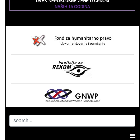
UVEK NEPOSLUŠNE ŽENE U CRNOM
NAŠIH 15 GODINA