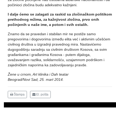
počinioci zločina budu adekvatno kažnjeni.
I dalje ćemo se zalagati za raskid sa zločinačkom politikom
prethodnog režima, za kažnjivost zločina, prvo onih
počinjenih u naše ime, a potom i svih ostalih.
Znamo da se pravedan i stabilan mir ne postiže samo
pregovorima i dogovorima između elita već i aktivnim učešćem
civilnog društva u izgradnji pravednog mira. Nastavićemo
dugogodišnju saradnju sa civilnim društvom Kosova, sa svim
građankama i građanima Kosova - putem dijaloga,
uvažavanjem razlika, solidarnošću, uzajamnom podrškom i
zajedničkim naporima ka zadovoljavanju pravde.
Žene u crnom, Art klinika i Dah teatar
Beograd/Novi Sad, 25. mart 2014.
Štampa
El. pošta