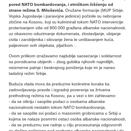
pored NATO bombardovanja, i etničkom čišćenju od
strane režima S. Miloševića.
Oružane formacije (MUP Srbije,
Vojska Jugoslavije i paravojne jedinice) počinile su nebrojene
zločine na Kosovu, koji su kulminirali tokom NATO intervencije:
proterivanjem više od 800.000 građana albanske nacionalnosti,
uz obavezno oduzimanje dokumenata, zlostavljanje, ubijanje
civila i zarobljenika i silovanje žena te uništavanjem kuća,
paljevinom svih objekata, pljačkom...
Ovom prilikom izražavamo najdublje saosećanje i solidarnost
sa porodicama ubijenih – zbog gubitka njihovih najmililjih,
neizmerne patnje i beskrajnog poniženja koje im je naneo
tadašnji režim Srbije.
Buduća vlada mora da preduzme konkretne korake ka
zadovoljavanju pravde i izgradnji poverenja sa žrtvama
prethodnog režima na Kosovu, pa u vezi s tim zahtevamo:
- da se otkriju i saopšte podaci o osobama albanske
nacionalnosti nestalim tokom NATO bombardovanja,
- da se saopšte svi podaci o masovnim grobnicama u Srbiji u
kojima se nalaze posmrtni ostaci osoba albanske nacionalnosti,
- da se preduzmu sve radnje u cilju procesuiranja odgovornih
za zločine počinjene nad osobama albanske nacionalnosti i da