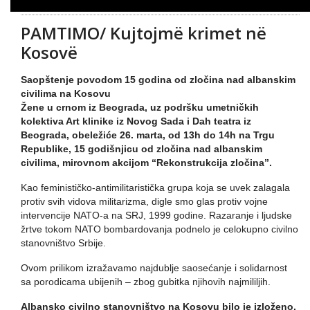
PAMTIMO/ Kujtojmë krimet në
Kosovë
Saopštenje povodom 15 godina od zločina nad albanskim
civilima na Kosovu
Žene u crnom iz Beograda, uz podršku umetničkih
kolektiva Art klinike iz Novog Sada i Dah teatra iz
Beograda, obeležiće 26. marta, od 13h do 14h na Trgu
Republike, 15 godišnjicu od zločina nad albanskim
civilima, mirovnom akcijom “Rekonstrukcija zločina”.
Kao feminističko-antimilitaristička grupa koja se uvek zalagala
protiv svih vidova militarizma, digle smo glas protiv vojne
intervencije NATO-a na SRJ, 1999 godine. Razaranje i ljudske
žrtve tokom NATO bombardovanja podnelo je celokupno civilno
stanovništvo Srbije.
Ovom prilikom izražavamo najdublje saosećanje i solidarnost
sa porodicama ubijenih – zbog gubitka njihovih najmililjih.
Albansko civilno stanovništvo na Kosovu bilo je izloženo,