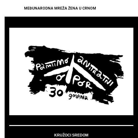
MEĐUNARODNA MREŽA ŽENA U CRNOM
KRUŽOCI SREDOM