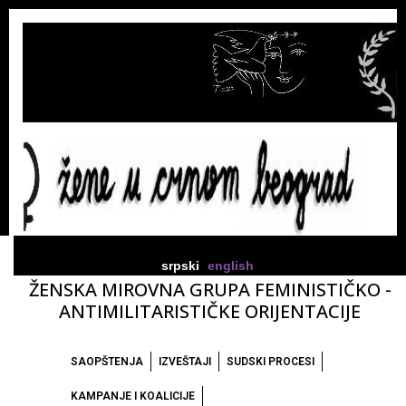
srpski
english
ŽENSKA MIROVNA GRUPA FEMINISTIČKO -
ANTIMILITARISTIČKE ORIJENTACIJE
SAOPŠTENJA
IZVEŠTAJI
SUDSKI PROCESI
KAMPANJE I KOALICIJE