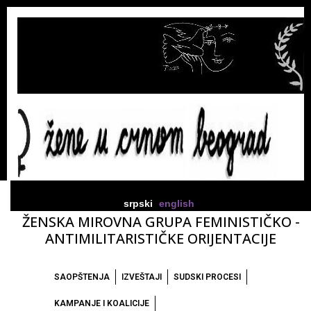
srpski
english
ŽENSKA MIROVNA GRUPA FEMINISTIČKO -
ANTIMILITARISTIČKE ORIJENTACIJE
SAOPŠTENJA
IZVEŠTAJI
SUDSKI PROCESI
KAMPANJE I KOALICIJE