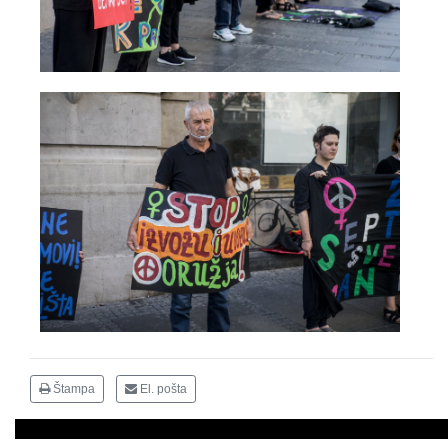
Štampa
El. pošta