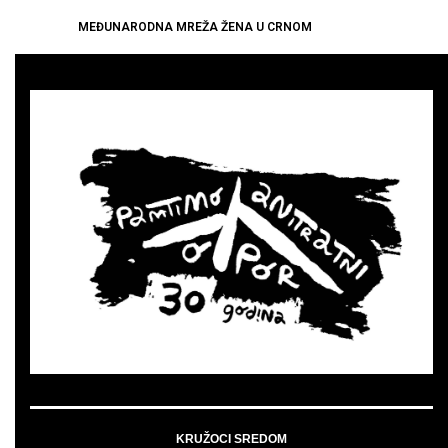
MEĐUNARODNA MREŽA ŽENA U CRNOM
KRUŽOCI SREDOM