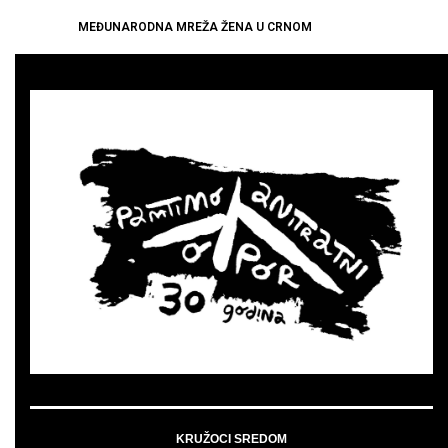
MEĐUNARODNA MREŽA ŽENA U CRNOM
KRUŽOCI SREDOM