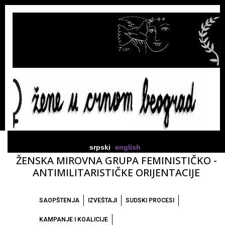
srpski
english
ŽENSKA MIROVNA GRUPA FEMINISTIČKO -
ANTIMILITARISTIČKE ORIJENTACIJE
SAOPŠTENJA
IZVEŠTAJI
SUDSKI PROCESI
KAMPANJE I KOALICIJE