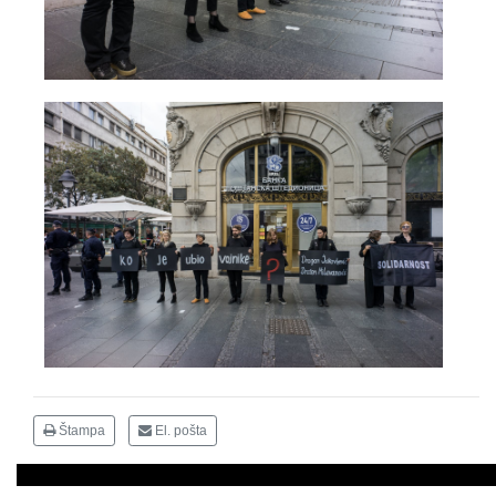
Štampa
El. pošta