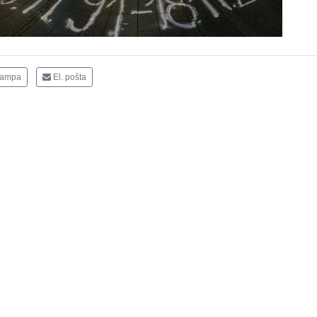
tampa
El. pošta