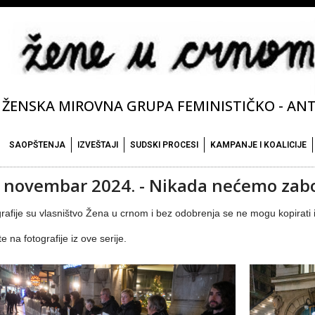
ŽENSKA MIROVNA GRUPA FEMINISTIČKO - ANTI
SAOPŠTENJA
IZVEŠTAJI
SUDSKI PROCESI
KAMPANJE I KOALICIJE
. novembar 2024. - Nikada nećemo zabo
rafije su vlasništvo Žena u crnom i bez odobrenja se ne mogu kopirati i 
te na fotografije iz ove serije.