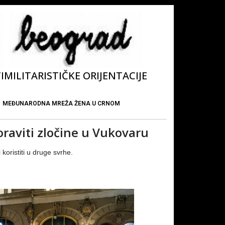
MILITARISTIČKE ORIJENTACIJE
MEĐUNARODNA MREŽA ŽENA U CRNOM
raviti zločine u Vukovaru
koristiti u druge svrhe.