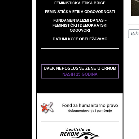
FEMINISTIČKA ETIKA BRIGE
FEMINISTIČKA ETIKA ODGOVORNOSTI
FUNDAMENTALIZMI DANAS –
FEMINISTIČKI I DEMOKRATSKI
ODGOVORI
Š
DATUMI KOJE OBELEŽAVAMO
UVEK NEPOSLUŠNE ŽENE U CRNOM
NAŠIH 15 GODINA