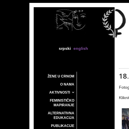
srpski
english
18
ŽENE U CRNOM
O NAMA
Fotog
AKTIVNOSTI
Klikni
FEMINISTIČKO
MAPIRANJE
ALTERNATIVNA
EDUKACIJA
PUBLIKACIJE