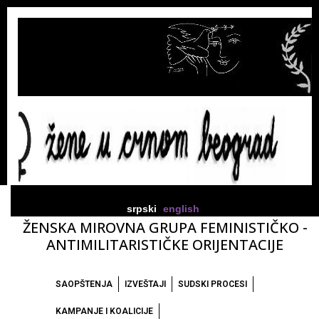
srpski
english
ŽENSKA MIROVNA GRUPA FEMINISTIČKO -
ANTIMILITARISTIČKE ORIJENTACIJE
SAOPŠTENJA
IZVEŠTAJI
SUDSKI PROCESI
KAMPANJE I KOALICIJE