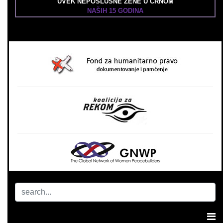
UVEK NEPOSLUŠNE ŽENE U CRNOM
NAŠIH 15 GODINA