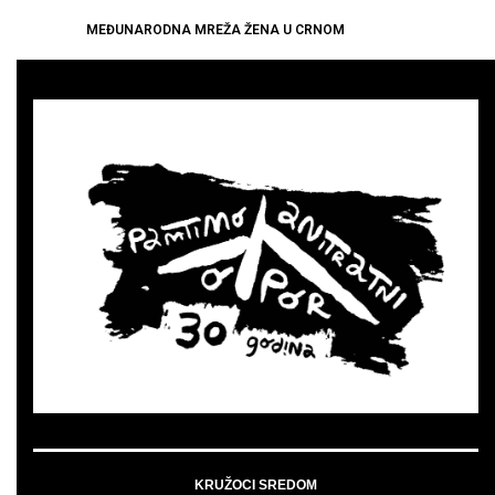
MEĐUNARODNA MREŽA ŽENA U CRNOM
KRUŽOCI SREDOM