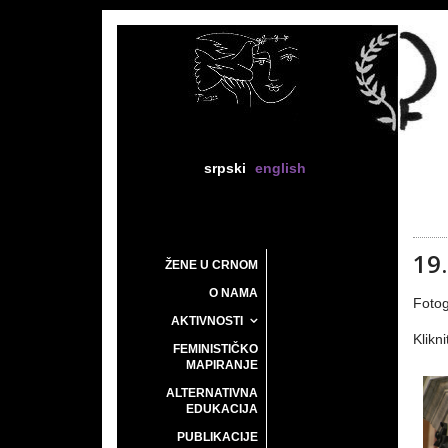
srpski
english
19
ŽENE U CRNOM
O NAMA
Fotog
AKTIVNOSTI
Klikni
FEMINISTIČKO
MAPIRANJE
ALTERNATIVNA
EDUKACIJA
PUBLIKACIJE