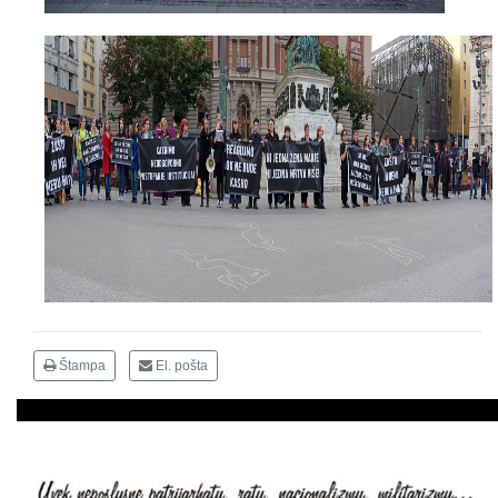
Štampa
El. pošta