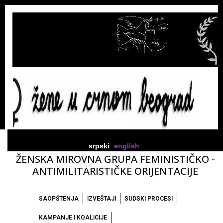
srpski
english
ŽENSKA MIROVNA GRUPA FEMINISTIČKO -
ANTIMILITARISTIČKE ORIJENTACIJE
SAOPŠTENJA
IZVEŠTAJI
SUDSKI PROCESI
KAMPANJE I KOALICIJE