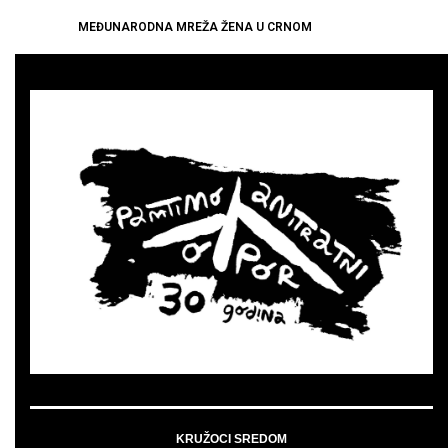
MEĐUNARODNA MREŽA ŽENA U CRNOM
KRUŽOCI SREDOM