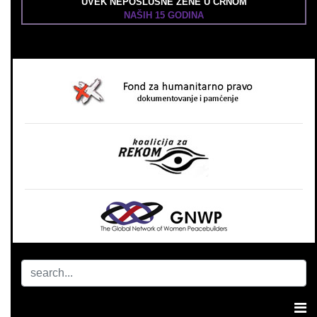
UVEK NEPOSLUŠNE ŽENE U CRNOM
NAŠIH 15 GODINA