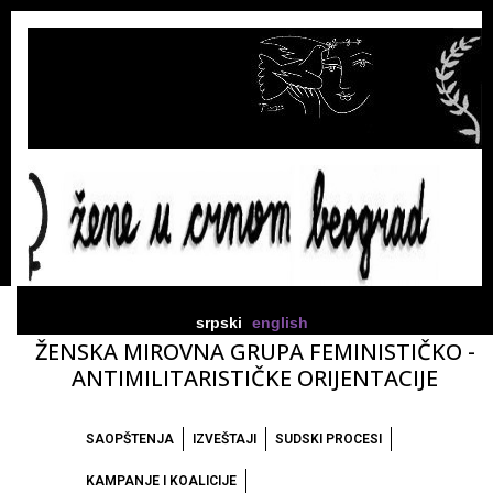
srpski
english
ŽENSKA MIROVNA GRUPA FEMINISTIČKO -
ANTIMILITARISTIČKE ORIJENTACIJE
SAOPŠTENJA
IZVEŠTAJI
SUDSKI PROCESI
KAMPANJE I KOALICIJE