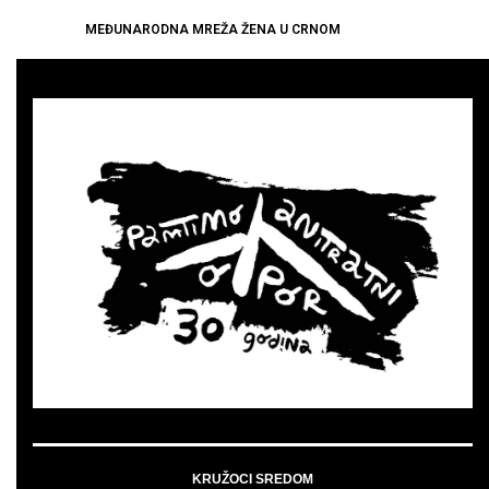
MEĐUNARODNA MREŽA ŽENA U CRNOM
KRUŽOCI SREDOM