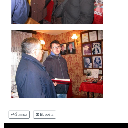
Štampa
El. pošta