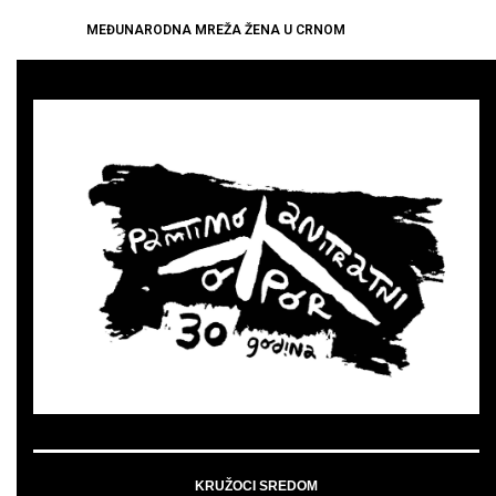
MEĐUNARODNA MREŽA ŽENA U CRNOM
KRUŽOCI SREDOM