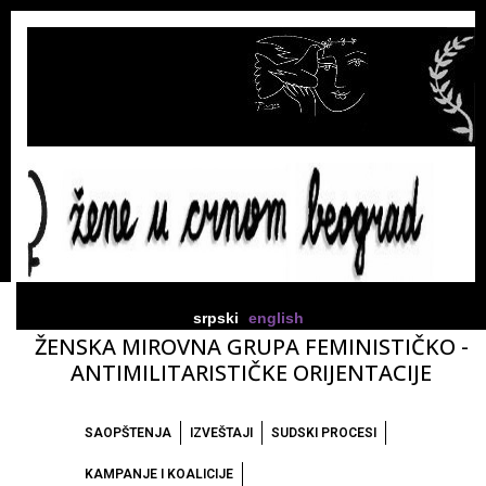
srpski
english
ŽENSKA MIROVNA GRUPA FEMINISTIČKO -
ANTIMILITARISTIČKE ORIJENTACIJE
SAOPŠTENJA
IZVEŠTAJI
SUDSKI PROCESI
KAMPANJE I KOALICIJE