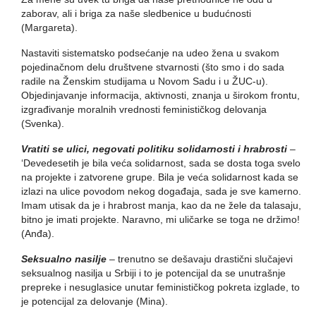
zaborav, ali i briga za naše sledbenice u budućnosti
(Margareta).
Nastaviti sistematsko podsećanje na udeo žena u svakom
pojedinačnom delu društvene stvarnosti (što smo i do sada
radile na Ženskim studijama u Novom Sadu i u ŽUC-u).
Objedinjavanje informacija, aktivnosti, znanja u širokom frontu,
izgrađivanje moralnih vrednosti feminističkog delovanja
(Svenka).
Vratiti se ulici, negovati politiku solidarnosti i hrabrosti
–
‘Devedesetih je bila veća solidarnost, sada se dosta toga svelo
na projekte i zatvorene grupe. Bila je veća solidarnost kada se
izlazi na ulice povodom nekog događaja, sada je sve kamerno.
Imam utisak da je i hrabrost manja, kao da ne žele da talasaju,
bitno je imati projekte. Naravno, mi uličarke se toga ne držimo!
(Anđa).
Seksualno nasilje
– trenutno se dešavaju drastični slučajevi
seksualnog nasilja u Srbiji i to je potencijal da se unutrašnje
prepreke i nesuglasice unutar feminističkog pokreta izglade, to
je potencijal za delovanje (Mina).