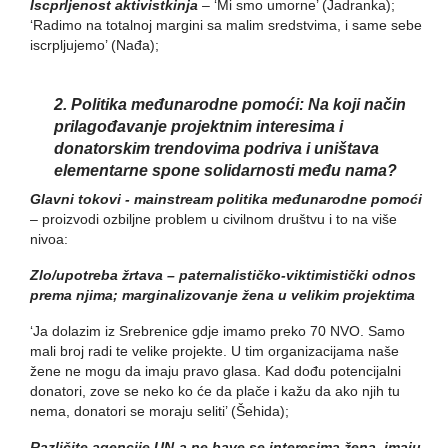
Iscprljenost aktivistkinja
– ‘Mi smo umorne’ (Jadranka);
‘Radimo na totalnoj margini sa malim sredstvima, i same sebe
iscrpljujemo’ (Nađa);
2. Politika međunarodne pomoći: Na koji način
prilagođavanje projektnim interesima i
donatorskim trendovima podriva i uništava
elementarne spone solidarnosti među nama?
Glavni tokovi - mainstream politika međunarodne pomoći
– proizvodi ozbiljne problem u civilnom društvu i to na više
nivoa:
Zlo/upotreba žrtava – paternalističko-viktimistički odnos
prema njima; marginalizovanje žena u velikim projektima
‘Ja dolazim iz Srebrenice gdje imamo preko 70 NVO. Samo
mali broj radi te velike projekte. U tim organizacijama naše
žene ne mogu da imaju pravo glasa. Kad dođu potencijalni
donatori, zove se neko ko će da plače i kažu da ako njih tu
nema, donatori se moraju seliti’ (Šehida);
Različite agencije UN-a ne bave se interesima žena, imaju