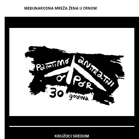
MEĐUNARODNA MREŽA ŽENA U CRNOM
KRUŽOCI SREDOM