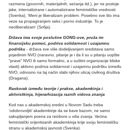
razmena (govornih, materijalnih, sećanja itd.), jer ne postoje
jake, internalizirane i automatizirane feminističke vrednosti
(Svenka); ‘Meni je liberalizam problem. Posebno sve što ima
veze sa propagiranjem seks i porno industrije. To je
neoliberalizam’ (Sofija).
Država ima svoje poslušne GONG-ove, pruža im
finansijsku pomoć, podriva solidarnost i uzajamnu
podršku
- država sve više dodeljivanjem sredstava samo
pojedinim NVO (naravno, pitanje je i da li su u pitanju uopšte
"prave" NVO ili samo formalno, a u suštini organizacije bliske
vlasti) aktivno podriva solidarnost i uzajamnu podršku između
NVO, odnosno na taj način slabi njihov uticaj civilnog društva
(Dragana);
Raskorak između teorije i prakse, akademkinja i
aktivistkinja, hijerarhizacija raznih vidova znanja
Kod nas u akademskoj sredini u Novom Sadu treba
‘odobrovoljiti’ akademkinje da se bave bazom, ne samo
sakupljanjem poena za reizbore u viša zvanja. Većina
feministički orijentisanih akademkinja krije svoju feminističku
stranu u akademskoj javnosti (Svenka).