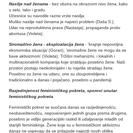
Nasilje nad ženama
- bez obzira na obrazovni nivo žena, kako
u selu, tako i gradu.
Učesnice su navodile razne vrste nasilja:
Muško nasilje nad ženama je najveći problem (Daša S.);
Udar na reproduktivna prava (Nastasja); propaganda protiv
abortusa (Violeta);
Siromaštvo žena - eksploatacija žena
- ’krajnje nepovoljna
ekonomska situacija’ (Goran); ’siromašne žene ne mogu da se
bave aktivizmom’ (Violeta); Tržišni mehanizmi, i lokalnih i
multinacionalnih kompanija koje izrabljuju posebno žene. Naši
prostori postaju neokolonijalni i tu najviše stradaju žene.
Posebno su žene na udaru, one su zloupotrebljene i
tradicionalno a danas i pojačano, posebno u pandemiji.
Razjedinjenost feminističkog pokreta, sporovi unutar
feminističkog pokreta
Feministički pokret se suočava danas sa razjedinjenošću,
neobaveštenošću, nepoverenjem jednih grupa prema drugima,
posebno je vidljiv generacijski raskid ili udaljavanje mladih od
starijih feminiskinja. Žene koje su u feminističkom aktivizmu
danas ne uspevaju da se prilagode najezdi novih oblika