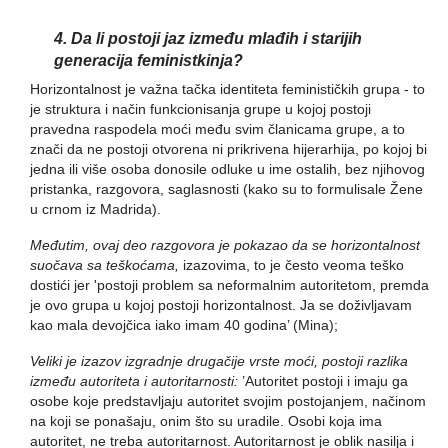
4. Da li postoji jaz između mlađih i starijih
generacija feministkinja?
Horizontalnost je važna tačka identiteta feminističkih grupa - to
je struktura i način funkcionisanja grupe u kojoj postoji
pravedna raspodela moći među svim članicama grupe, a to
znači da ne postoji otvorena ni prikrivena hijerarhija, po kojoj bi
jedna ili više osoba donosile odluke u ime ostalih, bez njihovog
pristanka, razgovora, saglasnosti (kako su to formulisale Žene
u crnom iz Madrida).
Međutim, ovaj deo razgovora je pokazao da se horizontalnost
suočava sa teškoćama,
izazovima, to je često veoma teško
dostići jer 'postoji problem sa neformalnim autoritetom, premda
je ovo grupa u kojoj postoji horizontalnost. Ja se doživljavam
kao mala devojčica iako imam 40 godina’ (Mina);
Veliki je izazov izgradnje drugačije vrste moći, postoji razlika
između autoriteta i autoritarnosti:
’Autoritet postoji i imaju ga
osobe koje predstavljaju autoritet svojim postojanjem, načinom
na koji se ponašaju, onim što su uradile. Osobi koja ima
autoritet, ne treba autoritarnost. Autoritarnost je oblik nasilja i