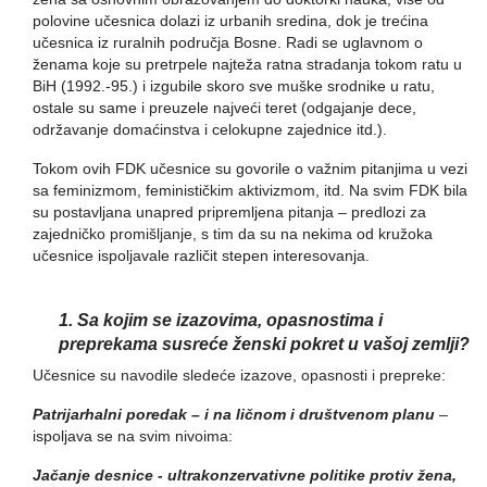
polovine učesnica dolazi iz urbanih sredina, dok je trećina
učesnica iz ruralnih područja Bosne. Radi se uglavnom o
ženama koje su pretrpele najteža ratna stradanja tokom ratu u
BiH (1992.-95.) i izgubile skoro sve muške srodnike u ratu,
ostale su same i preuzele najveći teret (odgajanje dece,
održavanje domaćinstva i celokupne zajednice itd.).
Tokom ovih FDK učesnice su govorile o važnim pitanjima u vezi
sa feminizmom, feminističkim aktivizmom, itd. Na svim FDK bila
su postavljana unapred pripremljena pitanja – predlozi za
zajedničko promišljanje, s tim da su na nekima od kružoka
učesnice ispoljavale različit stepen interesovanja.
1. Sa kojim se izazovima, opasnostima i
preprekama susreće ženski pokret u vašoj zemlji?
Učesnice su navodile sledeće izazove, opasnosti i prepreke:
Patrijarhalni poredak – i na ličnom i društvenom planu
–
ispoljava se na svim nivoima:
Jačanje desnice - ultrakonzervativne politike protiv žena,