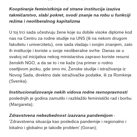
Kooptiranje feministkinja od strane institucija izaziva
takmičarstvo, slabi pokret, svodi znanje na robu u funkciji
režima i neoliberalnog kapitalizma
U toj trci sada učestvuju žene koje su dobile visoke diplome kod
nas na Centru za rodne studije na UNS (ili na nekom drugom
fakultetu i univerzitetu), one sada vladaju i svojim znanjem, zato
ih institucije i koriste u svoje neoliberalne svrhe. Danas se u
svakoj od inicijativa nekog ministarstva zapravo koriste resursi
ženskih NGO, a da se to i ne kaže (na primer o rodno
osetljivom jeziku, gde smo mi, Ženske studije i istraživanja iz
Novog Sada, direktno dale istraživačke podatke, ili za Romkinje
(Svenka).
Institucionalizovanje nekih vidova rodne ravnopravnosti
poslednjih je godina zamutilo i razblažilo feministički rad i borbu
(Margareta);
Zdravstvena nebezbednost izazvana pandemijom
-
’Zdravstvena situacija kao posledica pandemije i regionalno i
lokalno i globalno je takođe problem’ (Goran);