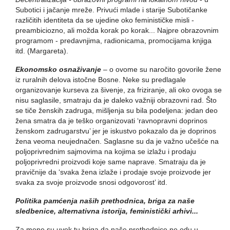
Subotici i jačanje mreže. Privući mlade i starije Subotičanke
različitih identiteta da se ujedine oko feminističke misli -
preambiciozno, ali možda korak po korak... Najpre obrazovnim
programom - predavnjima, radionicama, promocijama knjiga
itd. (Margareta).
Ekonomsko osnaživanje
– o ovome su naročito govorile žene
iz ruralnih delova istočne Bosne. Neke su predlagale
organizovanje kurseva za šivenje, za friziranje, ali oko ovoga se
nisu saglasile, smatraju da je daleko važniji obrazovni rad. Što
se tiče ženskih zadruga, mišljenja su bila podeljena: jedan deo
žena smatra da je teško organizovati ‘ravnopravni doprinos
ženskom zadrugarstvu’ jer je iskustvo pokazalo da je doprinos
žena veoma neujednačen. Saglasne su da je važno učešće na
poljoprivrednim sajmovima na kojima se izlažu i prodaju
poljoprivredni proizvodi koje same naprave. Smatraju da je
pravičnije da ‘svaka žena izlaže i prodaje svoje proizvode jer
svaka za svoje proizvode snosi odgovorost’ itd.
Politika pamćenja naših prethodnica, briga za naše
sledbenice, alternativna istorija, feministički arhivi...
Za mene su uvek tu briga da naše prethodnice ne odu u