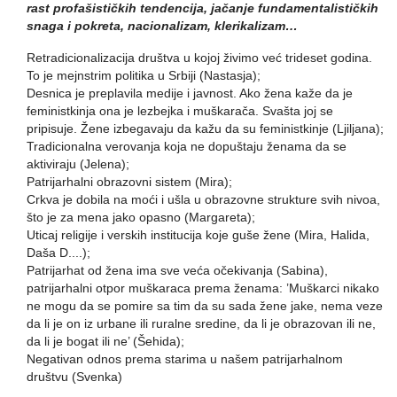
rast profašističkih tendencija, jačanje fundamentalističkih
snaga i pokreta, nacionalizam, klerikalizam…
Retradicionalizacija društva u kojoj živimo već trideset godina.
To je mejnstrim politika u Srbiji (Nastasja);
Desnica je preplavila medije i javnost. Ako žena kaže da je
feministkinja ona je lezbejka i muškarača. Svašta joj se
pripisuje. Žene izbegavaju da kažu da su feministkinje (Ljiljana);
Tradicionalna verovanja koja ne dopuštaju ženama da se
aktiviraju (Jelena);
Patrijarhalni obrazovni sistem (Mira);
Crkva je dobila na moći i ušla u obrazovne strukture svih nivoa,
što je za mena jako opasno (Margareta);
Uticaj religije i verskih institucija koje guše žene (Mira, Halida,
Daša D....);
Patrijarhat od žena ima sve veća očekivanja (Sabina),
patrijarhalni otpor muškaraca prema ženama: ’Muškarci nikako
ne mogu da se pomire sa tim da su sada žene jake, nema veze
da li je on iz urbane ili ruralne sredine, da li je obrazovan ili ne,
da li je bogat ili ne’ (Šehida);
Negativan odnos prema starima u našem patrijarhalnom
društvu (Svenka)