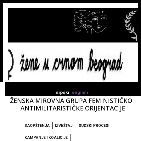
srpski
english
ŽENSKA MIROVNA GRUPA FEMINISTIČKO -
ANTIMILITARISTIČKE ORIJENTACIJE
SAOPŠTENJA
IZVEŠTAJI
SUDSKI PROCESI
KAMPANJE I KOALICIJE