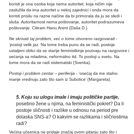
koristi je ona osoba koja nema autoritet, koja ničim nije
zaslužila da ima autoritet u nekoj zajednici i onda mora da
koristi prisilu na razne načine da bi primorala da ju se sledi i
sluša. Autoritarnost nema poštovanje, autoritet podrazumeva
poštovanje. Citiram Hanu Arent (Daša D.).
Ne skrivati taj problem, već o tome otvoreno razgovarati
-
’postoji velik jaz. Na tome treba puno da se radi, postoje
ustaljeni oblici da se starije feministkinje pozivaju na razgovore i
sećanja sa mladima, neformalno itd. To postoji u svetu. Na
tome mora da se radi sistematski (Svenka).
Postoji i problem centar – periferija
- ‘osećaj da me stalno
manje vrednuju zato što sam iz Subotice’ (Margareta).
5. Koju su ulogu imale i imaju političke partije,
posebno žene u njima, na feministički pokret? Da li
postoje sličnosti i razlike u odnosu na period pre
dolaska SNS-a? O kakvim se razlikama i sličnostima
radi?
Većina učesnica ne pridaje značaj ovom pitanju zato što i