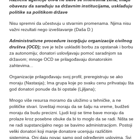
obavezu da sarađuju sa državnim institucijama, usklađuju
politike sa politikom države
Nisu spremni da učestvuju u stvarnim promenama. Njima nisu
važni rezultati nego izveštavanje (Daša D.)
Administrativne procedure iscrpljuju organizacije civilnog
društva (OCD);
sve je teže uskladiti borbu za opstanak i borbu
za autonomiju; donatori uslovljavaju pomoć saradnjom sa
državom; mnoge OCD se prilagođavaju donatorskim
zahtevima...
Organizacije prilagođavaju svoj profil, preregistruju se ako
moraju (Nastasja); Ima grupa koje po svaku cenu prihvataju šta
god donatori ponude da bi opstale (Ljiljana);
Mnogo više resursa moramo da uložimo u tehničke, a ne
političke stvari. Izveštaji moraju da se šalju na vreme, budžeti
moraju da budu precizni. Ljudi koji se time bave moraju da
prolaze kroz posebne obuke da bi to moglo da se radi. Ništa se
ne radi supstancijalno nego se bavimo administracijom. Postoji
veliki donatori koji manje donatore ucenjuju različitim
sistemima. Oni daju novac samo pod određenim uslovima. Svi