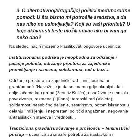
3. O alternativnoj/drugačijoj politici međunarodne
pomoći: U šta bismo mi potrošile sredstva, a da
nas niko ne uslovljavlja? Koji su vaši prioriteti? U
koje aktivnosti biste uložili novac ako bi vam ga
neko dao?
Na sledeći način možemo klasifikovati odgovore učesnica:
Institucionalna podrška je neophodna za održanje i
jačanje pokreta, održanje prostora za zajedničko
promišljanje i razmenu, solidarnost, rad u bazi…
Održanje prostora za zajednički rad – institucionalni
grant/pomoć: ‘Najvažnije je da se imamo gdje okupljati da i
dalje jačamo kao grupa (žene iz Đulića); osnaživanje u smislu
povezivanja, razmene (Ljiljana); terenski rad (Violeta);
solidarnost, nesebično deljenje, sestrinstvo, potom iskrenost u
delanju i mišljenju, i neprestani politički angažman, negovanje
antifašističkih stavova i vrednosti...
Tranziciona pravda/suočavanje s prošlošću – feministički
pristup
– učesnice su izrazile potrebu za nastavkom i