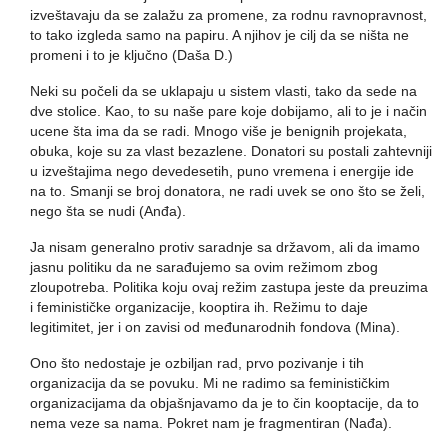
izveštavaju da se zalažu za promene, za rodnu ravnopravnost,
to tako izgleda samo na papiru. A njihov je cilj da se ništa ne
promeni i to je ključno (Daša D.)
Neki su počeli da se uklapaju u sistem vlasti, tako da sede na
dve stolice. Kao, to su naše pare koje dobijamo, ali to je i način
ucene šta ima da se radi. Mnogo više je benignih projekata,
obuka, koje su za vlast bezazlene. Donatori su postali zahtevniji
u izveštajima nego devedesetih, puno vremena i energije ide
na to. Smanji se broj donatora, ne radi uvek se ono što se želi,
nego šta se nudi (Anđa).
Ja nisam generalno protiv saradnje sa državom, ali da imamo
jasnu politiku da ne sarađujemo sa ovim režimom zbog
zloupotreba. Politika koju ovaj režim zastupa jeste da preuzima
i feminističke organizacije, kooptira ih. Režimu to daje
legitimitet, jer i on zavisi od međunarodnih fondova (Mina).
Ono što nedostaje je ozbiljan rad, prvo pozivanje i tih
organizacija da se povuku. Mi ne radimo sa feminističkim
organizacijama da objašnjavamo da je to čin kooptacije, da to
nema veze sa nama. Pokret nam je fragmentiran (Nađa).