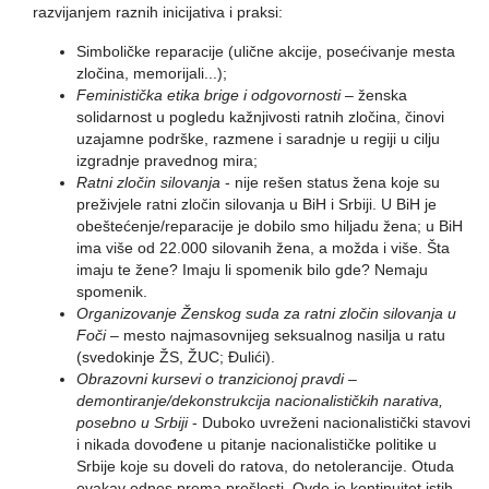
razvijanjem raznih inicijativa i praksi:
Simboličke reparacije (ulične akcije, posećivanje mesta
zločina, memorijali...);
Feministička etika brige i odgovornosti
– ženska
solidarnost u pogledu kažnjivosti ratnih zločina, činovi
uzajamne podrške, razmene i saradnje u regiji u cilju
izgradnje pravednog mira;
Ratni zločin silovanja
- nije rešen status žena koje su
preživjele ratni zločin silovanja u BiH i Srbiji. U BiH je
obeštećenje/reparacije je dobilo smo hiljadu žena; u BiH
ima više od 22.000 silovanih žena, a možda i više. Šta
imaju te žene? Imaju li spomenik bilo gde? Nemaju
spomenik.
Organizovanje Ženskog suda za ratni zločin silovanja u
Foči
– mesto najmasovnijeg seksualnog nasilja u ratu
(svedokinje ŽS, ŽUC; Đulići).
Obrazovni kursevi o tranzicionoj pravdi –
demontiranje/dekonstrukcija nacionalističkih narativa,
posebno u Srbiji
- Duboko uvreženi nacionalistički stavovi
i nikada dovođene u pitanje nacionalističke politike u
Srbije koje su doveli do ratova, do netolerancije. Otuda
ovakav odnos prema prošlosti. Ovde je kontinuitet istih