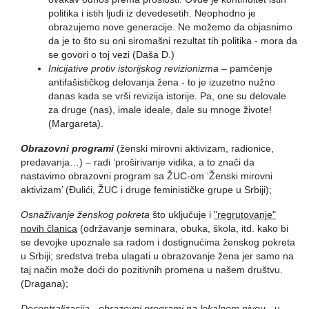
politika i istih ljudi iz devedesetih. Neophodno je
obrazujemo nove generacije. Ne možemo da objasnimo
da je to što su oni siromašni rezultat tih politika - mora da
se govori o toj vezi (Daša D.)
Inicijative protiv istorijskog revizionizma
– pamćenje
antifašističkog delovanja žena - to je izuzetno nužno
danas kada se vrši revizija istorije. Pa, one su delovale
za druge (nas), imale ideale, dale su mnoge živote!
(Margareta).
Obrazovni programi
(ženski mirovni aktivizam, radionice,
predavanja…) – radi ‘proširivanje vidika, a to znači da
nastavimo obrazovni program sa ŽUC-om ‘Ženski mirovni
aktivizam’ (Đulići, ŽUC i druge feminističke grupe u Srbiji);
Osnaživanje ženskog pokreta
što uključuje i
"regrutovanje"
novih članica
(održavanje seminara, obuka, škola, itd. kako bi
se devojke upoznale sa radom i dostignućima ženskog pokreta
u Srbiji; sredstva treba ulagati u obrazovanje žena jer samo na
taj način može doći do pozitivnih promena u našem društvu.
(Dragana);
Decentralizacija - obrazovni programi na lokalnom nivou
- u