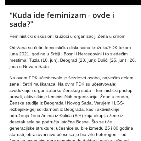
"Kuda ide feminizam - ovde i
sada?"
Feministički diskusioni kružoci u organizaciji Žena u crnom
Održana su četiri feministička diskusiona kružoka/FDK tokom
juna 2021. godine u Srbiji i Bosni i Hercegovini i to sledećim
mestima: Tuzla (10. jun), Beograd (23. jun); Đulići (25. jun) i 26.
juna u Novom Sadu.
Na ovom FDK učestvovalo je šezdeset osoba, najvećim delom
žena i četiri muškaraca. Na ovim FDK su učestvovale:
svedokinje i organizatorke Ženskog suda – feministički pristup
pravdi; aktivistkinje feminističkih organizacija: Žene u crnom,
Ženske studije iz Beograda i Novog Sada, Verujem i LGS-
lezbejske-gej solidarnost iz Beograda, kao i aktivistkinje
udruženja žena Anima iz Đulića (BiH) koja okuplja žene iz
desetak sela sa područja Istočne Bosne. Što se tiče
generacijske strukture, učesnice su bile između 25 i 80 godina
starosti; obrazovni nivo učesnica je bio vrlo heterogen – od
žena sa osnovnim obrazovanjem do doktorki nauka; više od