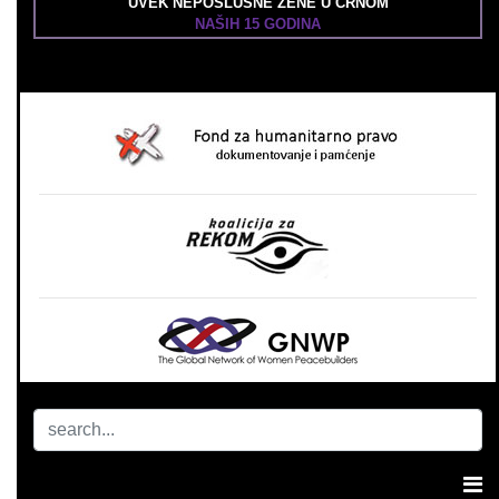
UVEK NEPOSLUŠNE ŽENE U CRNOM
NAŠIH 15 GODINA