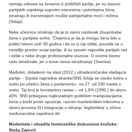
nemaju odnose sa ženama iz političkih partija, jer su stavovi
partijskih vojnikinja suprotni interesima i potrebama žena,
smatraju ih transmisijom muške patrijarhalne moći i režima
(Srbija).
Neke učesnice smatraju da je to samo nastavak zloupotrebe
žena u partijske svrhe: ‘Činjenica je da je mnogo žena bilo u
politici tokom ovih 30 godina i da su iz nje otišle, povukle se u
nevidljiv prostor svoje partije, ili su sasvim napustile partijski rad
i otišle u neke druge profesionalne izazove. O ovome bismo
rado istraživale, jer o tome nema istraživanja’ (Svenka).
Međutim, dolaskom na vlast (2012.) ultradesničarske vladajuće
partije – Srpske napredne stranke/SNS Srbija se visoko kotira u
svetu po učešću žena u parlamentu– na 27. od 190 mesta u
svetu. Taj broj je konstantno rastao – od 1,6% (1990.) do skoro
40%. SNS pribegava najbrutalnijim političkim manipulacijama
žena u borbi protiv opozicije, raznim marketinškim trikovima u
okviru procesa EU integracije u sticanju ’legitimiteta’ u očima
međunarodne zajednice itd.
Moderirala i obradila feminističke diskusione kružoke:
Staša Zajović