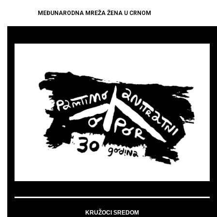
MEĐUNARODNA MREŽA ŽENA U CRNOM
KRUŽOCI SREDOM