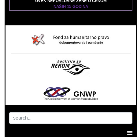
UVEK NEPOSLUŠNE ŽENE U CRNOM
NAŠIH 15 GODINA