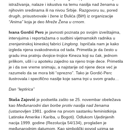
istraživanja, nalaze i iskustva na temu nasilja nad ženama u
njihovim sredinama ili na nivou Srbije. Razgovoru su, pored
drugih, prisustvovale i žene iz Đulića (BiH) iz organizacije
“Anima”
koja je deo
Mreže Žena u crnom
.
Ivana Gordić Perc
je javnosti poznata po svojim izveštajima,
intervjuima i reportažama o sudbini vijetnamskih radnika u
zrenjaninskoj kineskoj fabrici
Linglong
. Ispričala nam je kako
izgleda njena svakodnevica od tada. Primetila je da često u
gradu ima pratnju dvojice-trojice Kineza koji su čak, jednom
prilikom, ušli i u apoteku zajedno sa njeno troje dece. Primetila
je i da sve vreme snimaju, a najstarije od njene dece već je
razumelo da se mora biti “oprezno”. Tako je Gordić-Perc
ilustrovala i specifično nasilje koje sama trpi u svom gradu…
Dan “leptirica”
Staša Zajović
je podsetila zašto se 25. novembar obeležava
kao
Međunarodni dan borbe
protiv nasilja nad ženama
(
ustanovljen 1981. godine na prvom sastanku feministkinja
Latinske Amerike i Kariba, u Bogoti). Odlukom Ujedinjenih
nacija 1999. godine (Rezolucija 54/134), proglašen je
međunarodnim datumom. Kao simbolički povod uzima se