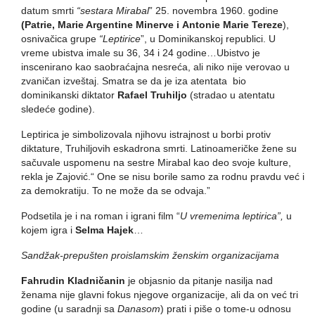
datum smrti
“sestara Mirabal
” 25. novembra 1960. godine
(Patrie, Marie Argentine Minerve i
Antonie Marie Tereze
),
osnivačica grupe
“Leptirice
”, u Dominikanskoj republici. U
vreme ubistva imale su 36, 34 i 24 godine…Ubistvo je
inscenirano kao saobraćajna nesreća, ali niko nije verovao u
zvaničan izveštaj. Smatra se da je iza atentata bio
dominikanski diktator
Rafael Truhiljo
(stradao u atentatu
sledeće godine).
Leptirica je simbolizovala njihovu istrajnost u borbi protiv
diktature, Truhiljovih eskadrona smrti. Latinoameričke žene su
sačuvale uspomenu na sestre Mirabal kao deo svoje kulture,
rekla je Zajović.“ One se nisu borile samo za rodnu pravdu već i
za demokratiju. To ne može da se odvaja.”
Podsetila je i na roman i igrani film “
U vremenima leptirica”,
u
kojem igra i
Selma Hajek
…
Sandžak-prepušten proislamskim ženskim organizacijama
Fahrudin Kladničanin
je objasnio da pitanje nasilja nad
ženama nije glavni fokus njegove organizacije, ali da on već tri
godine (u saradnji sa
Danasom
) prati i piše o tome-u odnosu