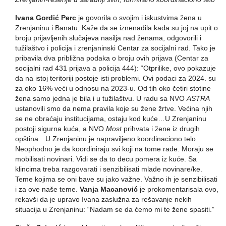
Ivana Gordić Perc
je govorila o svojim i iskustvima žena u
Zrenjaninu i Banatu. Kaže da se iznenadila kada su joj na upit o
broju prijavljenih slučajeva nasilja nad ženama, odgovorili i
tužilaštvo i policija i zrenjaninski Centar za socijalni rad. Tako je
pribavila dva približna podaka o broju ovih prijava (Centar za
socijalni rad 431 prijava a policija 444): “Otprilike, ovo pokazuje
da na istoj teritoriji postoje isti problemi. Ovi podaci za 2024. su
za oko 16% veći u odnosu na 2023-u. Od tih oko četiri stotine
žena samo jedna je bila i u tužilaštvu. U radu sa NVO
ASTRA
ustanovili smo da nema pravila koje su žene žrtve. Većina njih
se ne obraćaju institucijama, ostaju kod kuće…U Zrenjaninu
postoji sigurna kuća, a NVO
Most
prihvata i žene iz drugih
opština…U Zrenjaninu je napraviljeno koordinaciono telo.
Neophodno je da koordiniraju svi koji na tome rade. Moraju se
mobilisati novinari. Vidi se da to decu pomera iz kuće. Sa
klincima treba razgovarati i senzibilisati mlade novinare/ke.
Teme kojima se oni bave su jako važne. Važno ih je senzibilisati
i za ove naše teme.
Vanja Macanović
je prokomentarisala ovo,
rekavši da je upravo Ivana zaslužna za rešavanje nekih
situacija u Zrenjaninu: “Nadam se da ćemo mi te žene spasiti.”