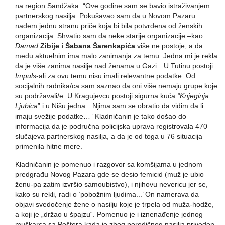
na region Sandžaka. “Ove godine sam se bavio istraživanjem
partnerskog nasilja. Pokušavao sam da u Novom Pazaru
nađem jednu stranu priče koja bi bila potvrđena od ženskih
organizacija. Shvatio sam da neke starije organizacije –kao
Damad
Zibije i Šabana Šarenkapića
više ne postoje, a da
među aktuelnim ima malo zanimanja za temu. Jedna mi je rekla
da je više zanima nasilje nad ženama u Gazi…U Tutinu postoji
Impuls
-ali za ovu temu nisu imali relevantne podatke. Od
socijalnih radnika/ca sam saznao da oni više nemaju grupe koje
su podržavali/e. U Kragujevcu postoji sigurna kuća
“Knjeginja
Ljubica
” i u Nišu jedna…Njima sam se obratio da vidim da li
imaju svežije podatke…” Kladničanin je tako došao do
informacija da je područna policijska uprava registrovala 470
slučajeva partnerskog nasilja, a da je od toga u 76 situacija
primenila hitne mere.
Kladničanin je pomenuo i razgovor sa komšijama u jednom
predgrađu Novog Pazara gde se desio femicid (muž je ubio
ženu-pa zatim izvršio samoubistvo), i njihovu nevericu jer se,
kako su rekli, radi o ’pobožnim ljudima...’ On namerava da
objavi svedočenje žene o nasilju koje je trpela od muža-hodže,
a koji je „držao u špajzu“. Pomenuo je i iznenađenje jednog
muškarca sa Peštera kada je zbog porodičnog nasilja priveden,