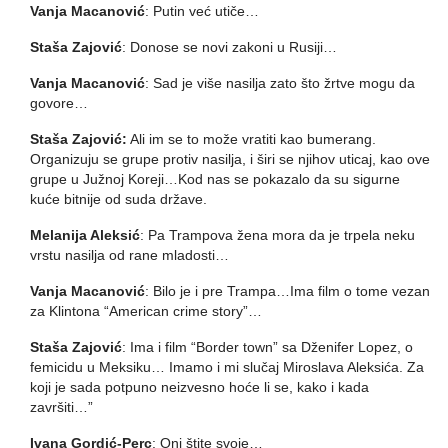
Vanja Macanović
: Putin već utiče…
Staša Zajović
: Donose se novi zakoni u Rusiji…
Vanja Macanović
: Sad je više nasilja zato što žrtve mogu da
govore…
Staša Zajović:
Ali im se to može vratiti kao bumerang.
Organizuju se grupe protiv nasilja, i širi se njihov uticaj, kao ove
grupe u Južnoj Koreji…Kod nas se pokazalo da su sigurne
kuće bitnije od suda države.
Melanija Aleksić
: Pa Trampova žena mora da je trpela neku
vrstu nasilja od rane mladosti…
Vanja Macanović
: Bilo je i pre Trampa…Ima film o tome vezan
za Klintona “American crime story”…
Staša Zajović
: Ima i film “Border town” sa Dženifer Lopez, o
femicidu u Meksiku… Imamo i mi slučaj Miroslava Aleksića. Za
koji je sada potpuno neizvesno hoće li se, kako i kada
završiti…”
Ivana Gordić-Perc
: Oni štite svoje…