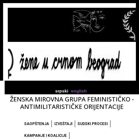
srpski
english
ŽENSKA MIROVNA GRUPA FEMINISTIČKO -
ANTIMILITARISTIČKE ORIJENTACIJE
SAOPŠTENJA
IZVEŠTAJI
SUDSKI PROCESI
KAMPANJE I KOALICIJE