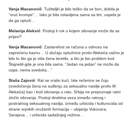
Vanja Macanović
: Tužiteljki je bilo teško da se bori, dobila je
“vruć krompir”… Iako je bila ostavljena sama sa tim, uspela je
da ga optuži…
Melanija Aleksić
: Postoji li rok u kojem silovanje može da se
prijavi?
Vanja Macanović
: Zastarelost se računa u odnosu na
zaprećenu kaznu… U slučaju optužnice protiv Aleksića važno je
bilo to što ga je više žena teretilo, a što je bio problem kod
Štajneld-gde je ona bila sama. “Jedan na jedan” ne može da
uspe, nema svedoka…”
Staša Zajović
: Rat se vratio kući. Iste rečenice se čuju
(svedočenja žena na suđenju za seksualno nasilje protiv M.
Aleksića) kao i kod silovanja u ratu. Srbija ne prepoznaje ratni
zločin silovanja. Postoji direktna veza između ratnog i
postratnog seksualnog nasilja, između urbicida i kulturocida od
strane srpskih oružanih formacija – ubijanja Vukovara,
Sarajeva… i urbicida sadašnjeg režima…