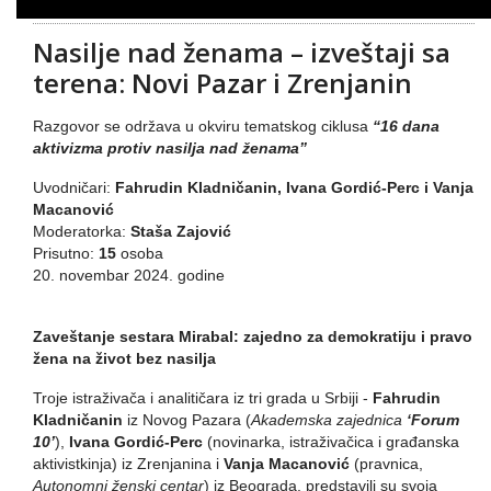
Nasilje nad ženama – izveštaji sa
terena: Novi Pazar i Zrenjanin
Razgovor se održava u okviru tematskog ciklusa
“16 dana
aktivizma protiv nasilja nad ženama”
Uvodničari:
Fahrudin Kladničanin, Ivana Gordić-Perc i Vanja
Macanović
Moderatorka:
Staša Zajović
Prisutno:
15
osoba
20. novembar 2024. godine
Zaveštanje sestara Mirabal: zajedno za demokratiju i pravo
žena na život bez nasilja
Troje istraživača i analitičara iz tri grada u Srbiji -
Fahrudin
Kladničanin
iz Novog Pazara (
Akademska zajednica
‘Forum
10’
),
Ivana Gordić-Perc
(novinarka, istraživačica i građanska
aktivistkinja) iz Zrenjanina i
Vanja Macanović
(pravnica,
Autonomni ženski centar
) iz Beograda, predstavili su svoja