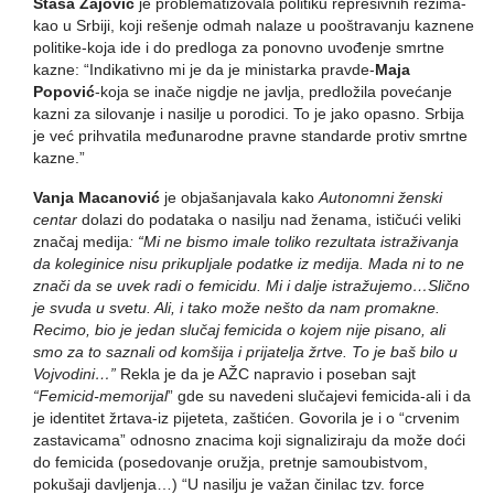
Staša Zajović
je problematizovala politiku represivnih režima-
kao u Srbiji, koji rešenje odmah nalaze u pooštravanju kaznene
politike-koja ide i do predloga za ponovno uvođenje smrtne
kazne: “Indikativno mi je da je ministarka pravde-
Maja
Popović
-koja se inače nigdje ne javlja, predložila povećanje
kazni za silovanje i nasilje u porodici. To je jako opasno. Srbija
je već prihvatila međunarodne pravne standarde protiv smrtne
kazne.”
Vanja Macanović
je objašanjavala kako
Autonomni ženski
centar
dolazi do podataka o nasilju nad ženama, ističući veliki
značaj medija
: “Mi ne bismo imale toliko rezultata istraživanja
da koleginice nisu prikupljale podatke iz medija. Mada ni to ne
znači da se uvek radi o femicidu. Mi i dalje istražujemo…Slično
je svuda u svetu. Ali, i tako može nešto da nam promakne.
Recimo, bio je jedan slučaj femicida o kojem nije pisano, ali
smo za to saznali od komšija i prijatelja žrtve. To je baš bilo u
Vojvodini…”
Rekla je da je AŽC napravio i poseban sajt
“Femicid-memorijal
” gde su navedeni slučajevi femicida-ali i da
je identitet žrtava-iz pijeteta, zaštićen. Govorila je i o “crvenim
zastavicama” odnosno znacima koji signaliziraju da može doći
do femicida (posedovanje oružja, pretnje samoubistvom,
pokušaji davljenja…) “U nasilju je važan činilac tzv. force