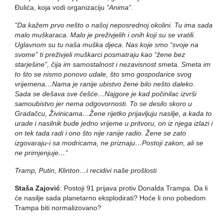
Đulića, koja vodi organizaciju
“Anima”.
“Da kažem prvo nešto o našoj neposrednoj okolini. Tu ima sada
malo muškaraca. Malo je preživjelih i onih koji su se vratili.
Uglavnom su tu naša muška djeca. Nas koje smo “svoje na
svome” ti preživjeli muškarci posmatraju kao “žene bez
starješine”, čija im samostalnost i nezavisnost smeta. Smeta im
to što se nismo ponovo udale, što smo gospodarice svog
vrijemena…Nama je ranije ubistvo žene bilo nešto daleko.
Sada se dešava sve češće…Najgore je kad počinilac izvrši
samoubistvo jer nema odgovornosti. To se desilo skoro u
Gradačcu, Živinicama…Žene rijetko prijavljuju nasilje, a kada to
urade i nasilnik bude jedno vrijeme u pritvoru, on iz njega izlazi i
on tek tada radi i ono što nije ranije radio. Žene se zato
izgovaraju-i sa modricama, ne priznaju…Postoji zakon, ali se
ne primjenjuje…”
Tramp, Putin, Klinton…i recidivi naše prošlosti
Staša Zajović
: Postoji 91 prijava protiv Donalda Trampa. Da li
će nasilje sada planetarno eksplodirati? Hoće li ono pobedom
Trampa biti normalizovano?