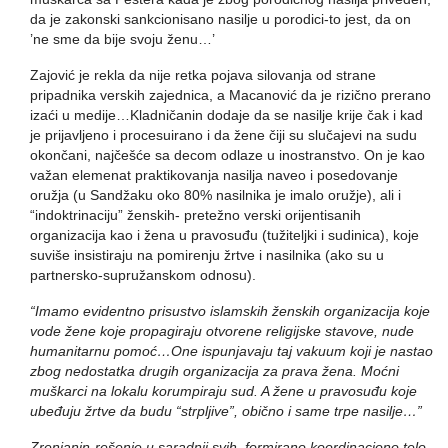
da je zakonski sankcionisano nasilje u porodici-to jest, da on
’ne sme da bije svoju ženu…’
Zajović je rekla da nije retka pojava silovanja od strane
pripadnika verskih zajednica, a Macanović da je rizično prerano
izaći u medije…Kladničanin dodaje da se nasilje krije čak i kad
je prijavljeno i procesuirano i da žene čiji su slučajevi na sudu
okončani, najčešće sa decom odlaze u inostranstvo. On je kao
važan elemenat praktikovanja nasilja naveo i posedovanje
oružja (u Sandžaku oko 80% nasilnika je imalo oružje), ali i
“indoktrinaciju” ženskih- pretežno verski orijentisanih
organizacija kao i žena u pravosuđu (tužiteljki i sudinica), koje
suviše insistiraju na pomirenju žrtve i nasilnika (ako su u
partnersko-supružanskom odnosu).
“Imamo evidentno prisustvo islamskih ženskih organizacija koje
vode žene koje propagiraju otvorene religijske stavove, nude
humanitarnu pomoć…One ispunjavaju taj vakuum koji je nastao
zbog nedostatka drugih organizacija za prava žena.
Moćni
muškarci na lokalu korumpiraju sud. A žene u pravosuđu koje
ubeđuju žrtve da budu “strpljive”, obično i same trpe nasilje…”
Zrenjanin-rešenje u saradnji svih, formirano koordinaciono telo