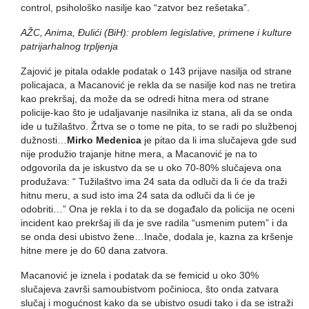
control, psihološko nasilje kao “zatvor bez rešetaka”.
AŽC, Anima, Đulići (BiH): problem legislative, primene i kulture
patrijarhalnog trpljenja
Zajović je pitala odakle podatak o 143 prijave nasilja od strane
policajaca, a Macanović je rekla da se nasilje kod nas ne tretira
kao prekršaj, da može da se odredi hitna mera od strane
policije-kao što je udaljavanje nasilnika iz stana, ali da se onda
ide u tužilaštvo. Žrtva se o tome ne pita, to se radi po službenoj
dužnosti…
Mirko Medenica
je pitao da li ima slučajeva gde sud
nije produžio trajanje hitne mera, a Macanović je na to
odgovorila da je iskustvo da se u oko 70-80% slučajeva ona
produžava: “ Tužilaštvo ima 24 sata da odluči da li će da traži
hitnu meru, a sud isto ima 24 sata da odluči da li će je
odobriti…” Ona je rekla i to da se događalo da policija ne oceni
incident kao prekršaj ili da je sve radila “usmenim putem” i da
se onda desi ubistvo žene…Inače, dodala je, kazna za kršenje
hitne mere je do 60 dana zatvora.
Macanović je iznela i podatak da se femicid u oko 30%
slučajeva završi samoubistvom počinioca, što onda zatvara
slučaj i mogućnost kako da se ubistvo osudi tako i da se istraži