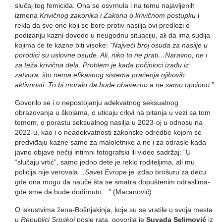
slučaj tog femicida. Ona se osvrnula i na temu najavljenih
izmena
Krivičnog zakonika i Zakona o krivičnom postupku
i
rekla da sve one koji se bore protiv nasilja ovi predlozi o
podizanju kazni dovode u neugodnu situaciju, ali da ima sudija
kojima će te kazne biti visoke:
“Najveći broj osuda za nasilje u
porodici su uslovne osude. Ali, niko to ne prati…Naravno, ne i
za teža krivična dela. Problem je kada počinioci izađu iz
zatvora, što nema efikasnog sistema praćenja njihovih
aktivnosti. To bi moralo da bude obavezno a ne samo opciono.
”
Govorilo se i o nepostojanju adekvatnog seksualnog
obrazovanja u školama, o uticaju crkvi na pitanja u vezi sa tom
temom, o porastu seksualnog nasilja u 2023-oj u odnosu na
2022-u, kao i o neadekvatnosti zakonske odredbe kojom se
predviđaju kazne samo za maloletnike a ne i za odrasle kada
javno objave nečiji intimni fotografski ili video sadržaj: “U
“slučaju vrtić”, samo jedno dete je reklo roditeljima, ali mu
policija nije verovala…
Savet Evrope
je izdao brošuru za decu
gde ona mogu da nauče šta se smatra dopuštenim odraslima-
gde sme da bude dodirnuto…” (Macanović)
O iskustvima žena-Bošnjakinja, koje su se vratile u svoja mesta
u
Republici Srpskoj
posle rata, govorila je
Suvada Selimović
iz