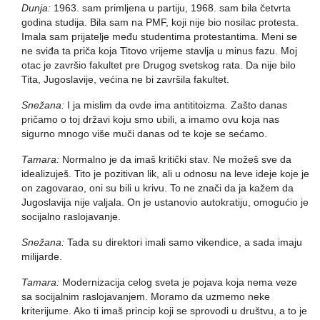
Dunja:
1963. sam primljena u partiju, 1968. sam bila četvrta
godina studija. Bila sam na PMF, koji nije bio nosilac protesta.
Imala sam prijatelje među studentima protestantima. Meni se
ne sviđa ta priča koja Titovo vrijeme stavlja u minus fazu. Moj
otac je završio fakultet pre Drugog svetskog rata. Da nije bilo
Tita, Jugoslavije, većina ne bi završila fakultet.
Snežana:
I ja mislim da ovde ima antititoizma. Zašto danas
pričamo o toj državi koju smo ubili, a imamo ovu koja nas
sigurno mnogo više muči danas od te koje se sećamo.
Tamara:
Normalno je da imaš kritički stav. Ne možeš sve da
idealizuješ. Tito je pozitivan lik, ali u odnosu na leve ideje koje je
on zagovarao, oni su bili u krivu. To ne znači da ja kažem da
Jugoslavija nije valjala. On je ustanovio autokratiju, omogućio je
socijalno raslojavanje.
Snežana:
Tada su direktori imali samo vikendice, a sada imaju
milijarde.
Tamara:
Modernizacija celog sveta je pojava koja nema veze
sa socijalnim raslojavanjem. Moramo da uzmemo neke
kriterijume. Ako ti imaš princip koji se sprovodi u društvu, a to je