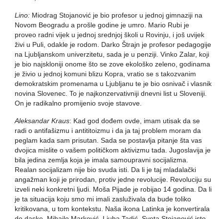
Lino:
Miodrag Stojanović je bio profesor u jednoj gimnaziji na
Novom Beogradu a prošle godine je umro. Mario Rubi je
proveo radni vijek u jednoj srednjoj školi u Rovinju, i još uvijek
živi u Puli, odakle je rodom. Darko Štrajn je profesor pedagogije
na Ljubljanskom univerzitetu, sada je u penziji. Vinko Zalar, koji
je bio najskloniji onome što se zove ekološko zeleno, godinama
je živio u jednoj komuni blizu Kopra, vratio se s takozvanim
demokratskim promenama u Ljubljanu te je bio osnivač i vlasnik
novina Slovenec. To je najkonzervativniji dnevni list u Sloveniji.
On je radikalno promijenio svoje stavove.
Aleksandar Kraus
: Kad god dođem ovde, imam utisak da se
radi o antifašizmu i antititoizmu i da ja taj problem moram da
peglam kada sam prisutan. Sada se postavlja pitanje šta vas
dvojica mislite o vašem političkom aktivizmu tada. Jugoslavija je
bila jedina zemlja koja je imala samoupravni socijalizma.
Realan socijalizam nije bio svuda isti. Da li je taj mladalački
angažman koji je prirodan, protiv jedne revolucije. Revoluciju su
izveli neki konkretni ljudi. Moša Pijade je robijao 14 godina. Da li
je ta situacija koju smo mi imali zasluživala da bude toliko
kritikovana, u tom kontekstu. Naša ikona Latinka je konvertirala
do daske. Mihajlo Marković, Ljuba Tadić, Sveta Stojanović isto