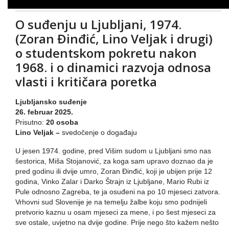
O suđenju u Ljubljani, 1974.
(Zoran Đinđić, Lino Veljak i drugi)
o studentskom pokretu nakon
1968. i o dinamici razvoja odnosa
vlasti i kritičara poretka
Ljubljansko suđenje
26. februar 2025.
Prisutno:
20 osoba
Lino Veljak –
svedočenje o događaju
U jesen 1974. godine, pred Višim sudom u Ljubljani smo nas
šestorica, Miša Stojanović, za koga sam upravo doznao da je
pred godinu ili dvije umro, Zoran Đinđić, koji je ubijen prije 12
godina, Vinko Zalar i Darko Štrajn iz Ljubljane, Mario Rubi iz
Pule odnosno Zagreba, te ja osuđeni na po 10 mjeseci zatvora.
Vrhovni sud Slovenije je na temelju žalbe koju smo podnijeli
pretvorio kaznu u osam mjeseci za mene, i po šest mjeseci za
sve ostale, uvjetno na dvije godine. Prije nego što kažem nešto