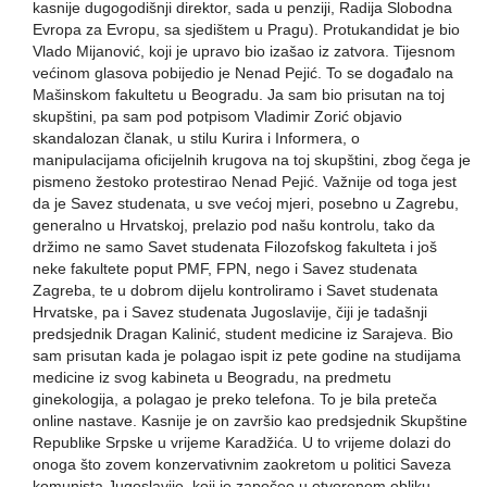
kasnije dugogodišnji direktor, sada u penziji, Radija Slobodna
Evropa za Evropu, sa sjedištem u Pragu). Protukandidat je bio
Vlado Mijanović, koji je upravo bio izašao iz zatvora. Tijesnom
većinom glasova pobijedio je Nenad Pejić. To se događalo na
Mašinskom fakultetu u Beogradu. Ja sam bio prisutan na toj
skupštini, pa sam pod potpisom Vladimir Zorić objavio
skandalozan članak, u stilu Kurira i Informera, o
manipulacijama oficijelnih krugova na toj skupštini, zbog čega je
pismeno žestoko protestirao Nenad Pejić. Važnije od toga jest
da je Savez studenata, u sve većoj mjeri, posebno u Zagrebu,
generalno u Hrvatskoj, prelazio pod našu kontrolu, tako da
držimo ne samo Savet studenata Filozofskog fakulteta i još
neke fakultete poput PMF, FPN, nego i Savez studenata
Zagreba, te u dobrom dijelu kontroliramo i Savet studenata
Hrvatske, pa i Savez studenata Jugoslavije, čiji je tadašnji
predsjednik Dragan Kalinić, student medicine iz Sarajeva. Bio
sam prisutan kada je polagao ispit iz pete godine na studijama
medicine iz svog kabineta u Beogradu, na predmetu
ginekologija, a polagao je preko telefona. To je bila preteča
online nastave. Kasnije je on završio kao predsjednik Skupštine
Republike Srpske u vrijeme Karadžića. U to vrijeme dolazi do
onoga što zovem konzervativnim zaokretom u politici Saveza
komunista Jugoslavije, koji je započeo u otvorenom obliku