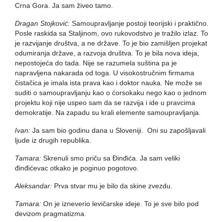
Crna Gora. Ja sam živeo tamo.
Dragan Stojković:
Samoupravljanje postoji teorijski i praktično.
Posle raskida sa Staljinom, ovo rukovodstvo je tražilo izlaz. To
je razvijanje društva, a ne države. To je bio zamišljen projekat
odumiranja države, a razvoja društva. To je bila nova ideja,
nepostojeća do tada. Nije se razumela suština pa je
napravljena nakarada od toga. U visokostručnim firmama
čistačica je imala ista prava kao i doktor nauka. Ne može se
suditi o samoupravljanju kao o ćorsokaku nego kao o jednom
projektu koji nije uspeo sam da se razvija i ide u pravcima
demokratije. Na zapadu su krali elemente samoupravljanja.
Ivan:
Ja sam bio godinu dana u Sloveniji. Oni su zapošljavali
ljude iz drugih republika.
Tamara:
Skrenuli smo priču sa Đinđića. Ja sam veliki
đinđićevac otkako je poginuo pogotovo.
Aleksandar:
Prva stvar mu je bilo da skine zvezdu.
Tamara:
On je izneverio levičarske ideje. To je sve bilo pod
devizom pragmatizma.