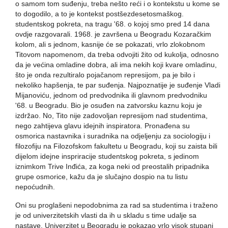
o samom tom suđenju, treba nešto reći i o kontekstu u kome se
to dogodilo, a to je kontekst postšezdesetosmaškog.
studentskog pokreta, na tragu '68. o kojoj smo pred 14 dana
ovdje razgovarali. 1968. je završena u Beogradu Kozaračkim
kolom, ali s jednom, kasnije će se pokazati, vrlo zlokobnom
Titovom napomenom, da treba odvojiti žito od kukolja, odnosno
da je većina omladine dobra, ali ima nekih koji kvare omladinu,
što je onda rezultiralo pojačanom represijom, pa je bilo i
nekoliko hapšenja, te par suđenja. Najpoznatije je suđenje Vladi
Mijanoviću, jednom od predvodnika ili glavnom predvodniku
'68. u Beogradu. Bio je osuđen na zatvorsku kaznu koju je
izdržao. No, Tito nije zadovoljan represijom nad studentima,
nego zahtijeva glavu idejnih inspiratora. Pronađena su
osmorica nastavnika i suradnika na odjeljenju za sociologiju i
filozofiju na Filozofskom fakultetu u Beogradu, koji su zaista bili
dijelom idejne inspriracije studentskog pokreta, s jedinom
iznimkom Trive Inđića, za koga neki od preostalih pripadnika
grupe osmorice, kažu da je slučajno dospio na tu listu
nepoćudnih.
Oni su proglašeni nepodobnima za rad sa studentima i traženo
je od univerzitetskih vlasti da ih u skladu s time udalje sa
nastave. Univerzitet u Beogradu je pokazao vrlo visok stupanj