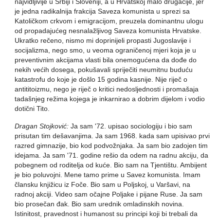
najvidljivije u Srbiji i Sloveniji, a u Hrvatskoj malo drugačije, jer
je jedna radikalnija frakcija Saveza komunista u sprezi sa
Katoličkom crkvom i emigracijom, preuzela dominantnu ulogu
od propadajućeg nesnalažljivog Saveza komunista Hrvatske.
Ukratko rečeno, nismo mi doprinijeli propasti Jugoslavije i
socijalizma, nego smo, u veoma ograničenoj mjeri koja je u
preventivnim akcijama vlasti bila onemogućena da dođe do
nekih većih dosega, pokušavali spriječiti neumitnu buduću
katastrofu do koje je došlo 15 godina kasnije. Nije riječ o
antititoizmu, nego je riječ o kritici nedosljednosti i promašaja
tadašnjeg režima kojega je inkarnirao a dobrim dijelom i vodio
dotični Tito.
Dragan Stojković:
Ja sam '72. upisao sociologiju i bio sam
prisutan tim dešavanjima. Ja sam 1968. kada sam upisivao prvi
razred gimnazije, bio kod podvožnjaka. Ja sam bio zadojen tim
idejama. Ja sam '71. godine rešio da odem na radnu akciju, da
pobegnem od roditelja od kuće. Bio sam na Tjentištu. Ambijent
je bio poluvojni. Mene tamo prime u Savez komunista. Imam
člansku knjižicu iz Foče. Bio sam u Poljskoj, u Varšavi, na
radnoj akciji. Video sam očajne Poljake i pijane Ruse. Ja sam
bio prosečan đak. Bio sam urednik omladinskih novina.
Istinitost, pravednost i humanost su principi koji bi trebali da