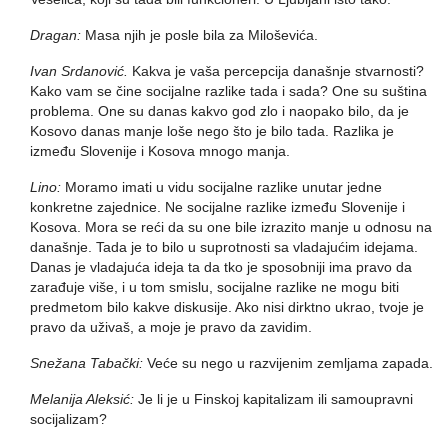
Dragan:
Masa njih je posle bila za Miloševića.
Ivan Srdanović.
Kakva je vaša percepcija današnje stvarnosti?
Kako vam se čine socijalne razlike tada i sada? One su suština
problema. One su danas kakvo god zlo i naopako bilo, da je
Kosovo danas manje loše nego što je bilo tada. Razlika je
između Slovenije i Kosova mnogo manja.
Lino:
Moramo imati u vidu socijalne razlike unutar jedne
konkretne zajednice. Ne socijalne razlike između Slovenije i
Kosova. Mora se reći da su one bile izrazito manje u odnosu na
današnje. Tada je to bilo u suprotnosti sa vladajućim idejama.
Danas je vladajuća ideja ta da tko je sposobniji ima pravo da
zarađuje više, i u tom smislu, socijalne razlike ne mogu biti
predmetom bilo kakve diskusije. Ako nisi dirktno ukrao, tvoje je
pravo da uživaš, a moje je pravo da zavidim.
Snežana Tabački:
Veće su nego u razvijenim zemljama zapada.
Melanija Aleksić:
Je li je u Finskoj kapitalizam ili samoupravni
socijalizam?