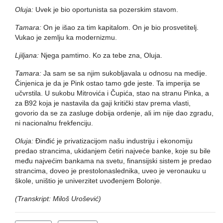
Oluja:
Uvek je bio oportunista sa pozerskim stavom.
Tamara:
On je išao za tim kapitalom. On je bio prosvetitelj.
Vukao je zemlju ka modernizmu.
Ljiljana:
Njega pamtimo. Ko za tebe zna, Oluja.
Tamara:
Ja sam se sa njim sukobljavala u odnosu na medije.
Činjenica je da je Pink ostao tamo gde jeste. Ta imperija se
učvrstila. U sukobu Mitrovića i Čupića, stao na stranu Pinka, a
za B92 koja je nastavila da gaji kritički stav prema vlasti,
govorio da se za zasluge dobija ordenje, ali im nije dao zgradu,
ni nacionalnu frekfenciju.
Oluja:
Đinđić je privatizacijom našu industriju i ekonomiju
predao strancima, ukidanjem četiri najveće banke, koje su bile
među najvećim bankama na svetu, finansijski sistem je predao
strancima, doveo je prestolonaslednika, uveo je veronauku u
škole, uništio je univerzitet uvođenjem Bolonje.
(Transkript: Miloš Urošević)