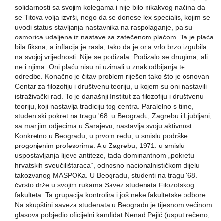
solidarnosti sa svojim kolegama i nije bilo nikakvog načina da
se Titova volja izvrši, nego da se donese lex specialis, kojim se
uvodi status stavljanja nastavnika na raspolaganje, pa su
osmorica udaljena iz nastave sa zatečenom plaćom. Ta je plaća
bila fiksna, a inflacija je rasla, tako da je ona vrlo brzo izgubila
na svojoj vrijednosti. Nije se podizala. Podizalo se drugima, ali
ne i njima. Oni plaću nisu ni uzimali u znak odbijanja te
odredbe. Konačno je čitav problem riješen tako što je osnovan
Centar za filozofiju i društvenu teoriju, u kojem su oni nastavili
istraživački rad. To je današnji Institut za filozofiju i društvenu
teoriju, koji nastavlja tradiciju tog centra. Paralelno s time,
studentski pokret na tragu '68. u Beogradu, Zagrebu i Ljubljani,
sa manjim odjecima u Sarajevu, nastavlja svoju aktivnost.
Konkretno u Beogradu, u prvom redu, u smislu podrške
progonjenim profesorima. A u Zagrebu, 1971. u smislu
uspostavljanja lijeve antiteze, tada dominantnom „pokretu
hrvatskih sveučilištaraca“, odnosno nacionalnističkom dijelu
takozvanog MASPOKa. U Beogradu, studenti na tragu '68.
čvrsto drže u svojim rukama Savez studenata Filozofskog
fakulteta. Ta grupacija kontrolira i još neke fakultetske odbore.
Na skupštini saveza studenata u Beogradu je tijesnom većinom
glasova pobjedio oficijelni kandidat Nenad Pejić (usput rečeno,