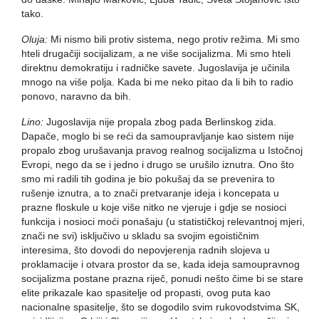
tako.
Oluja:
Mi nismo bili protiv sistema, nego protiv režima. Mi smo
hteli drugačiji socijalizam, a ne više socijalizma. Mi smo hteli
direktnu demokratiju i radničke savete. Jugoslavija je učinila
mnogo na više polja. Kada bi me neko pitao da li bih to radio
ponovo, naravno da bih.
Lino:
Jugoslavija nije propala zbog pada Berlinskog zida.
Dapače, moglo bi se reći da samoupravljanje kao sistem nije
propalo zbog urušavanja pravog realnog socijalizma u Istočnoj
Evropi, nego da se i jedno i drugo se urušilo iznutra. Ono što
smo mi radili tih godina je bio pokušaj da se prevenira to
rušenje iznutra, a to znači pretvaranje ideja i koncepata u
prazne floskule u koje više nitko ne vjeruje i gdje se nosioci
funkcija i nosioci moći ponašaju (u statističkoj relevantnoj mjeri,
znači ne svi) isključivo u skladu sa svojim egoističnim
interesima, što dovodi do nepovjerenja radnih slojeva u
proklamacije i otvara prostor da se, kada ideja samoupravnog
socijalizma postane prazna riječ, ponudi nešto čime bi se stare
elite prikazale kao spasitelje od propasti, ovog puta kao
nacionalne spasitelje, što se dogodilo svim rukovodstvima SK,