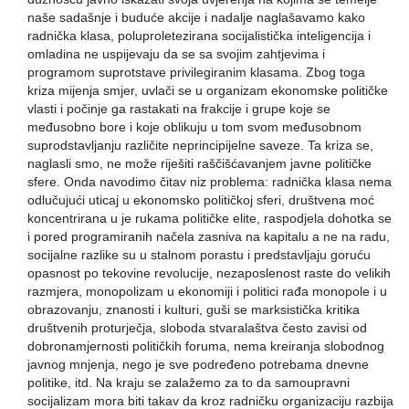
naše sadašnje i buduće akcije i nadalje naglašavamo kako
radnička klasa, poluproletezirana socijalistička inteligencija i
omladina ne uspijevaju da se sa svojim zahtjevima i
programom suprotstave privilegiranim klasama. Zbog toga
kriza mijenja smjer, uvlači se u organizam ekonomske političke
vlasti i počinje ga rastakati na frakcije i grupe koje se
međusobno bore i koje oblikuju u tom svom međusobnom
suprodstavljanju različite neprincipijelne saveze. Ta kriza se,
naglasli smo, ne može riješiti raščišćavanjem javne političke
sfere. Onda navodimo čitav niz problema: radnička klasa nema
odlučujući uticaj u ekonomsko političkoj sferi, društvena moć
koncentrirana u je rukama političke elite, raspodjela dohotka se
i pored programiranih načela zasniva na kapitalu a ne na radu,
socijalne razlike su u stalnom porastu i predstavljaju goruću
opasnost po tekovine revolucije, nezaposlenost raste do velikih
razmjera, monopolizam u ekonomiji i politici rađa monopole i u
obrazovanju, znanosti i kulturi, guši se marksistička kritika
društvenih proturječja, sloboda stvaralaštva često zavisi od
dobronamjernosti političkih foruma, nema kreiranja slobodnog
javnog mnjenja, nego je sve podređeno potrebama dnevne
politike, itd. Na kraju se zalažemo za to da samoupravni
socijalizam mora biti takav da kroz radničku organizaciju razbija