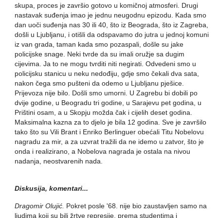
skupa, proces je završio gotovo u komičnoj atmosferi. Drugi
nastavak suđenja imao je jednu neugodnu epizodu. Kada smo
dan uoči suđenja nas 30 ili 40, što iz Beograda, što iz Zagreba,
došli u Ljubljanu, i otišli da odspavamo do jutra u jednoj komuni
iz van grada, taman kada smo pozaspali, došle su jake
policijske snage. Neki tvrde da su imali oružje sa dugim
cijevima. Ja to ne mogu tvrditi niti negirati. Odvedeni smo u
policijsku stanicu u neku nedođiju, gdje smo čekali dva sata,
nakon čega smo pušteni da odemo u Ljubljanu pješice.
Prijevoza nije bilo. Došli smo umorni. U Zagrebu bi dobili po
dvije godine, u Beogradu tri godine, u Sarajevu pet godina, u
Prištini osam, a u Skopju možda čak i cijelih deset godina.
Maksimalna kazna za to djelo je bila 12 godina. Sve je završilo
tako što su Vili Brant i Enriko Berlinguer obećali Titu Nobelovu
nagradu za mir, a za uzvrat tražili da ne idemo u zatvor, što je
onda i realizirano, a Nobelova nagrada je ostala na nivou
nadanja, neostvarenih nada.
Diskusija, komentari...
Dragomir Olujić.
Pokret posle '68. nije bio zaustavljen samo na
ljudima koji su bili žrtve represije, prema studentima i