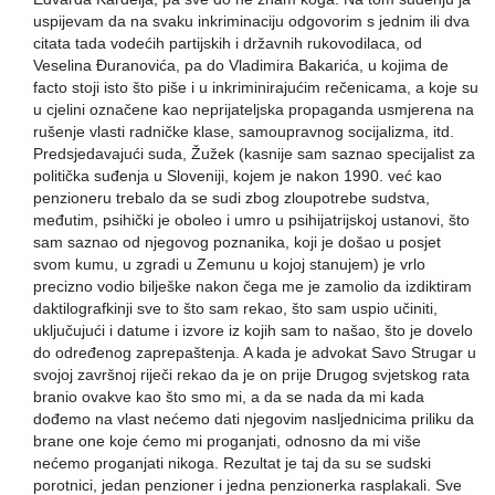
uspijevam da na svaku inkriminaciju odgovorim s jednim ili dva
citata tada vodećih partijskih i državnih rukovodilaca, od
Veselina Đuranovića, pa do Vladimira Bakarića, u kojima de
facto stoji isto što piše i u inkriminirajućim rečenicama, a koje su
u cjelini označene kao neprijateljska propaganda usmjerena na
rušenje vlasti radničke klase, samoupravnog socijalizma, itd.
Predsjedavajući suda, Žužek (kasnije sam saznao specijalist za
politička suđenja u Sloveniji, kojem je nakon 1990. već kao
penzioneru trebalo da se sudi zbog zloupotrebe sudstva,
međutim, psihički je oboleo i umro u psihijatrijskoj ustanovi, što
sam saznao od njegovog poznanika, koji je došao u posjet
svom kumu, u zgradi u Zemunu u kojoj stanujem) je vrlo
precizno vodio bilješke nakon čega me je zamolio da izdiktiram
daktilografkinji sve to što sam rekao, što sam uspio učiniti,
uključujući i datume i izvore iz kojih sam to našao, što je dovelo
do određenog zaprepaštenja. A kada je advokat Savo Strugar u
svojoj završnoj riječi rekao da je on prije Drugog svjetskog rata
branio ovakve kao što smo mi, a da se nada da mi kada
dođemo na vlast nećemo dati njegovim nasljednicima priliku da
brane one koje ćemo mi proganjati, odnosno da mi više
nećemo proganjati nikoga. Rezultat je taj da su se sudski
porotnici, jedan penzioner i jedna penzionerka rasplakali. Sve