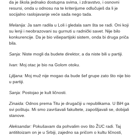
da je škola jednako dostupna svima, i zdravstvo, i osnovni
resursi, onda u odnosu na te kriterijume odlučuješ da li je
socijalno raslojavanje veće sada nego tada.
Melanija:
Ja sam radila u Loli i gledala sam šta se radi. Oni koji
su lenji i neobrazovani su gurnuti u radnički savet. Nije bilo
konkurencije. Da je bio višepartijski sistem, onda bi druga priča
bila.
Sanja:
Niste mogli da budete direktor, a da niste bili u partiji.
Ivan:
Moj otac je bio na Golom otoku.
Ljiljana:
Moj muž nije mogao da bude šef grupe zato što nije bio
u partiji.
Sanja:
Postojao je kult ličnosti.
Zinaida:
Odnos prema Titu je drugačiji u republikama. U BiH ga
svi poštuju. Mi smo završavali fakultete, zapošljavali se, dobijali
stanove.
Aleksandar:
Pokušavam da pohvalim ovo što ŽUC radi. Taj
antititoizam on je u Srbiji, zajedno sa pričom o kultu ličnosti,