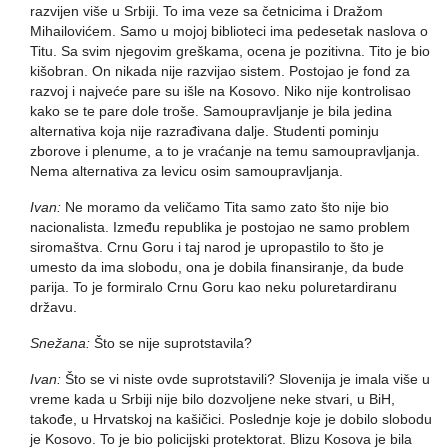
razvijen više u Srbiji. To ima veze sa četnicima i Dražom
Mihailovićem. Samo u mojoj biblioteci ima pedesetak naslova o
Titu. Sa svim njegovim greškama, ocena je pozitivna. Tito je bio
kišobran. On nikada nije razvijao sistem. Postojao je fond za
razvoj i najveće pare su išle na Kosovo. Niko nije kontrolisao
kako se te pare dole troše. Samoupravljanje je bila jedina
alternativa koja nije razrađivana dalje. Studenti pominju
zborove i plenume, a to je vraćanje na temu samoupravljanja.
Nema alternativa za levicu osim samoupravljanja.
Ivan:
Ne moramo da veličamo Tita samo zato što nije bio
nacionalista. Između republika je postojao ne samo problem
siromaštva. Crnu Goru i taj narod je upropastilo to što je
umesto da ima slobodu, ona je dobila finansiranje, da bude
parija. To je formiralo Crnu Goru kao neku poluretardiranu
državu.
Snežana:
Što se nije suprotstavila?
Ivan:
Što se vi niste ovde suprotstavili? Slovenija je imala više u
vreme kada u Srbiji nije bilo dozvoljene neke stvari, u BiH,
takođe, u Hrvatskoj na kašičici. Poslednje koje je dobilo slobodu
je Kosovo. To je bio policijski protektorat. Blizu Kosova je bila