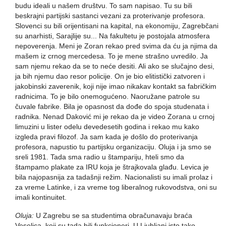
budu ideali u našem društvu. To sam napisao. Tu su bili
beskrajni partijski sastanci vezani za proterivanje profesora.
Slovenci su bili orijentisani na kapital, na ekonomiju, Zagrebčani
su anarhisti, Sarajlije su... Na fakultetu je postojala atmosfera
nepoverenja. Meni je Zoran rekao pred svima da ću ja njima da
mašem iz crnog mercedesa. To je mene strašno uvredilo. Ja
sam njemu rekao da se to neće desiti. Ali ako se slučajno desi,
ja bih njemu dao resor policije. On je bio elitistički zatvoren i
jakobinski zaverenik, koji nije imao nikakav kontakt sa fabričkim
radnicima. To je bilo onemogućeno. Naoružane patrole su
čuvale fabrike. Bila je opasnost da dođe do spoja studenata i
radnika. Nenad Daković mi je rekao da je video Zorana u crnoj
limuzini u lister odelu devedesetih godina i rekao mu kako
izgleda pravi filozof. Ja sam kada je došlo do proterivanja
profesora, napustio tu partijsku organizaciju. Oluja i ja smo se
sreli 1981. Tada sma radio u štampariju, hteli smo da
štampamo plakate za IRU koja je štrajkovala glađu. Levica je
bila najopasnija za tadašnji režim. Nacionalisti su imali prolaz i
za vreme Latinke, i za vreme tog liberalnog rukovodstva, oni su
imali kontinuitet.
Oluja:
U Zagrebu se sa studentima obračunavaju braća
Veselica, koji su tada bili funkcioneri. U Ljubljani isto tako.