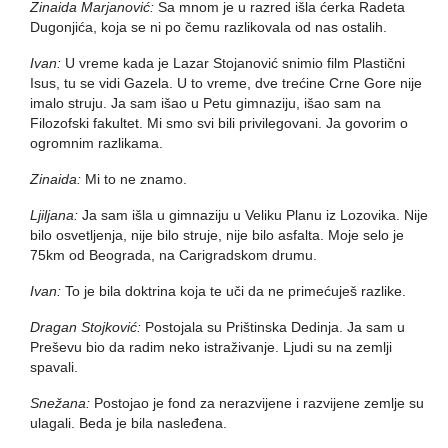
Zinaida Marjanović:
Sa mnom je u razred išla ćerka Radeta
Dugonjića, koja se ni po čemu razlikovala od nas ostalih.
Ivan:
U vreme kada je Lazar Stojanović snimio film Plastični
Isus, tu se vidi Gazela. U to vreme, dve trećine Crne Gore nije
imalo struju. Ja sam išao u Petu gimnaziju, išao sam na
Filozofski fakultet. Mi smo svi bili privilegovani. Ja govorim o
ogromnim razlikama.
Zinaida:
Mi to ne znamo.
Ljiljana:
Ja sam išla u gimnaziju u Veliku Planu iz Lozovika. Nije
bilo osvetljenja, nije bilo struje, nije bilo asfalta. Moje selo je
75km od Beograda, na Carigradskom drumu.
Ivan:
To je bila doktrina koja te uči da ne primećuješ razlike.
Dragan Stojković:
Postojala su Prištinska Dedinja. Ja sam u
Preševu bio da radim neko istraživanje. Ljudi su na zemlji
spavali.
Snežana:
Postojao je fond za nerazvijene i razvijene zemlje su
ulagali. Beda je bila nasleđena.