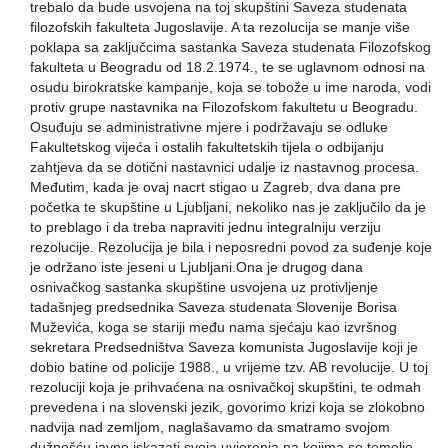
trebalo da bude usvojena na toj skupštini Saveza studenata
filozofskih fakulteta Jugoslavije. A ta rezolucija se manje više
poklapa sa zaključcima sastanka Saveza studenata Filozofskog
fakulteta u Beogradu od 18.2.1974., te se uglavnom odnosi na
osudu birokratske kampanje, koja se tobože u ime naroda, vodi
protiv grupe nastavnika na Filozofskom fakultetu u Beogradu.
Osuđuju se administrativne mjere i podržavaju se odluke
Fakultetskog vijeća i ostalih fakultetskih tijela o odbijanju
zahtjeva da se dotični nastavnici udalje iz nastavnog procesa.
Međutim, kada je ovaj nacrt stigao u Zagreb, dva dana pre
početka te skupštine u Ljubljani, nekoliko nas je zaključilo da je
to preblago i da treba napraviti jednu integralniju verziju
rezolucije. Rezolucija je bila i neposredni povod za suđenje koje
je održano iste jeseni u Ljubljani.Ona je drugog dana
osnivačkog sastanka skupštine usvojena uz protivljenje
tadašnjeg predsednika Saveza studenata Slovenije Borisa
Muževića, koga se stariji među nama sjećaju kao izvršnog
sekretara Predsedništva Saveza komunista Jugoslavije koji je
dobio batine od policije 1988., u vrijeme tzv. AB revolucije. U toj
rezoluciji koja je prihvaćena na osnivačkoj skupštini, te odmah
prevedena i na slovenski jezik, govorimo krizi koja se zlokobno
nadvija nad zemljom, naglašavamo da smatramo svojom
dužnošću javno iskazati svoja uvjerenja na kojima se temelje