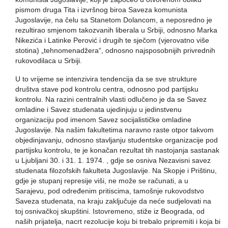
pismom druga Tita i izvršnog biroa Saveza komunista
Jugoslavije, na čelu sa Stanetom Dolancom, a neposredno je
rezultirao smjenom takozvanih liberala u Srbiji, odnosno Marka
Nikezića i Latinke Perović i drugih te sječom (vjerovatno više
stotina) „tehnomenadžera“, odnosno najsposobnijih privrednih
rukovodilaca u Srbiji.
U to vrijeme se intenzivira tendencija da se sve strukture
društva stave pod kontrolu centra, odnosno pod partijsku
kontrolu. Na razini centralnih vlasti odlučeno je da se Savez
omladine i Savez studenata ujedinjuju u jedinstvenu
organizaciju pod imenom Savez socijalističke omladine
Jugoslavije. Na našim fakultetima naravno raste otpor takvom
objedinjavanju, odnosno stavljanju studentske organizacije pod
partijsku kontrolu, te je konačan rezultat tih nastojanja sastanak
u Ljubljani 30. i 31. 1. 1974. , gdje se osniva Nezavisni savez
studenata filozofskih fakulteta Jugoslavije. Na Skopje i Prištinu,
gdje je stupanj represije viši, ne može se računati, a u
Sarajevu, pod određenim pritiscima, tamošnje rukovodstvo
Saveza studenata, na kraju zaključuje da neće sudjelovati na
toj osnivačkoj skupštini. Istovremeno, stiže iz Beograda, od
naših prijatelja, nacrt rezolucije koju bi trebalo pripremiti i koja bi