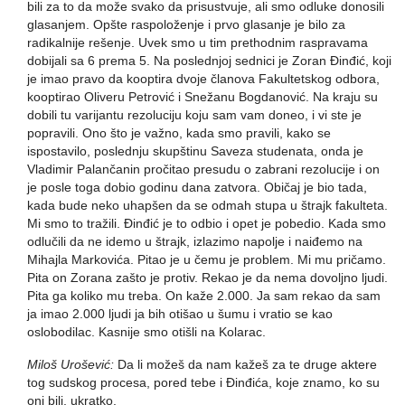
bili za to da može svako da prisustvuje, ali smo odluke donosili
glasanjem. Opšte raspoloženje i prvo glasanje je bilo za
radikalnije rešenje. Uvek smo u tim prethodnim raspravama
dobijali sa 6 prema 5. Na poslednjoj sednici je Zoran Đinđić, koji
je imao pravo da kooptira dvoje članova Fakultetskog odbora,
kooptirao Oliveru Petrović i Snežanu Bogdanović. Na kraju su
dobili tu varijantu rezoluciju koju sam vam doneo, i vi ste je
popravili. Ono što je važno, kada smo pravili, kako se
ispostavilo, poslednju skupštinu Saveza studenata, onda je
Vladimir Palančanin pročitao presudu o zabrani rezolucije i on
je posle toga dobio godinu dana zatvora. Običaj je bio tada,
kada bude neko uhapšen da se odmah stupa u štrajk fakulteta.
Mi smo to tražili. Đinđić je to odbio i opet je pobedio. Kada smo
odlučili da ne idemo u štrajk, izlazimo napolje i naiđemo na
Mihajla Markovića. Pitao je u čemu je problem. Mi mu pričamo.
Pita on Zorana zašto je protiv. Rekao je da nema dovoljno ljudi.
Pita ga koliko mu treba. On kaže 2.000. Ja sam rekao da sam
ja imao 2.000 ljudi ja bih otišao u šumu i vratio se kao
oslobodilac. Kasnije smo otišli na Kolarac.
Miloš Urošević:
Da li možeš da nam kažeš za te druge aktere
tog sudskog procesa, pored tebe i Đinđića, koje znamo, ko su
oni bili, ukratko.