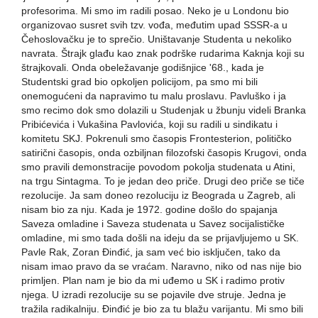
profesorima. Mi smo im radili posao. Neko je u Londonu bio
organizovao susret svih tzv. vođa, međutim upad SSSR-a u
Čehoslovačku je to sprečio. Uništavanje Studenta u nekoliko
navrata. Štrajk glađu kao znak podrške rudarima Kaknja koji su
štrajkovali. Onda obeležavanje godišnjice '68., kada je
Studentski grad bio opkoljen policijom, pa smo mi bili
onemogućeni da napravimo tu malu proslavu. Pavluško i ja
smo recimo dok smo dolazili u Studenjak u žbunju videli Branka
Pribićevića i Vukašina Pavlovića, koji su radili u sindikatu i
komitetu SKJ. Pokrenuli smo časopis Frontesterion, političko
satirični časopis, onda ozbiljnan filozofski časopis Krugovi, onda
smo pravili demonstracije povodom pokolja studenata u Atini,
na trgu Sintagma. To je jedan deo priče. Drugi deo priče se tiče
rezolucije. Ja sam doneo rezoluciju iz Beograda u Zagreb, ali
nisam bio za nju. Kada je 1972. godine došlo do spajanja
Saveza omladine i Saveza studenata u Savez socijalističke
omladine, mi smo tada došli na ideju da se prijavljujemo u SK.
Pavle Rak, Zoran Đinđić, ja sam već bio isključen, tako da
nisam imao pravo da se vraćam. Naravno, niko od nas nije bio
primljen. Plan nam je bio da mi uđemo u SK i radimo protiv
njega. U izradi rezolucije su se pojavile dve struje. Jedna je
tražila radikalniju. Đinđić je bio za tu blažu varijantu. Mi smo bili