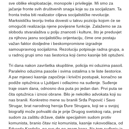
sve oblike eksploatacije, monopole i privilegije. Mi smo za
jačanje fronte svih društvenih snaga koje su za socijalizam. Ta
fronta treba biti realizator ciljeva socijalističke revolucije.
Marksističku teoriju treba dovesti u takvu poziciju kojom će se
omogućiti realizacija njene povijesne funkcije. Zalažemo se za
slobodu stvaralaštva u polju znanosti i kulture, što je preduvjet
za njihovu jasnu socijalističku orijentaciju, čime one postaju
važan faktor dosljedne i beskompromisne izgradnje
samoupravnog socijalizma. Rezoluciju potpisuje radna grupa, a
u radnoj grupi smo nas šestorica koji ćemo kasnije biti optuženi.
Tri dana nakon završetka skupštine, policija mi oduzima pasoš.
Paralelno oduzima pasoše i svima ostalima s te liste šestorice.
A par mjeseci kasnije započinje i krivični postupak, konačno se
podiže optužnica u Ljubljani i odlazimo na suđenje. Suđenje
traje osam dana, odnosno dva puta po jedan dan. Prvi puta se
čita optužnica i iznosi obrane. Bilo je nekoliko advokata koji su
nas branili. Konkretno mene su branili Srđa Popović i Savo
Strugar, brat narodnog heroja Đure Strugara, koji se u svojoj
biografiji može pohvaliti da je prije Drugog svetskog rata, pred
sudom za zaštitu države, dakle specijalnim sudom protiv
komunista, branio čitav niz komunista, kasnije rukovodilaca, od
Edvarda Kardelja, pa sve do ne znam koga. Na tom suđenju ja