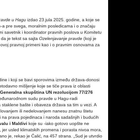
ravde u Hagu
izdao 23.jula 2025. godine, a koje se
-a pre svega, moralnim posledicama i o značaju
vni savetnik i koordinator pravnih poslova u
Komitetu
da je tekst sa sajta
Ozelenjavanje pravde
(koji je
govoj pravnoj primeni kao i o pravnim osnovama za
ine i koji se bavi sporovima između država-donosi
etodavno mišljenje koje se tiče prava iz oblasti
e
Generalna skupština UN rezolucijom 77/276
a Međunarodnom sudu pravde u Hagu-radi
staklene bašte i obaveza država sa tim u vezi. A
elovanjem ili nedelovanjem nanesu znatnu štetu
 na prava pojedinaca i naroda sadašnjih i budućih
alu i Maldivi
koje su -iako gotovo uopšte ne
 jer usled klimatskih promena i porasta nivoa mora,
o je, rekao je Ćalić, na 457 strana. „Sud je utvrdio