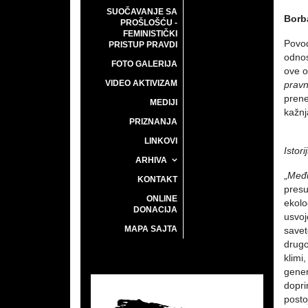
SUOČAVANJE SA
Borb
PROŠLOŠĆU -
FEMINISTIČKI
Povod
PRISTUP PRAVDI
odnos
FOTO GALERIJA
ove o
VIDEO AKTIVIZAM
pravn
prene
MEDIJI
kažnj
PRIZNANJA
LINKOVI
Istor
ARHIVA
„
Među
KONTAKT
presu
ONLINE
ekolo
DONACIJA
usvoj
MAPA SAJTA
savet
drugo
klimi
gener
dopri
posto