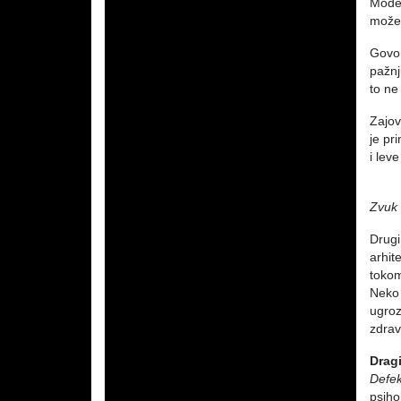
Moder
može 
Govor
pažnj
to ne 
Zajov
je pr
i lev
Zvuk k
Drugi
arhit
tokom
Neko 
ugroz
zdrav
Dragi
Defek
psiho