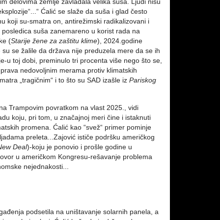
m delovima zemlje zavladala velika suša. Ljudi nisu
ksplozije“...“ Ćalić se slaže da suša i glad često
koji su-smatra on, antirežimski radikalizovani i
je posledica suša zanemareno u korist rada na
ke (
Starije žene za zaštitu klime
), 2024.godine
su se žalile da država nije preduzela mere da se ih
je-u toj dobi, preminulo tri procenta više nego što se,
ova prava nedovoljnim merama protiv klimatskih
matra „tragičnim“ i to što su SAD izašle iz
Pariskog
ena Trampovim povratkom na vlast 2025., vidi
du koju, pri tom, u značajnoj meri čine i istaknuti
imatskih promena. Ćalić kao “svež“ primer pominje
ljadama preleta...Zajović ističe podršku američkog
New Deal
)-koju je ponovio i prošle godine u
Ugovor u američkom Kongresu-rešavanje problema
nomske nejednakosti...
gađenja podsetila na uništavanje solarnih panela, a