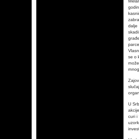
Melan
godin
kasni
zabra
dalje
skadi
građe
parce
Vlasn
se o 
može 
mnogo
Zajov
sluča
organ
U Srb
akcij
curi 
uzork
invest