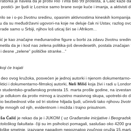
atorka je navela da je protiv
Rio Tinta
bilo 99 protesta, a Ćalić kaže d
postići- jer ljudi iz Loznice samo brane svoje kuće i imanja, a aktivisti 
ilo se i o-po životnu sredinu, opasnim aktivnostima kineskih kompanija 
u da su međudržavni ugovori-na koje ne deluje čak ni Ustav, razlog ovo
rade samo u Srbiji, njihov loš uticaj širi se i Afrikom...
ić je kao značajne međunarodne figure u borbi za zdavu životnu sred
imetila da je i kod nas zelena politika-još devedesetih, postala značaj
e i desne „zelene“ političke stranke...“
oji će trajati
 deo ovog kružoka, posvećen je jednoj autorki i njenom dokumentarno-
ektici i dokumentarno-filmskoj autorki,
Neli Milić
koja živi i radi u Lond
 studentsko-građanskog protesta 15. marta prošle godine, na izvesta
je odlukom da protiv mirnog a izuzetno masivnog skupa, upotrebi-do d
io bezbednost više od tri stotine hiljada ljudi, učinivši tako njihovu ži
lje mnogih od njih, evidentnom i možda i trajno prisutnom.
ša Ćalić
je rekao da je i JUKOM ( uz
Građanske inicijative i Beogradsk
tološkog fakultata
- čiji su im psiholozi pomagali, saslušao oko 4200 građan
loške smetnje, izazvane napadom nepoznatog zvučnog oružja 15.marta