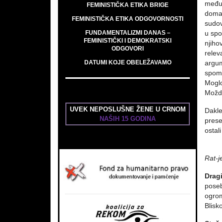
međun
FEMINISTIČKA ETIKA BRIGE
domać
FEMINISTIČKA ETIKA ODGOVORNOSTI
sudov
FUNDAMENTALIZMI DANAS –
u spo
FEMINISTIČKI I DEMOKRATSKI
njiho
ODGOVORI
relev
DATUMI KOJE OBELEŽAVAMO
argum
spome
Moglo
Možda
UVEK NEPOSLUŠNE ŽENE U CRNOM
Dakle
NAŠIH 15 GODINA
prese
ostali
Rat-j
Dragi
poseb
ogrom
Blisk