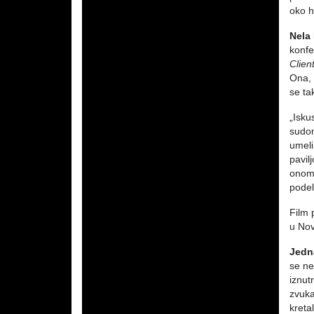
oko h
Nela 
konfe
Clien
Ona, 
se ta
„Isku
sudom
umeli
pavil
onoma
podel
Film 
u Nov
Jedn
se ne
iznut
zvuka
kreta