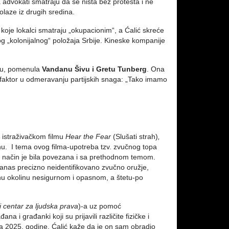
a advokati smatraju da se ništa bez protesta i ne
dolaze iz drugih sredina.
koje lokalci smatraju „okupacionim“, a Ćalić skreće
g „kolonijalnog“ položaja Srbije. Kineske kompanije
inu, pomenula
Vandanu Šivu i Gretu Tunberg
. Ona
an faktor u odmeravanju partijskih snaga: „Tako imamo
 istraživačkom filmu
Hear the Fear
(Slušati strah)
,
onu. I tema ovog filma-upotreba tzv. zvučnog topa
n način je bila povezana i sa prethodnom temom.
anas precizno neidentifikovano zvučno oružje,
votnu okolinu nesigurnom i opasnom, a štetu-po
i centar za ljudska prava
)-a uz pomoć
a i građanki koji su prijavili različite fizičke i
 2025. godine. Ćalić kaže da je on sam obradio