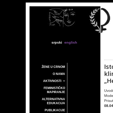
srpski
english
Is
ŽENE U CRNOM
kl
O NAMA
„H
AKTIVNOSTI
FEMINISTIČKO
Uvod
MAPIRANJE
Mode
ALTERNATIVNA
Prisu
EDUKACIJA
08.04
PUBLIKACIJE