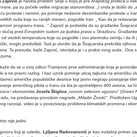
a Zajović
je navela problem Sirije u kojoj je pre
Arapskog proleća
u neki
 hrane, pa su počele velike migracije stanovništva: „I onda je došlo do „e
ću proteste i nemire, pa pominje nedavne decembarske proteste u Iranu 
velikih suša koje su-ranijih meseci, pogodile Iran. „ Kao da je rešavan
arnom programu Irana...“ Zajović je podsetila da su građanke Švajcars
e slučaj pred
Evropskim sudom za ljudska prava
u Strazburu. Građanke 
ti od visokih temperatura koje su pogodile i ovu planinsku zemlju i da ih 
stički, moglo predviđati. Sud je utvrdio da je Švajcarska prekršila njih
na. Ta presuda, kaže Zajović, istorijska je i u praksi ovog suda...Ona s
zuma...
 kaže da se u ovoj odluci Trampove prve administracije-koja je ponovlj
ički a ne pravni razlog. I kao uzrok pominje uticaj tajkuna na američku vla
tavnici američke populističke desnice koji javno negiraju postojanje kl
vanje američkog pilota u Iranu-za šta je upotrebljeno 400 aviona, sa hi
lovca i ekonomiste
Jozefa Štiglica
„novom zelenom ugovoru“ (
Green 
radu, na predavanju-povodom nagrade
„Miladin Životić
“. Predloženi 
vog razvoja, video je u povezivanju problema klimatskih promena i eko
nto nije jedini
govoru koji je usledio,
Ljiljana Radovanović
je kao ovdašnji primer za