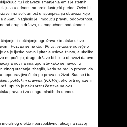
ključujući tu i obavezu smanjenja emisije štetnih
ijusa u odnosu na preindustrijski period. Ovim bi
žave i na solidarnost u ispunjavanju obaveza koje
a o klimi
. Naglasio je i moguću pravnu odgovornost,
žene od drugih država, uz mogućnost nadoknade
njenje ili nečinjenje ugrožava klimatske ulove
pravom. Pozvao se na
član 96 Univerzalne povelje o
 da je ljusko pravo i pitanje uslova života, a ukoliko
vo ne poštuju, druge države bi bile u obavezi da ove
načajna novina ima uporište-kako se navodi u
rinudnog vraćanja izbeglih, kada se radi o proceni da
ta nepopravljiva šteta po pravu na život. Sud se i tu
kim i političkim pravima (ICCPR
), ako bi ti ugroženi
ereš
, uputio je neku vrstu čestitke na ovu
matsku pravdu i za snagu mladih da donesu
oralnog efekta i-perspektivno, uticaj na razvoj