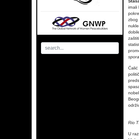
Staš
imali
pokre
zbog 
nukle
dobil
zašti
stati
prome
spora
Ćalić
polit
preds
spasa
nobe
Beog
održi
Rio Ti
U raz