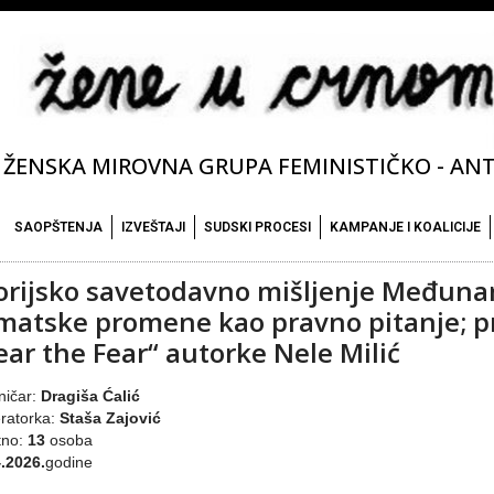
ŽENSKA MIROVNA GRUPA FEMINISTIČKO - ANTI
SAOPŠTENJA
IZVEŠTAJI
SUDSKI PROCESI
KAMPANJE I KOALICIJE
torijsko savetodavno mišljenje Međun
imatske promene kao pravno pitanje; pro
ear the Fear“ autorke Nele Milić
ničar:
Dragiša Ćalić
ratorka:
Staša Zajović
tno:
13
osoba
.2026.
godine