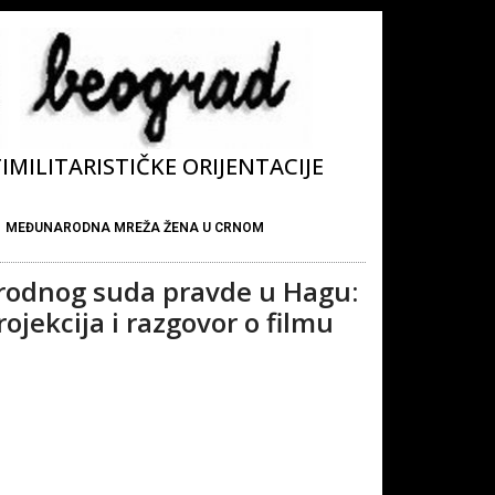
MILITARISTIČKE ORIJENTACIJE
MEĐUNARODNA MREŽA ŽENA U CRNOM
arodnog suda pravde u Hagu:
jekcija i razgovor o filmu