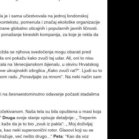
da je i sama učestvovala na jednoj londonskoj
kontekstu, pomenula i značaj ekološke organizacije
rane globalno uticajnih i popularnih javnih ličnosti.
la ponašanje kineskih kompanija, za koje je rekla da
. Možda se njihova svedočenja mogu obarati pred
a oni pokažu kako zvuči taj udar. Ali, oni to nisu
vala na
Venecijanskom bijenalu
, u okviru Hrvatskog
ve ukrajinskih izbrglica „
Kako zvuči rat
?“. Ljudi su to
nom radu „Ponavljajte za mnom“. Na neki način sam
sani na šesnaestominutno odavanje počasti stadalima
neočekivanom. Naša tela su bila opuštena u masi koja
.“
Druga
svoje stanje opisuje detaljnije: „ Treperim
a
kaže da je to bio „zvuk iz pakla“: „ Moj doživljaj
, kao neki supersonični rotor. Glasovi koji su se
zdražuje, već nešto drugo...“
Peta
: “Kao da voz