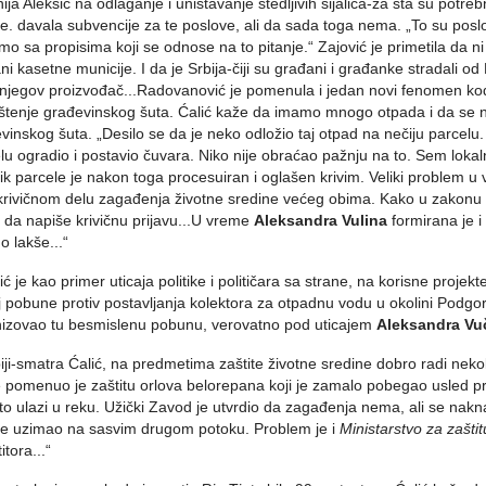
ija Aleksić na odlaganje i uništavanje štedljivih sijalica-za šta su potre
e. davala subvencije za te poslove, ali da sada toga nema. „To su poslo
mo sa propisima koji se odnose na to pitanje.“ Zajović je primetila da ni
ni kasetne municije. I da je Srbija-čiji su građani i građanke stradali
 njegov proizvođač...Radovanović je pomenula i jedan novi fenomen kod n
štenje građevinskog šuta. Ćalić kaže da imamo mnogo otpada i da se nij
vinskog šuta. „Desilo se da je neko odložio taj otpad na nečiju parcelu. 
lu ogradio i postavio čuvara. Niko nije obraćao pažnju na to. Sem lokaln
ik parcele je nakon toga procesuiran i oglašen krivim. Veliki problem u
krivičnom delu zagađenja životne sredine većeg obima. Kako u zakonu ne
da napiše krivičnu prijavu...U vreme
Aleksandra Vulina
formirana je i
 lakše...“
ić je kao primer uticaja politike i političara sa strane, na korisne projek
j pobune protiv postavljanja kolektora za otpadnu vodu u okolini Podgori
izovao tu besmislenu pobunu, verovatno pod uticajem
Aleksandra Vu
iji-smatra Ćalić, na predmetima zaštite životne sredine dobro radi nekoli
e pomenuo je zaštitu orlova belorepana koji je zamalo pobegao usled pr
i to ulazi u reku. Užički Zavod je utvrdio da zagađenja nema, ali se nakn
e uzimao na sasvim drugom potoku. Problem je i
Ministarstvo za zašti
itora...“