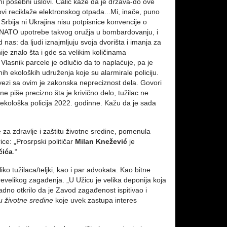
bni posebni uslovi. Ćalić kaže da je država-do ove
vi reciklaže elektronskog otpada...Mi, inače, puno
 Srbija ni Ukrajina nisu potpisnice konvencije o
 od NATO upotrebe takvog oružja u bombardovanju, i
as: da ljudi iznajmljuju svoja dvorišta i imanja za
e znalo šta i gde sa velikim količinama
Vlasnik parcele je odlučio da to naplaćuje, pa je
ih ekoloških udruženja koje su alarmirale policiju.
 vezi sa ovim je zakonska nepreciznost dela. Govori
 piše precizno šta je krivično delo, tužilac ne
 ekološka policija 2022. godinne. Kažu da je sada
te za zdravlje i zaštitu životne sredine, pomenula
ce: „Prosrpski političar
Milan Knežević
je
čića
.“
ko tužilaca/teljki, kao i par advokata. Kao bitne
evelikog zagađenja. „U Užicu je velika deponija koja
adno otkrilo da je Zavod zagađenost ispitivao i
tu životne sredine
koje uvek zastupa interes