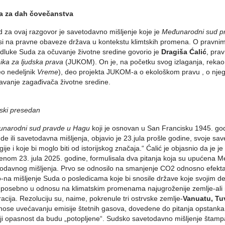
a za dah čovečanstva
 za ovaj razgovor je savetodavno mišljenje koje je
Međunarodni sud p
i na pravne obaveze država u kontekstu klimtskih promena. O pravnim
dluke Suda za očuvanje životne sredine govorio je
Dragiša Ćalić
, pra
ika za ljudska prava
(JUKOM). On je, na početku svog izlaganja, rekao 
o nedeljnik
Vreme
), deo projekta JUKOM-a o ekološkom pravu , o nje
avanje zagađivača životne sredine.
ijski presedan
narodni sud pravde u Hagu
koji je osnovan u San Francisku 1945. god
de ili savetodavna mišljenja, objavio je 23.jula prošle godine, svoje sav
gije i koje bi moglo biti od istorijskog značaja.“ Ćalić je objasnio da je j
enom 23. jula 2025. godine, formulisala dva pitanja koja su upućen
odavnog mišljenja. Prvo se odnosilo na smanjenje CO2 odnosno efekta 
-na mišljenje Suda o posledicama koje bi snosile države koje svojim d
, posebno u odnosu na klimatskim promenama najugroženije zemlje-ali i
acija. Rezoluciju su, naime, pokrenule tri ostrvske zemlje-
Vanuatu, Tuv
nose uvećavanju emisije štetnih gasova, dovedene do pitanja opstanka,
ji opasnost da budu „potopljene“. Sudsko savetodavno mišljenje štampan