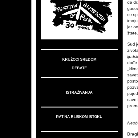
da dr
gasov
se sp
imaj
jer o
štete.
Sud j
život
ljuds
KRUŽOCI SREDOM
dođe 
DEBATE
„klim
save
posto
pozva
ISTRAŽIVANJA
pojed
savet
prom
RAT NA BLISKOM ISTOKU
Neob
Dragi