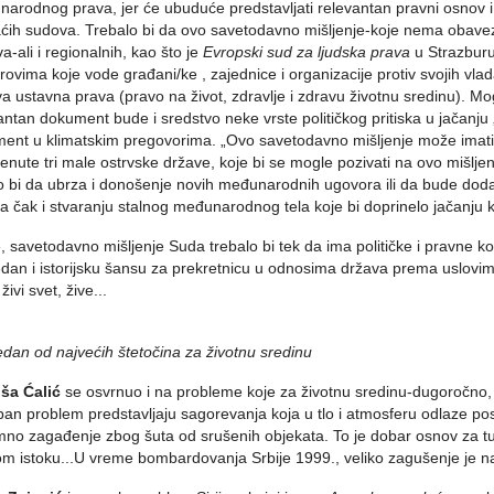
arodnog prava, jer će ubuduće predstavljati relevantan pravni osnov 
ih sudova. Trebalo bi da ovo savetodavno mišljenje-koje nema obave
a-ali i regionalnih, kao što je
Evropski sud za ljudska prava
u Strazburu.
rovima koje vode građani/ke , zajednice i organizacije protiv svojih vl
va ustavna prava (pravo na život, zdravlje i zdravu životnu sredinu). M
antan dokument bude i sredstvo neke vrste političkog pritiska u jačanju „
ent u klimatskim pregovorima. „Ovo savetodavno mišljenje može imat
nute tri male ostrvske države, koje bi se mogle pozivati na ovo mišlj
 bi da ubrza i donošenje novih međunarodnih ugovora ili da bude doda
 čak i stvaranju stalnog međunarodnog tela koje bi doprinelo jačanju
, savetodavno mišljenje Suda trebalo bi tek da ima političke i pravne kon
dan i istorijsku šansu za prekretnicu u odnosima država prema uslovima 
 živi svet, žive...
edan od najvećih štetočina za životnu sredinu
ša Ćalić
se osvrnuo i na probleme koje za životnu sredinu-dugoročno, 
an problem predstavljaju sagorevanja koja u tlo i atmosferu odlaze po
no zagađenje zbog šuta od srušenih objekata. To je dobar osnov za tu
om istoku...U vreme bombardovanja Srbije 1999., veliko zagušenje je n