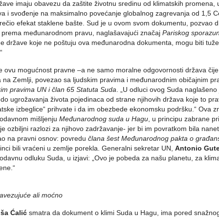
žave imaju obavezu da zaštite životnu sredinu od klimatskih promena, u
a i svođenje na maksimalno povećanje globalnog zagrevanja od 1,5 Celz
rečio efekat staklene bašte. Sud je u ovom svom dokumentu, pozvao dr
u prema međunarodnom pravu, naglašavajući značaj
Pariskog sporazun
ne države koje ne poštuju ova međunarodna dokumenta, mogu biti tu
“
e ovu mogućnost pravne –a ne samo moralne odgovornosti država čije či
a na Zemlji, povezao sa ljudskim pravima i međunarodnim običajnim 
kim pravima UN i član 65 Statuta Suda
. „U odluci ovog Suda naglašeno je
do ugrožavanja života pojedinaca od strane njihovih država koje to pra
atske izbeglice“ prihvate i da im obezbede ekonomsku podršku.“ Ova z
todavnom mišljenju
Međunarodnog suda u Hagu
, u principu zabrane p
je ozbiljni razlozi za njihovo zadržavanje- jer bi im povratkom bila nane
o na pravni osnov: povredu
člana šest Međunarodnog pakta o građans
inci bili vraćeni u zemlje porekla. Generalni sekretar UN,
Antonio Gut
odavnu odluku Suda, u izjavi: „Ovo je pobeda za našu planetu, za kli
ene.“
avezujuće ali moćno
ša Ćalić
smatra da dokument o klimi Suda u Hagu, ima pored snažnog m