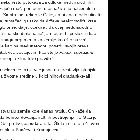
i neku vrstu putokaza za odluke međunarodnih i
zujuću moć, pomogne u osnaživanju nacionalnih
 Smatra se, rekao je Ćalić, da bi ono moglo uticati i
ada, tumačeći ga tako da države neaktivnošću krše
oglo bi se, dalje, očekivati da ovaj međunarodno
klimatske diplomatije“, a mogao bi poslužiti i kao
i snagu argumenta za zemlje-kao što su već
enje kao na međunarodnu potvrdu svojih prava.
tak već postojećim-kao što je
Pariski sporazum
.
 koncepta klimatske pravde.“
sekvence, ali je već jasno da prestavlja istorijski
životne sredine u kojoj njihovi građani/ke-ali i
stvaraju zemlje koje danas ratuju. On kaže da
sle bombardovanja naftnih postrojenja. „U Gazi je
žbu protiv gospodara rata. Šteta je naneta čitavom
astalo u Pančevu i Kragujevcu.“