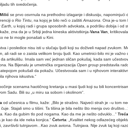
iljadu tih svedočenja.
Milić
se prvo osvrnula na prethodno izlaganje i diskusiju, napominjući 
renciji o
Rio Tintu
, na kojoj je bilo reči o zaštiti
Amazona
. Ona je-u tom 
t Earth
, u kojoj radi i grupa sposobnih advokata, a podršku dobija i od st
kaže, zna da je u Srbiji jedna kineska aktivistkinja-
Vana Van
, kritikova
ko ne bi mogle ponašati u Kini.
stva i posledice nisu isti u slučaju ljudi koji su doživeli napad zvukom
, ali radi se o zaista velikom broju ljudi. Kao umetnici-bilo mi je važno d
 da artikulišu. Imala sam već jednan sličan pokušaj, kada sam učestvo
jona. Na Bijenalu je umetnička organizacija
Open group
predstavila rado
tepojom pokušali da pokažu. Učestvovala sam i u njihovom interaktiv
ila njihova iskustva.“
počinje scenama haotičnog kretanja u masi ljudi koji su bili koncentri
om Sadu. Bili su „u miru sa sobom i okolinom“.
a
od učesnica u filmu, kaže: „Bilo je strašno. Najveći strah je –u tom 
 čuje. Stajali smo u tišini. Ta tišina je bila nešto što menja ovo društvo..
ra. Kao da gubim tlo pod nogama. Kao da me je nešto odvuklo...“
Treć
 je kao da ide neka konjica.“
Četvrta
: „Kvalitet nekog odlazećeg objekta
li, završivši tutnjavom...Kao zvuk aviona. Tutnjava. Nije zvuk taj koji ra