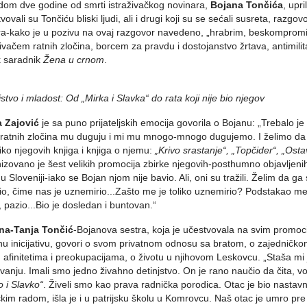
om dve godine od smrti istraživačkog novinara,
Bojana Tončića
, upr
vovali su Tončiću bliski ljudi, ali i drugi koji su se sećali susreta, ra
a-kako je u pozivu na ovaj razgovor navedeno, „hrabrim, beskomprom
živačem ratnih zločina, borcem za pravdu i dostojanstvo žrtava, antimilita
k saradnik
Žena u crnom
.
jstvo i mladost: Od „Mirka i Slavka“ do rata koji nije bio njegov
a Zajović
je sa puno prijateljskih emocija govorila o Bojanu: „Trebalo je
 ratnih zločina mu duguju i mi mu mnogo-mnogo dugujemo. I želimo da 
iko njegovih knjiga i knjiga o njemu:
„Krivo srastanje“, „Topčider“, „Ost
izovano je šest velikih promocija zbirke njegovih-posthumno objavljenih
 u Sloveniji-iako se Bojan njom nije bavio. Ali, oni su tražili. Želim d
io, čime nas je uznemirio...Zašto me je toliko uznemirio? Podstakao 
o, pazio...Bio je dosledan i buntovan.“
ana-Tanja Tončić
-Bojanova sestra, koja je učestvovala na svim promoc
nu inicijativu, govori o svom privatnom odnosu sa bratom, o zajedničkom 
 afinitetima i preokupacijama, o životu u njihovom Leskovcu. „Staša mi 
vanju. Imali smo jedno živahno detinjstvo. On je rano naučio da čita, vole
o i Slavko“
. Živeli smo kao prava radnička porodica. Otac je bio nastavn
ičkim radom, išla je i u patrijsku školu u Komrovcu. Naš otac je umro pre 