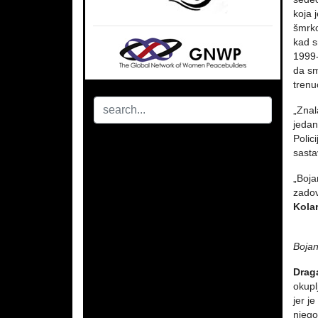
koja 
šmrko
kad s
1999-
da sm
trenuc
„Znal
jedan
Polic
sast
„Boja
zadov
Kolar
Bojan
Drag
okupl
jer j
njego