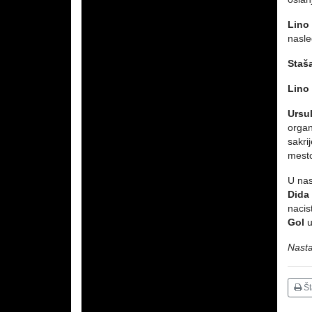
Lino 
nasle
Staš
Lino 
Ursu
organ
sakri
mest
U nas
Dida
nacis
Gol
u
Nast
Š