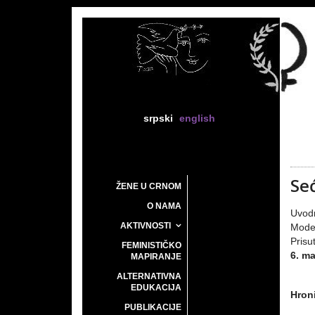
srpski
english
Se
ŽENE U CRNOM
O NAMA
Uvodn
AKTIVNOSTI
Mode
Prisu
FEMINISTIČKO
6. ma
MAPIRANJE
ALTERNATIVNA
EDUKACIJA
Hroni
PUBLIKACIJE