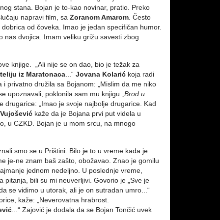
nog stana. Bojan je to-kao novinar, pratio. Preko
lučaju napravi film, sa
Zoranom Amarom
. Često
ka dobrica od čoveka. Imao je jedan specifičan humor.
mo nas dvojica. Imam veliku grižu savesti zbog
e knjige. „Ali nije se on dao, bio je težak za
teliju iz Maratonaca
...“
Jovana Kolarić
koja radi
 i privatno družila sa Bojanom: „Mislim da me niko
 se upoznavali, poklonila sam mu knjigu
„Brod u
e drugarice: „Imao je svoje najbolje drugarice. Kad
 Vujošević
kaže da je Bojana prvi put videla u
esto, u CZKD. Bojan je u mom srcu, na mnogo
nali smo se u Prištini. Bilo je to u vreme kada je
On me je-ne znam baš zašto, obožavao. Znao je gomilu
 najmanje jednom nedeljno. U poslednje vreme,
tanja, bili su mi neuverljivi. Govorio je „Sve je
se vidimo u utorak, ali je on sutradan umro...“
korice, kaže: „Neverovatna hrabrost.
ević
...“ Zajović je dodala da se Bojan Tončić uvek