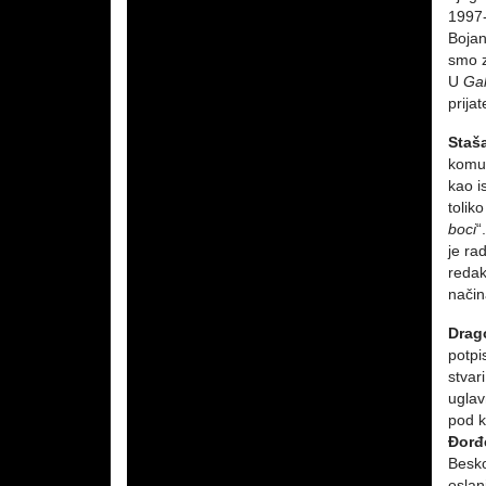
1997-
Bojan
smo z
U
Gal
prijat
Staš
komun
kao i
tolik
boci
“
je ra
redakc
način
Drag
potp
stvar
ugla
pod k
Đorđ
Besk
oslan