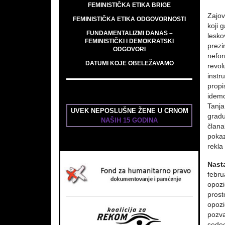
FEMINISTIČKA ETIKA BRIGE
Zajov
FEMINISTIČKA ETIKA ODGOVORNOSTI
koji 
FUNDAMENTALIZMI DANAS –
lesko
FEMINISTIČKI I DEMOKRATSKI
prezi
ODGOVORI
nefor
DATUMI KOJE OBELEŽAVAMO
revol
instr
propi
idemo
Tanja
UVEK NEPOSLUŠNE ŽENE U CRNOM
gradu
NAŠIH 15 GODINA
člana
pokaz
rekla
Nast
febru
opozi
prost
opozi
pozva
sedeo