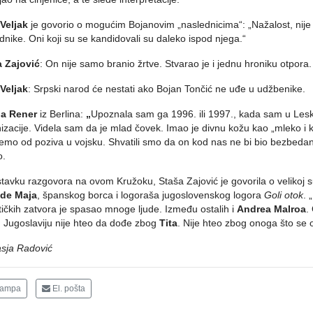
Veljak
je govorio o mogućim Bojanovim „naslednicima“: „Nažalost, nije
dnike. Oni koji su se kandidovali su daleko ispod njega.“
a Zajović
: On nije samo branio žrtve. Stvarao je i jednu hroniku otpora. 
Veljak
: Srpski narod će nestati ako Bojan Tončić ne uđe u udžbenike.
la Rener
iz Berlina:
„
Upoznala sam ga 1996. ili 1997., kada sam u Lesk
izacije. Videla sam da je mlad čovek. Imao je divnu kožu kao „mleko i kr
jemo od poziva u vojsku. Shvatili smo da on kod nas ne bi bio bezbeda
o.
tavku razgovora na ovom Kružoku, Staša Zajović je govorila o velikoj 
 de Maja
, španskog borca i logoraša jugoslovenskog logora
Goli otok
. 
tičkih zatvora je spasao mnoge ljude. Između ostalih i
Andrea Malroa
.
 Jugoslaviju nije hteo da dođe zbog
Tita
. Nije hteo zbog onoga što se
asja Radović
tampa
El. pošta