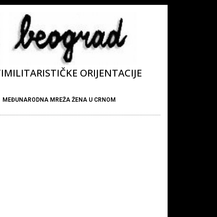
MILITARISTIČKE ORIJENTACIJE
MEĐUNARODNA MREŽA ŽENA U CRNOM