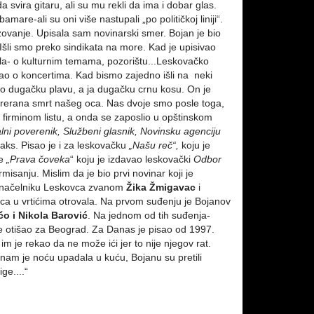
a svira gitaru, ali su mu rekli da ima i dobar glas.
mare-ali su oni više nastupali „po političkoj liniji“.
ovanje. Upisala sam novinarski smer. Bojan je bio
. Išli smo preko sindikata na more. Kad je upisivao
ala- o kulturnim temama, pozorištu...Leskovačko
isao o koncertima. Kad bismo zajedno išli na neki
ao dugačku plavu, a ja dugačku crnu kosu. On je
, prerana smrt našeg oca. Nas dvoje smo posle toga,
m firminom listu, a onda se zaposlio u opštinskom
alni poverenik, Službeni glasnik, Novinsku agenciju
efaks. Pisao je i za leskovačku
„Našu reč“,
koju je
je
„Prava čoveka
“ koju je izdavao leskovački
Odbor
sanju. Mislim da je bio prvi novinar koji je
donačelniku Leskovca zvanom
Žika Žmigavac
i
ca u vrtićima otrovala. Na prvom suđenju je Bojanov
čo i Nikola Barović
. Na jednom od tih suđenja-
je otišao za Beograd. Za Danas je pisao od 1997.
m je rekao da ne može ići jer to nije njegov rat.
 nam je noću upadala u kuću, Bojanu su pretili
ge....“