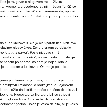
iličen je razgovor o njegovom radu i životu.
zgovora i vremena provedenog sa njim. Bojan Tončić se
isnim novinarem, hroničarem vremena zla, upornim
ristom i antifašistom“. Istaknuto je i da je Tončić bio
 da bude književnik. On je bio uporan kao Sizif, sve
slavimo njegov život. Žene u crnom su objavile
avio je trag u nama“
. Posle njegove smrti
 tekstova „
Sam na ulici“
, u više mesta Jugoslavije.
a ga se sećam po onome što nam je Bojan Tončić
me je da dođem u Leskovac. On me je podsticao,
ijama posthumne knjige svog brata, prvi put, a na
detinjstvu i mladosti, o roditeljima, o Bojanovim
je predložila da ispričam nešto o našem detinjstvu i
o je to. Njegova prva literatura bili su stripovi
ik, majka-radnica. Ona se bavila i društveno-
četrdeset godina. Bojan je voleo da čita, ali je voleo