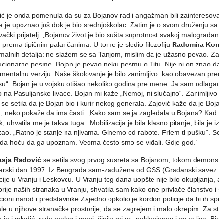
ić je onda pomenula da su za Bojanov rad i angažman bili zainteresova
ga je upoznao još dok je bio srednjoškolac. Zatim je o svom druženju 
vački prijatelj. „Bojanov život je bio sušta suprotnost svakoj malograđanšt
r prema tipičnim palančanima. U tome je sledio filozofiju
Radomira Kon
malnih detalja: ne slažem se sa Tanjom, mislim da je užasno pevao. Za 
ucionarne pesme. Bojan je pevao neku pesmu o Titu. Nije ni on znao da
umentalnu verziju. Naše školovanje je bilo zanimljivo: kao obavezan pred
su“. Bojan je u vojsku otišao nekoliko godina pre mene. Ja sam odlag
 na Pasuljanske livade. Bojan mi kaže „Nemoj, ni slučajno“. Zanimljivo j
 se setila da je Bojan bio i kurir nekog generala. Zajović kaže da je B
, neko pokaže da ima časti. „Kako sam se ja zagledala u Bojana? Kad 
k, uhvatila me je takva tuga...Mobilizacija je bila klasno pitanje, bila je i
ao. „Ratno je stanje na njivama. Ginemo od rabote. Frlem ti pušku“. Sel
 da hoću da ga upoznam. Veoma često smo se viđali. Gdje god.“
asja Radović
se setila svog prvog susreta sa Bojanom, tokom demonst
arski dan 1997. Iz Beograda sam-zadužena od GSS (Građanski savez Sr
cije u Vranju i Leskovcu. U Vranju tog dana uopšte nije bilo okupljanja, a
orije naših stranaka u Vranju, shvatila sam kako one privlače članstvo 
cioni narod i predstavnike Zajedno opkolio je kordon policije da bi ih
le u njihove stranačke prostorije, da se zagrejem i malo okrepim. Za s
 je i mladić, radoznalog i meni, činilo mi se, naklonjenog izraza lica. Bio 