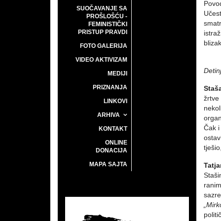
Povod
SUOČAVANJE SA
Učest
PROŠLOŠĆU -
smatr
FEMINISTIČKI
PRISTUP PRAVDI
istra
bliza
FOTO GALERIJA
VIDEO AKTIVIZAM
Detin
MEDIJI
PRIZNANJA
Staš
žrtve
LINKOVI
nekol
ARHIVA
organ
Čak i
KONTAKT
ostav
ONLINE
tješi
DONACIJA
MAPA SAJTA
Tatj
Staši
ranim
sazre
„Mirk
polit