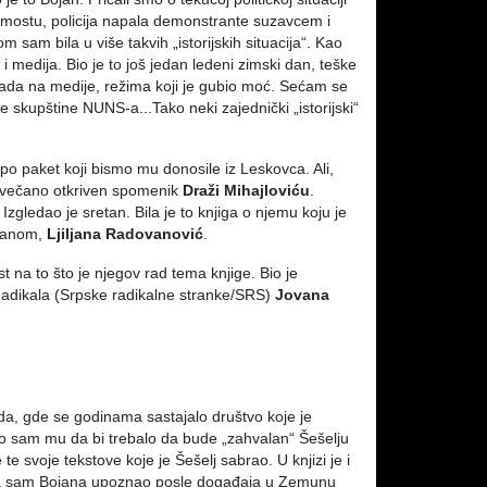
m mostu, policija napala demonstrante suzavcem i
 sam bila u više takvih „istorijskih situacija“. Kao
 medija. Bio je to još jedan ledeni zimski dan, teške
pada na medije, režima koji je gubio moć. Sećam se
skupštine NUNS-a...Tako neki zajednički „istorijski“
 po paket koji bismo mu donosile iz Leskovca. Ali,
o svečano otkriven spomenik
Draži Mihajloviću
.
zgledao je sretan. Bila je to knjiga o njemu koju je
Bojanom,
Ljiljana Radovanović
.
t na to što je njegov rad tema knjige. Bio je
Radikala (Srpske radikalne stranke/SRS)
Jovana
ada, gde se godinama sastajalo društvo koje je
kao sam mu da bi trebalo da bude „zahvalan“ Šešelju
e svoje tekstove koje je Šešelj sabrao. U knjizi je i
 Ja sam Bojana upoznao posle događaja u Zemunu