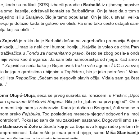
e, kada su radikali (SRS) izbacili porodicu
Barbalić
iz njihovog sopstve
a smo, kasnije, održavali kontakt sa Barbalićima. On je hteo da o tom s
ajedno išli u Sarajevo. Bio je tamo popularan. On je bio, u stvari, veli
eriju
je dolazio kada bi gotovo svi otišli. Pa smo tako često ostajali sa
elja koji su otišli...“
a Zajović
je rekla da je Barbalić došao na zagrebačku promociju Bojanov
ikaciju...Imao je neki crni humor, ironiju...Najviše je voleo da citira
Pan
straživačica u
Fondu za humanitarno pravo
, često se zbog posla-a onda
o nije voleo kao drugaricu. Ja sam bila namćorastija od njega. Kad smo
...“ Zajović se seća kako je Bojan uvek tražio više agendi ŽUC-a za svoj
dio knjigu o gardistima ubijenim u Topčideru, bio je jako potrešen.“
Vera
iji lista
Republika
: „Sećam se njegovih plavih očiju. Viđala sam ga č
a...“
omir Olujić-Oluja
, seća se prvog susreta sa Tončićem, u Prištini: „Upoz
isan
sporazum Milošević-Rugova
. Bila je to „ljubav na prvi pogled“. 
i o meni koje sam ja zaboravio. Kada je došao u Beograd, čuli smo se
vnom preko
Fejsbuka.
Tog poslednjeg meseca-njegovi odgovori na moja pi
ontrolom“. Pokušao sam da mu zakažem sastanak. Dogovorili smo se da 
e Balmazović
Žole
iz
Škarta
koji je za Bojanovu knjigu radio prelom i 
ompromisnost. Tako nešto je imao-pored njega, samo
Miša Stanisavlj
jao na činjenice, a te slede interpretacije.