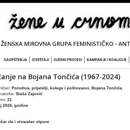
ŽENSKA MIROVNA GRUPA FEMINISTIČKO - ANTI
SAOPŠTENJA
IZVEŠTAJI
SUDSKI PROCESI
KAMPANJE I KOALICIJE
ćanje na Bojana Tončića (1967-2024)
ičari:
Porodica, prijatelji, kolege i poštovaoci, Bojana Tončića
ratorka:
Staša Zajović
tno:
21
j 2026. godine
čar zla i stvaralac otpora