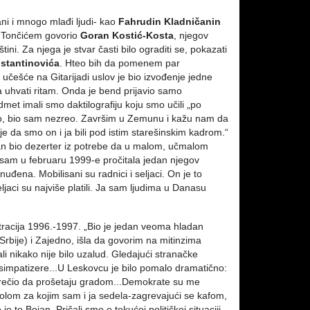
ni i mnogo mlađi ljudi- kao
Fahrudin Kladničanin
sa Tončićem govorio
Goran Kostić-Kosta
, njegov
ini. Za njega je stvar časti bilo ograditi se, pokazati
stantinovića
. Hteo bih da pomenem par
učešće na Gitarijadi uslov je bio izvođenje jedne
 uhvati ritam. Onda je bend prijavio samo
met imali smo daktilografiju koju smo učili „po
ao, bio sam nezreo. Završim u Zemunu i kažu nam da
e da smo on i ja bili pod istim starešinskim kadrom.“
ojan bio dezerter iz potrebe da u malom, učmalom
sam u februaru 1999-e pročitala jedan njegov
znuđena. Mobilisani su radnici i seljaci. On je to
jaci su najviše platili. Ja sam ljudima u Danasu
racija 1996.-1997. „Bio je jedan veoma hladan
bije) i Zajedno, išla da govorim na mitinzima
li nikako nije bilo uzalud. Gledajući stranačke
i simpatizere...U Leskovcu je bilo pomalo dramatično:
 sprečio da prošetaju gradom...Demokrate su me
tolom za kojim sam i ja sedela-zagrevajući se kafom,
je to Bojan. Pričali smo o tekućoj političkoj situaciji