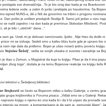
je postajala sve dramatičnija...To je bio onaj dan kada je na Brankovo
vima ledene vode, a zatim ih jurila i prebijala po haustorima. Sa Bojanom
mo-ispred NUNS-a, išli u Niš da govorimo na tribini o progonu novinara i
e. Dan pošto je uništen predajnik Studija B. Samo još jedan u nizu na
o se našli zajedno i na dan kada je preminuo Slobodan Milošević. Posle 
i, ali je bilo i „običnih“ dana...“
a sam ga. Uvek mi je delovao namćorasto, ljutito...Nije hteo da dođe ni
 prizor mi se izdvaja. Sedeli smo u kafeu blizu kuće gde je upravo bi
ija nam nije dala da priđemo. Bojan je ušao noseći jednu poveću knjigu. I
avio
Vojislav Šešelj
“, setila se svojih utisaka iz susreta i saradnje sa 
n je išao u Zemun, u Magistrat da kupi tu knjigu. Pitao je da li ima popus
oljan zbog toga“, dodala je na temu Bojanove reakcije na knjigu šefa 
ić
.
ovi tekstovi u Šešeljevoj biblioteci
an Stojković
se često sa Bojanom viđao u
kafeu Galerija
, u centru gr
jala grupa književnika iz
Foruma pisaca
. „Viđali smo se u Galeriji. Re
e napravio knjigu o njemu-ko zna kada bi i da li bi uspeo da pronađe sve t
v intervju sa mnom, a komentarisano je da sam ja „zemunski šljam“.