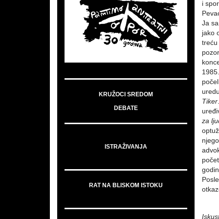
i spo
Pevao
Ja sa
jako 
treću
pozor
konce
1985.
počel
uredu
KRUŽOCI SREDOM
Tiker
DEBATE
uređi
za lj
optuž
njego
ISTRAŽIVANJA
advo
počet
godin
Posle
RAT NA BLISKOM ISTOKU
otkaz
Iskus