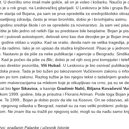
rt. U dvorištu smo imali male goliće, ali on je voleo i košarku. Naučio je d
 je u rok grupi, na Leskovačkoj gitarijadi. U Leskovcu je bila i grupa Buba
m starija od Bojana, pa sam se prva opredelila za srednjoškolsko obraz
osetljivog zdravlja, često je imao bronhitis, dobio je i bronhijalnu astmu
 godinu srednje škole i on se opredelio za novinarstvo. Ja sam već pis
ište je bilo jedno od retkih čije su predstave bile besplatne. Bojan je p
rt i putovali autostopom, delovali smo kao dve devojke-jer je Bojan im
 godine otišao u vojsku. Kad se vratio, desila nam se velika tragedija
i da radimo. Iako je on upisao da studira književnost. Pisao je u jedno
. Nastavio je da piše za neke publikacije i agencije u Beogradu:
Sindik
. Kad je počeo da piše za
Blic
, dobio je od njih svoj prvi kompjuter i tel
vao direktor pozorišta,
Vili Hubač
. U Leskovcu je bio osnivač publikaci
udska prava
. Tada je bio tužen po takozvanom Vučićevom zakonu o informi
en po tom zakonu. Razlog tužbe je bio njegov tekst o tadašnjem gra
vim malverzacijama sa mlekom koje je otkupljivao na crno, pa su se de
kat bio
Igor Sikavica
, a kasnije
Gradimir Nalić, Biljana Kovačević Vu
kom 1999. godine, bila je prisutna i Florans Artman. Posle toga Bojan 
e. Te 1999., Bojan je dobio poziv da ide na Kosovo. On se odazvao, ali i
 njegovog odlaska u Beograd, nastali su za nas veliki problemi: policija
om. Ne znam šta su tražili po njegovoj sobi, mogli su da nađu samo knji
tvo: građanin Palanke i učesnik Istorije