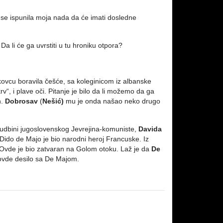
 se ispunila moja nada da će imati dosledne
Da li će ga uvrstiti u tu hroniku otpora?
ovcu boravila češće, sa koleginicom iz albanske
v“, i plave oči. Pitanje je bilo da li možemo da ga
n.
Dobrosav
(
Nešić)
mu je onda našao neko drugo
sudbini jugoslovenskog Jevrejina-komuniste,
Davida
„Dido de Majo je bio narodni heroj Francuske. Iz
 Ovde je bio zatvaran na Golom otoku. Laž je da
De
 ovde desilo sa De Majom.