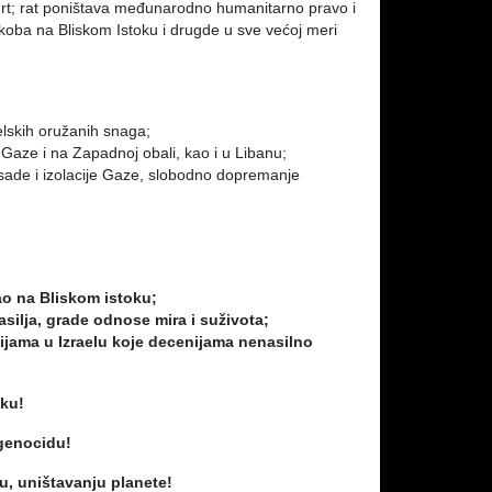
 smrt; rat poništava međunarodno humanitarno pravo i
oba na Bliskom Istoku i drugde u sve većoj meri
elskih oružanih snaga;
Gaze i na Zapadnoj obali, kao i u Libanu;
psade i izolacije Gaze, slobodno dopremanje
ao na Bliskom istoku;
nasilja, grade odnose mira i suživota;
ijama u Izraelu koje decenijama nenasilno
oku!
 genocidu!
ju, uništavanju planete!