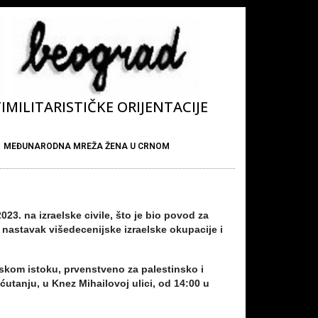
MILITARISTIČKE ORIJENTACIJE
MEĐUNARODNA MREŽA ŽENA U CRNOM
3. na izraelske civile, što je bio povod za
nastavak višedecenijske izraelske okupacije i
iskom istoku, prvenstveno za palestinsko i
 ćutanju, u Knez Mihailovoj ulici, od 14:00 u