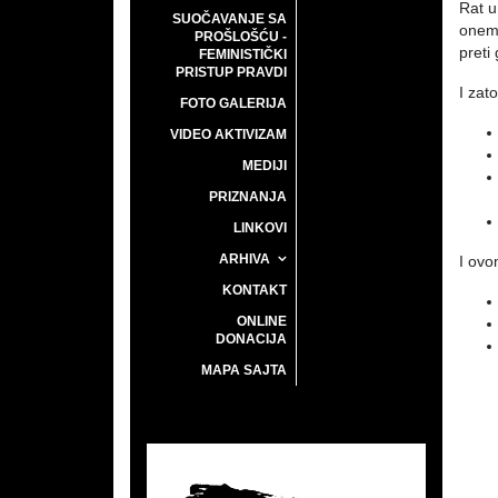
Rat u
SUOČAVANJE SA
onemo
PROŠLOŠĆU -
preti
FEMINISTIČKI
PRISTUP PRAVDI
I zato
FOTO GALERIJA
VIDEO AKTIVIZAM
MEDIJI
PRIZNANJA
LINKOVI
ARHIVA
I ovo
KONTAKT
ONLINE
DONACIJA
MAPA SAJTA