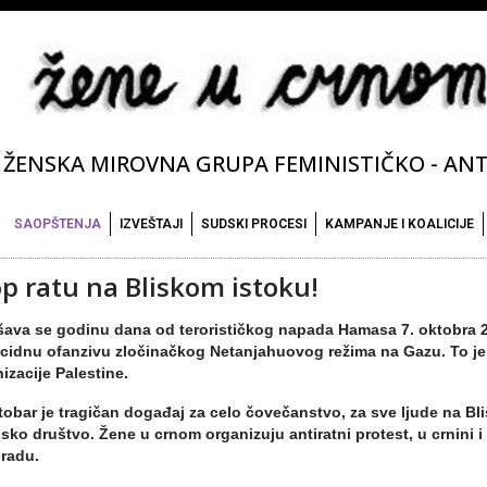
ŽENSKA MIROVNA GRUPA FEMINISTIČKO - ANTI
SAOPŠTENJA
IZVEŠTAJI
SUDSKI PROCESI
KAMPANJE I KOALICIJE
op ratu na Bliskom istoku!
ava se godinu dana od terorističkog napada Hamasa 7. oktobra 202
cidnu ofanzivu zločinačkog Netanjahuovog režima na Gazu. To je 
izacije Palestine.
tobar je tragičan događaj za celo čovečanstvo, za sve ljude na Bl
lsko društvo. Žene u crnom organizuju antiratni protest, u crnini i
radu.