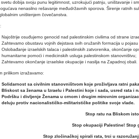
 svetu dobija svoju punu legitimnost, uzrokujući patnju, uništavanje i
gućava nenasilno rešavanje međudržavnih sporova. Širenje ratnih suk
 globalnim uništenjem čovečanstva.
:
Najoštrije osuđujemo genocid nad palestinskim civilima od strane izra
Zahtevamo obustavu vojnih dejstava svih oružanih formacija u pojasu 
Oslobađanje izraelskih talaca i palestinskih zatvorenika, okončanje o
humanitarne pomoći i medicinskih usluga palestinskom stanovništvu;
Zahtevamo okončanje izraelske okupacije i nasilja na Zapadnoj obali.
m prilikom izražavamo:
Solidarnost sa civilnim stanovništvom koje proživljava ratni pak
Bliskost sa ženama u Izraelu i Palestini koje i sada, usred rata i 
Podršku i divljenje Ženama u crnom i drugim mirovnim organizac
deluju protiv nacionalističko-militarističke politike svoje vlade.
Stop ratu na Bliskom ist
Stop okupaciji Palestine! Stop
Stop zločinačkoj spirali rata, trci u razoružan