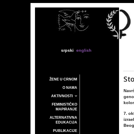
srpski
english
St
ŽENE U CRNOM
O NAMA
Navrš
AKTIVNOSTI
geno
kolon
FEMINISTIČKO
MAPIRANJE
7. ok
ALTERNATIVNA
izrae
EDUKACIJA
Beog
PUBLIKACIJE