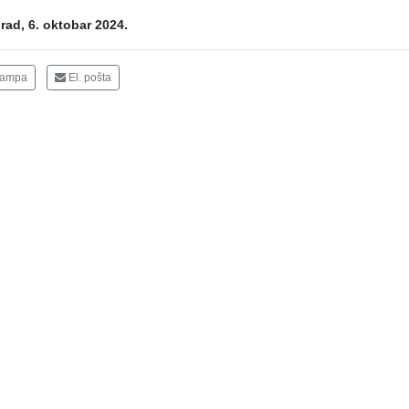
rad, 6. oktobar 2024.
tampa
El. pošta