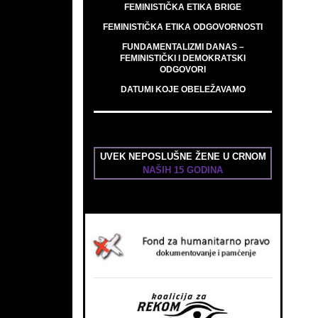
FEMINISTIČKA ETIKA BRIGE
FEMINISTIČKA ETIKA ODGOVORNOSTI
FUNDAMENTALIZMI DANAS –
FEMINISTIČKI I DEMOKRATSKI
ODGOVORI
DATUMI KOJE OBELEŽAVAMO
UVEK NEPOSLUŠNE ŽENE U CRNOM
NAŠIH 15 GODINA