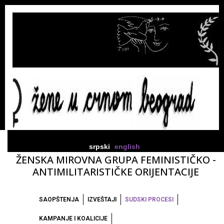
srpski
english
ŽENSKA MIROVNA GRUPA FEMINISTIČKO -
ANTIMILITARISTIČKE ORIJENTACIJE
SAOPŠTENJA
IZVEŠTAJI
SUDSKI PROCESI
KAMPANJE I KOALICIJE