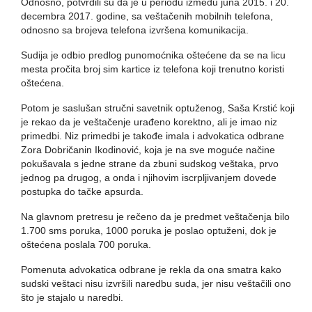
Odnosno, potvrdili su da je u periodu između juna 2015. i 20.
decembra 2017. godine, sa veštačenih mobilnih telefona,
odnosno sa brojeva telefona izvršena komunikacija.
Sudija je odbio predlog punomoćnika oštećene da se na licu
mesta pročita broj sim kartice iz telefona koji trenutno koristi
oštećena.
Potom je saslušan stručni savetnik optuženog, Saša Krstić koji
je rekao da je veštačenje urađeno korektno, ali je imao niz
primedbi. Niz primedbi je takođe imala i advokatica odbrane
Zora Dobričanin Ikodinović, koja je na sve moguće načine
pokušavala s jedne strane da zbuni sudskog veštaka, prvo
jednog pa drugog, a onda i njihovim iscrpljivanjem dovede
postupka do tačke apsurda.
Na glavnom pretresu je rečeno da je predmet veštačenja bilo
1.700 sms poruka, 1000 poruka je poslao optuženi, dok je
oštećena poslala 700 poruka.
Pomenuta advokatica odbrane je rekla da ona smatra kako
sudski veštaci nisu izvršili naredbu suda, jer nisu veštačili ono
što je stajalo u naredbi.