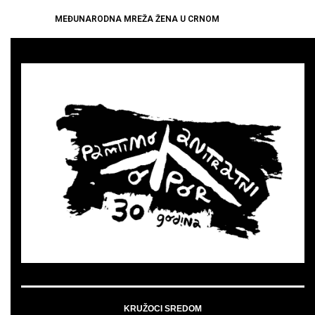
MEĐUNARODNA MREŽA ŽENA U CRNOM
KRUŽOCI SREDOM