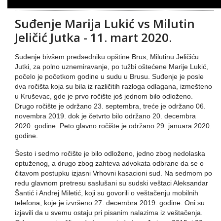
Suđenje Marija Lukić vs Milutin
Jeličić Jutka - 11. mart 2020.
Suđenje bivšem predsedniku opštine Brus, Milutinu Jeličiću
Jutki, za polno uznemiravanje, po tužbi oštećene Marije Lukić,
počelo je početkom godine u sudu u Brusu. Suđenje je posle
dva ročišta koja su bila iz različitih razloga odlagana, izmešteno
u Kruševac, gde je prvo ročište još jednom bilo odloženo.
Drugo ročište je održano 23. septembra, treće je održano 06.
novembra 2019. dok je četvrto bilo održano 20. decembra
2020. godine. Peto glavno ročište je održano 29. januara 2020.
godine.
Šesto i sedmo ročište je bilo odloženo, jedno zbog nedolaska
optuženog, a drugo zbog zahteva advokata odbrane da se o
čitavom postupku izjasni Vrhovni kasacioni sud. Na sedmom po
redu glavnom pretresu saslušani su sudski veštaci Aleksandar
Šantić i Andrej Miletić, koji su govorili o veštačenju mobilnih
telefona, koje je izvršeno 27. decembra 2019. godine. Oni su
izjavili da u svemu ostaju pri pisanim nalazima iz veštačenja.