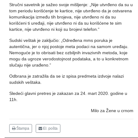
Stručni savetnik je sažeo svoje mišljenje: „Nije utvrđeno da su u
tom periodu korišćenje te kartice, nije utvrđeno da je ostvarena
komunikacija između tih brojeva, nije utvrđeno ni da su
korišćeni ti uređaji, nije utvrđeno ni da su korišćene te sim
kartice, nije utvrđeno ni koji su brojevi telefon.“
Sudski veštak je zaključio: „Određena mms poruka je
autentična, jer o njoj postoje meta podaci na samom uređaju.
Nemoguće je to obrisati bez ozbiljnih invazivnih metoda, koje
mogu da ugroze verodostojnost podataka, a to u konkretnom
slučaju nije urađeno.“
Odbrana je zatražila da se iz spisa predmeta izdvoje nalazi
sudskih veštaka.
Sledeći glavni pretres je zakazan za 24. mart 2020. godine u
11h.
Milo za Žene u crnom
Štampa
El. pošta