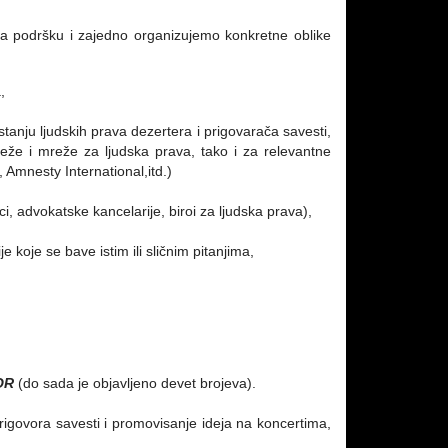
 podršku i zajedno organizujemo konkretne oblike
,
stanju ljudskih prava dezertera i prigovarača savesti,
mreže i mreže za ljudska prava, tako i za relevantne
 Amnesty International,itd.)
ci, advokatske kancelarije, biroi za ljudska prava),
koje se bave istim ili sličnim pitanjima,
OR
(do sada je objavljeno devet brojeva).
govora savesti i promovisanje ideja na koncertima,