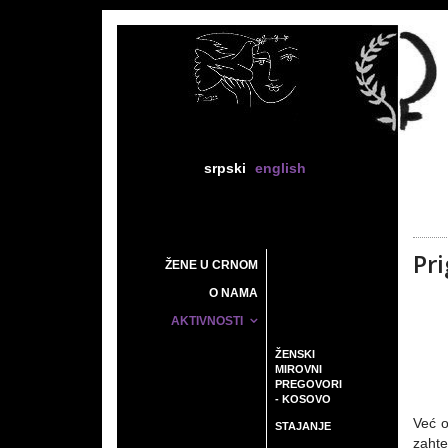
srpski
english
Pri
ŽENE U CRNOM
O NAMA
AKTIVNOSTI
ŽENSKI
MIROVNI
PREGOVORI
- KOSOVO
Već o
STAJANJE
zahte