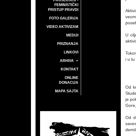
PROŠLOŠĆU -
FEMINISTIČKI
PRISTUP PRAVDI
Aktiv
veoma
FOTO GALERIJA
poseb
VIDEO AKTIVIZAM
U cil
MEDIJI
aktiv
PRIZNANJA
LINKOVI
Tokom
i u t
ARHIVA
KONTAKT
ONLINE
DONACIJA
Od kr
MAPA SAJTA
Stude
je po
Gore,
Od de
saves
demil