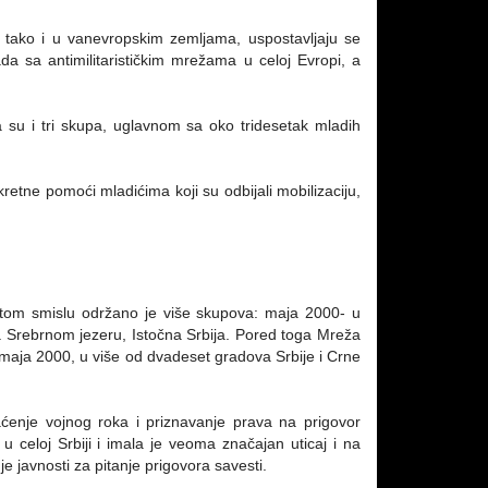
pi tako i u vanevropskim zemljama, uspostavljaju se
da sa antimilitarističkim mrežama u celoj Evropi, a
a su i tri skupa, uglavnom sa oko tridesetak mladih
etne pomoći mladićima koji su odbijali mobilizaciju,
tom smislu održano je više skupova: maja 2000- u
a Srebrnom jezeru, Istočna Srbija. Pored toga Mreža
, maja 2000, u više od dvadeset gradova Srbije i Crne
.
ćenje vojnog roka i priznavanje prava na prigovor
 celoj Srbiji i imala je veoma značajan uticaj i na
je javnosti za pitanje prigovora savesti.