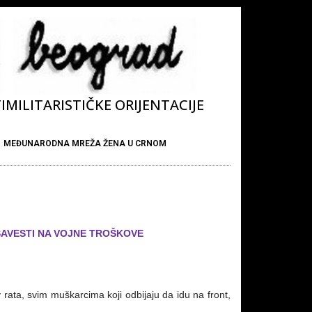
MILITARISTIČKE ORIJENTACIJE
MEĐUNARODNA MREŽA ŽENA U CRNOM
AVESTI NA VOJNE TROŠKOVE
 rata, svim muškarcima koji odbijaju da idu na front,