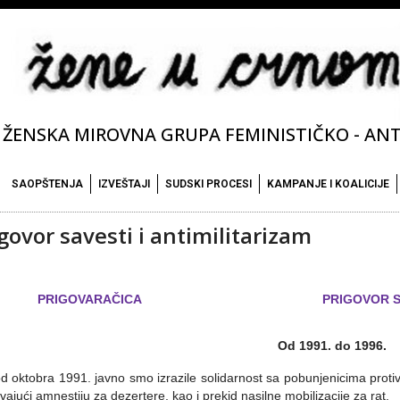
ŽENSKA MIROVNA GRUPA FEMINISTIČKO - ANTI
SAOPŠTENJA
IZVEŠTAJI
SUDSKI PROCESI
KAMPANJE I KOALICIJE
govor savesti i antimilitarizam
PRIGOVARAČICA
PRIGOVOR S
Od 1991. do 1996.
d oktobra 1991. javno smo izrazile solidarnost sa pobunjenicima protiv
vajući amnestiju za dezertere, kao i prekid nasilne mobilizacije za rat.