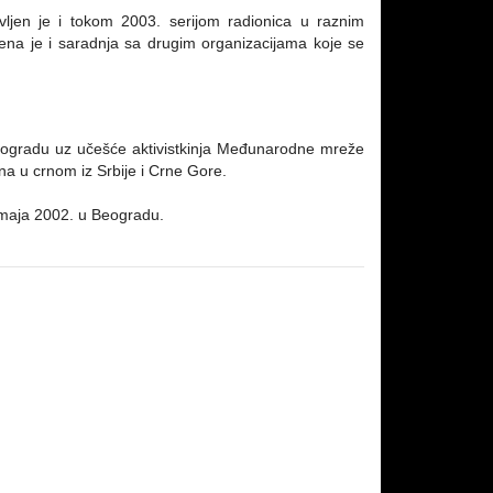
stavljen je i tokom 2003. serijom radionica u raznim
na je i saradnja sa drugim organizacijama koje se
Beogradu uz učešće aktivistkinja Međunarodne mreže
na u crnom iz Srbije i Crne Gore.
 maja 2002. u Beogradu.