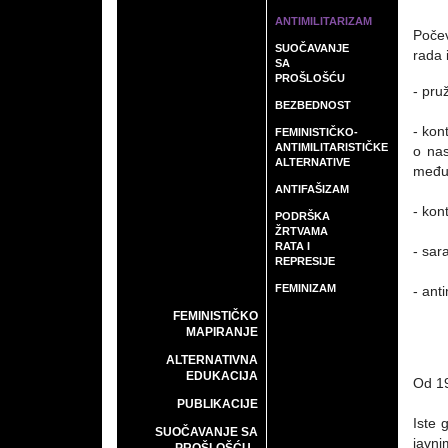
ANTIMILITARIZAM
Počev
SUOČAVANJE
rada 
SA
PROŠLOŠĆU
- pru
BEZBEDNOST
- kon
FEMINISTIČKO-
ANTIMILITARISTIČKE
o nas
ALTERNATIVE
međun
ANTIFAŠIZAM
- kon
PODRŠKA
ŽRTVAMA
RATA I
- sar
REPRESIJE
FEMINIZAM
- anti
FEMINISTIČKO
MAPIRANJE
ALTERNATIVNA
EDUKACIJA
Od 19
PUBLIKACIJE
Iste 
SUOČAVANJE SA
javni