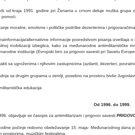
ši od kraja 1991. godine pri Ženama u crnom deluje muška grupa za
i pomoći:
žanje moralne, emotivne i političke podrške dezerterima i prigovaračima
trainformacija/alternativne informacije posredstvom pisanja izveštaja o 
ilnoj mobilizaciji izbeglica, kako za međunarodne antimilitarističke 
arodne institucije (Evropski biro za prigovor savesti pri Savetu Evrope,
takti sa ugroženima i njihovim zastupnicima (azilanti, dezerteri, povratni
adnja sa drugim grupama u zemlji, posebno na prostoru bivše Jugoslavije 
militaristička edukacija.
Od 1996. do 1999.
96. objavljuje se časopis za antimilitarizam i prigovor savesti
PRIGOV
godine počinje redovno obeležavanje 15. maja- Međunarodnog dana pri
m prostorima, muzičkim festivalima.