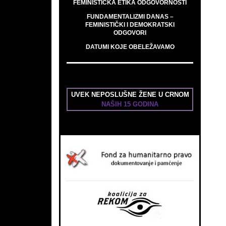
FEMINISTIČKA ETIKA ODGOVORNOSTI
FUNDAMENTALIZMI DANAS –
FEMINISTIČKI I DEMOKRATSKI
ODGOVORI
DATUMI KOJE OBELEŽAVAMO
UVEK NEPOSLUŠNE ŽENE U CRNOM
NAŠIH 15 GODINA