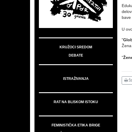
Eduka
delov
bave
U ovo
"
Glob
Žena 
KRUŽOCI SREDOM
DEBATE
"
Žene
ISTRAŽIVANJA
Š
RAT NA BLISKOM ISTOKU
FEMINISTIČKA ETIKA BRIGE