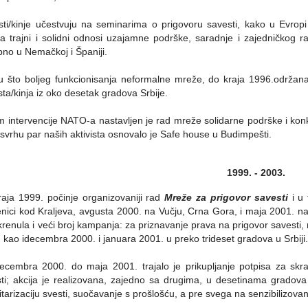
isti/kinje učestvuju na seminarima o prigovoru savesti, kako u Evro
 trajni i solidni odnosi uzajamne podrške, saradnje i zajedničkog ra
no u Nemačkoj i Španiji.
ju što boljeg funkcionisanja neformalne mreže, do kraja 1996.održan
ista/kinja iz oko desetak gradova Srbije.
 intervencije NATO-a nastavljen je rad mreže solidarne podrške i konkr
u svrhu par naših aktivista osnovalo je Safe house u Budimpešti.
1999. - 2003.
aja 1999. počinje organizovaniji rad
Mreže za prigovor savesti
i u 
nici kod Kraljeva, avgusta 2000. na Vučju, Crna Gora, i maja 2001. n
krenula i veći broj kampanja: za priznavanje prava na prigovor savesti
 kao idecembra 2000. i januara 2001. u preko trideset gradova u Srbiji
cembra 2000. do maja 2001. trajalo je prikupljanje potpisa za skra
ti; akcija je realizovana, zajedno sa drugima, u desetinama gradova u
itarizaciju svesti, suočavanje s prošlošću, a pre svega na senzibilizovan