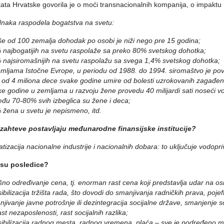
kata Hrvatske govorila je o moći transnacionalnih kompanija, o impaktu 
naka raspodela bogatstva na svetu:
iše od 100 zemalja dohodak po osobi je niži nego pre 15 godina;
 najbogatijih na svetu raspolaže sa preko 80% svetskog dohotka;
 najsiromašnijih na svetu raspolažu sa svega 1,4% svetskog dohotka;
emljama Istočne Evrope, u periodu od 1988. do 1994. siromaštvo je p
e od 4 miliona dece svake godine umire od bolesti uzrokovanih zagađ
ke godine u zemljama u razvoju žene provedu 40 milijardi sati noseći v
eđu 70-80% svih izbeglica su žene i deca;
 žena u svetu je nepismeno, itd.
 zahteve postavljaju međunarodne finansijske institucije?
atizacija nacionalne industrije i nacionalnih dobara: to uključuje vodopri
 su posledice?
šno određivanje cena, tj. enorman rast cena koji predstavlja udar na o
sibilizacija tržišta rada, što dovodi do smanjivanja radničkih prava, pojeft
jivanje javne potrošnje ili dezintegracija socijalne države, smanjenje soc
st nezaposlenosti, rast socijalnih razlika;
sibilizacija radnog mesta, radnog vremena, plaća – sve je podređeno mak