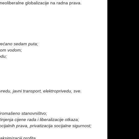
neoliberalne globalizacije na radna prava.
ovećano sedam puta;
enom vodom;
odu;
vredu, javni transport, elektroprivedu, sve.
siromašeno stanovništvo;
injenja cijene rada i liberalizacije otkaza;
ijalnih prava, privatizacija socijalne sigurnost;
simizaciji profita.