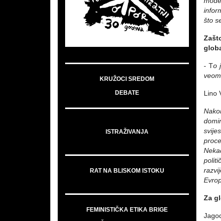
model
infor
što s
Zašt
globa
-
T
o 
veoma
KRUŽOCI SREDOM
DEBATE
Lino 
Nakon
domin
svije
ISTRAŽIVANJA
proce
Nekad
polit
razvi
RAT NA BLISKOM ISTOKU
Evrop
Za gl
FEMINISTIČKA ETIKA BRIGE
Jagod