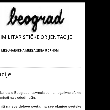
MILITARISTIČKE ORIJENTACIJE
MEĐUNARODNA MREŽA ŽENA U CRNOM
cije
fakulteta u Beogradu, osvrnula se na negativne efekte
mirati na sledeći način:
iti na sve delove sveta, na sve članice svetske