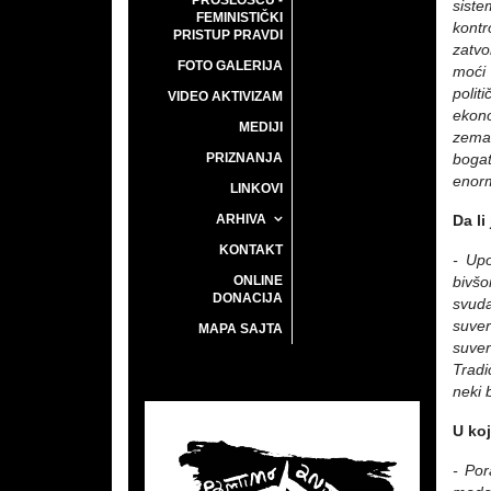
PROŠLOŠĆU -
siste
FEMINISTIČKI
kontr
PRISTUP PRAVDI
zatvo
FOTO GALERIJA
moći
polit
VIDEO AKTIVIZAM
ekono
MEDIJI
zemal
PRIZNANJA
bogat
enorm
LINKOVI
ARHIVA
Da li
KONTAKT
- Upo
ONLINE
bivšo
DONACIJA
svuda
suver
MAPA SAJTA
suver
Tradi
neki 
U koj
- Por