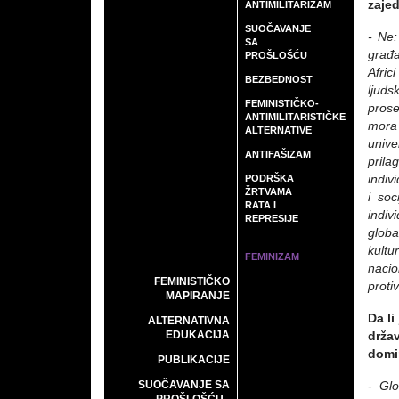
zajed
ANTIMILITARIZAM
SUOČAVANJE
- Ne:
SA
građa
PROŠLOŠĆU
Afric
BEZBEDNOST
ljuds
FEMINISTIČKO-
prose
ANTIMILITARISTIČKE
mora 
ALTERNATIVE
unive
ANTIFAŠIZAM
prila
PODRŠKA
indiv
ŽRTVAMA
i soc
RATA I
indiv
REPRESIJE
globa
kultu
FEMINIZAM
nacio
FEMINISTIČKO
proti
MAPIRANJE
Da li
ALTERNATIVNA
EDUKACIJA
drža
domi
PUBLIKACIJE
SUOČAVANJE SA
-
Glo