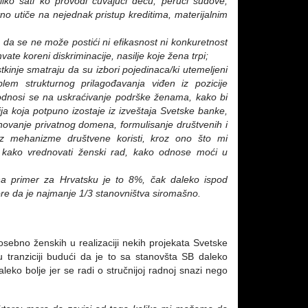
ko sati ko provodi čuvajući decu, perući sudove,
tno utiče na nejednak pristup kreditima, materijalnim
u da se ne može postići ni efikasnost ni konkuretnost
ate koreni diskriminacije, nasilje koje žena trpi;
kinje smatraju da su izbori pojedinaca/ki utemeljeni
blem strukturnog prilagođavanja viđen iz pozicije
 odnosi se na uskraćivanje podrške ženama, kako bi
ja koja potpuno izostaje iz izveštaja Svetske banke,
ednovanje privatnog domena, formulisanje društvenih i
 mehanizme društvene koristi, kroz ono što mi
e: kako vrednovati ženski rad, kako odnose moći u
na primer za Hrvatsku je to 8%, čak daleko ispod
re da je najmanje 1/3 stanovništva siromašno.
posebno ženskih u realizaciji nekih projekata Svetske
tranziciji budući da je to sa stanovšta SB daleko
aleko bolje jer se radi o stručnijoj radnoj snazi nego