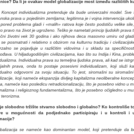
nice? Da li je ovakav model globalizacije most između različitih k
 Koncept individualizma pretenduje da bude univerzalni model. Sve 
nska prava u pojedinim zemljama; legitimna je i vojna intervencija ukoli
i pored problema gladi i «malih» ratova koje često podstiču velike si
ko pravo na život je ugroženo. Teško je nametati princip ljudskih prav
čni životni vek 30 godina i ako njihova deca masovno umiru od gladi
se posmatrati i relativno s
obzirom na kulturnu tradiciju i civilizacijs
rzalno se pojavljuje u različitim vidovima i u skladu sa specifičnos
gođava.
U hiljadugodišnjim civilizacijama, kao što su Indija i Kina, prob
idualizma. Individualna prava su temeljna ljudska prava, ali kad se istr
ijalnih prava, onda to postaje posesivni individualizam, koji služi
idualno odgovorni za svoju situaciju. To jest, siromašni su siromašni 
lizacije, koji nameće ekspanzija divljeg kapitalizma neoliberalne koncep
ra, nameće kao posledicu retradicionalizaciju, što je posebno vidno u
nalizma i religioznog fundamentalizma, što je posebno očigledno u m
v terorizma.
 je slobodno tržište stvarno slobodno i globalno? Ko kontroliše to
ve u mogućnosti da podjednako participiraju i u kontroli i u
nacije?
balizacija se nameće kao dominantan model, koji pretenduje da bu