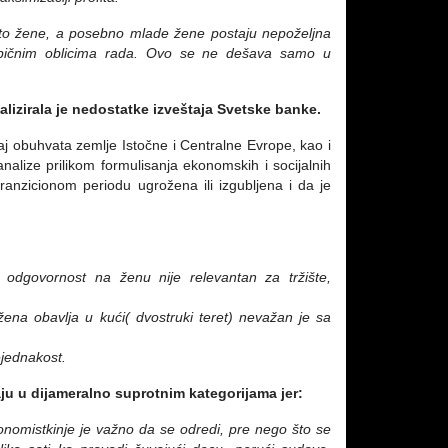
to žene, a posebno mlade žene postaju nepoželjna
atipičnim oblicima rada. Ovo se ne dešava samo u
nalizirala je nedostatke izveštaja Svetske banke.
taj obuhvata zemlje Istočne i Centralne Evrope, kao i
alize prilikom formulisanja ekonomskih i socijalnih
ranzicionom periodu ugrožena ili izgubljena i da je
 odgovornost na ženu nije relevantan za tržište,
 žena obavlja u kući( dvostruki teret) nevažan je sa
ejednakost.
ju u dijameralno suprotnim kategorijama jer:
nomistkinje je važno da se odredi, pre nego što se