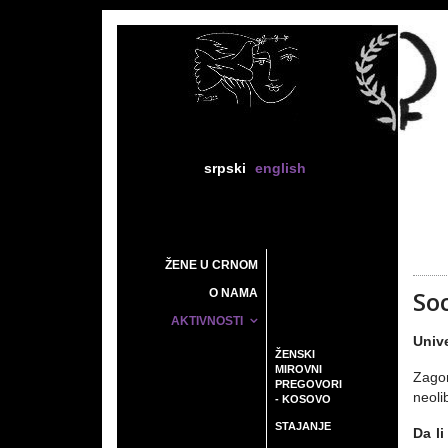
srpski
english
ŽENE U CRNOM
So
O NAMA
AKTIVNOSTI
Unive
ŽENSKI
MIROVNI
Zagor
PREGOVORI
neoli
- KOSOVO
STAJANJE
Da l