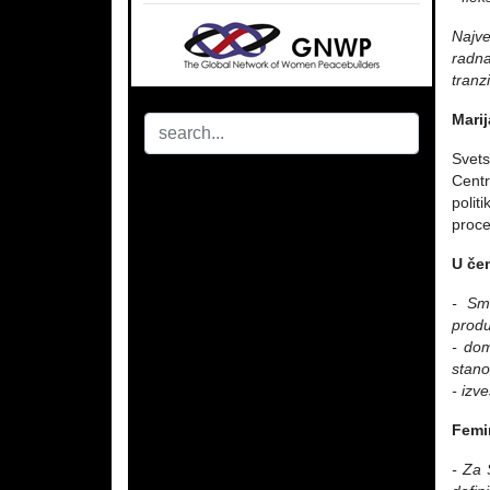
Najve
radn
tranz
Marij
Svets
Centr
polit
proce
U če
- Sm
produ
- dom
stano
- izv
Femin
-
Za 