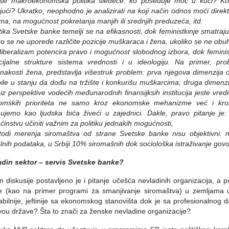
iše makroekonomska politika sledeće: ko poseduje moć u kući? Koli
jući? Ukratko, neophodno je analizirati na koji način odnos moći direk
ma, na mogućnost pokretanja manjih ili srednjih preduzeća, itd.
tika Svetske banke temelji se na efikasnosti, dok feministkinje smatraj
ko se ne uporede različite pozicije muškaraca i žena, ukoliko se ne obuhv
liberalizam potencira pravo i mogućnost slobodnog izbora, dok feminist
ijalne strukture sistema vrednosti i u ideologiju. Na primer, pro
nakosti žena, predstavlja višestruk problem: prva njegova dimenzija
ile u stanju da dođu na tržište i konkurišu muškarcima; druga dimenzi
 iz perspektive vodećih međunarodnih finansijksih institucija jeste vr
omskih prioriteta ne samo kroz ekonomske mehanizme već i kroz
ujemo kao ljudska bića živeći u zajednici. Dakle, pravo pitanje j
instvu učiniti važnim za politiku jednakih mogućnosti,
odi merenja siromaštva od strane Svetske banke nisu objektivni: 
jelnih podataka, u Srbiji 10% siromašnih dok sociološka istraživanje
govo
adin sektor – servis Svetske banke?
 diskusije postavljeno je i pitanje učešća nevladinih organizacija, a 
 (kao na primer programi za smanjivanje siromaštva) u zemljama u 
tabilnije, jeftinije sa ekonomskog stanovišta dok je sa profesionalnog d
vou države? Šta to znači za ženske nevladine organizacije?