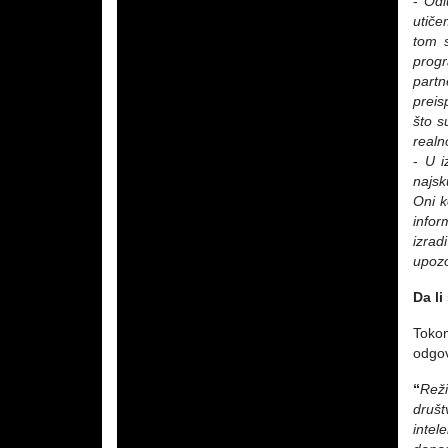
-
Odl
utiče
tom s
progr
partn
preis
što s
realn
-
U i
najsk
Oni k
infor
izrad
upoz
Da li
Tokom
odgov
“
Rež
društ
intel