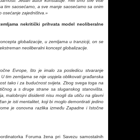
idarnosti. Jedan autor konstatuje: »Mi smo sve više
i sa tim saosećamo, a sve manje saosećamo sa onim
o osećanje zajedništva.»
zemljama nekritički prihvata model neoliberalne
ncepta globalizacije, u zemljama u tranziciji, on se
u ekstreman neoliberalni koncept globalizacije.
točne Evrope, što je imalo za posledicu stvaranje
. U tim zemljama se nije uspjela oblikovati građanska
ćnost tako i za budućnost svijeta. Zbog svega toga na
ičnog a s druge strane sa sluganskog stanovišta.
a, malobrojni disidenti nisu mogli da utiču na glavni
žan je isti mentalitet, koji bi moglo demontirati jedino
 U tome je osnovna razlika između Zapadne i Istočne
, koordinatorka Foruma žena pri Savezu samostalnih