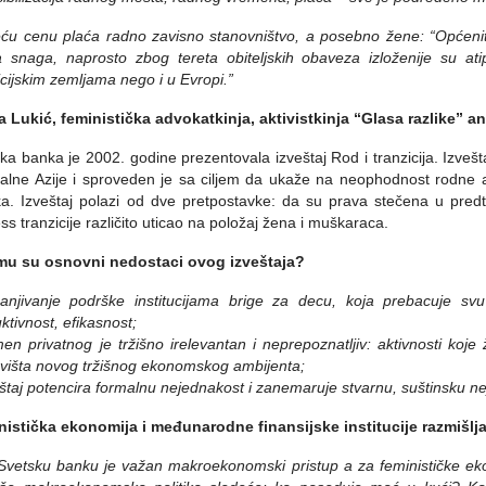
ću cenu plaća radno zavisno stanovništvo, a posebno žene: “Općeni
a snaga, naprosto zbog tereta obiteljskih obaveza izloženije su 
icijskim zemljama nego i u Evropi.”
a Lukić, feministička advokatkinja, aktivistkinja “Glasa razlike” a
ka banka je 2002. godine prezentovala izveštaj Rod i tranzicija. Izveš
alne Azije i sproveden je sa ciljem da ukaže na neophodnost rodne an
ika. Izveštaj polazi od dve pretpostavke: da su prava stečena u predt
ss tranzicije različito uticao na položaj žena i muškaraca.
mu su osnovni nedostaci ovog izveštaja?
anjivanje podrške institucijama brige za decu, koja prebacuje svu
ktivnost, efikasnost;
en privatnog je tržišno irelevantan i neprepoznatljiv: aktivnosti koje
višta novog tržišnog ekonomskog ambijenta;
eštaj potencira formalnu nejednakost i zanemaruje stvarnu, suštinsku n
istička ekonomija i međunarodne finansijske institucije razmišlja
Svetsku banku je važan makroekonomski pristup a za feminističke eko