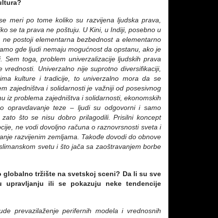
ultura?
se meri po tome koliko su razvijena ljudska prava,
ko se ta prava ne poštuju. U Kini, u Indiji, posebno u
le, ne postoji elementarna bezbednost a elementarno
a tamo gde ljudi nemaju mogućnost da opstanu, ako je
. Sem toga, problem univerzalizacije
ljudskih prava
ke vrednosti. Univerzalno nije suprotno diversifikaciji,
tima kulture i tradicije, to univerzalno mora da se
lem zajedništva i solidarnosti je važniji od posesivnog
gnu iz problema zajedništva i solidarnosti, ekonomskih
 kao opravdavanje teze – ljudi su odgovorni i samo
zato što se nisu dobro prilagodili. Prisilni koncept
cije,
ne vodi dovoljno računa o raznovrsnosti sveta i
 manje razvijenim zemljama. Takođe dovodi do obnove
uslimanskom svetu i što jača sa zaoštravanjem borbe
 globalno tržište na svetskoj sceni? Da li su sve
 upravljanju ili se pokazuju neke tendencije
de prevazilaženje perifernih modela i vrednosnih