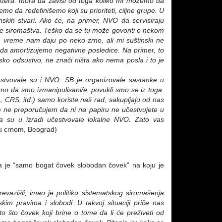
ktera: mora da zavisi od toga koliko mi možemo da
o da redefinišemo koji su prioriteti, ciljne grupe. U
nskih stvari. Ako će, na primer, NVO da servisiraju
e siromaštva. Teško da se tu može govoriti o nekom
 vreme nam daju po neko zrno, ali mi suštinski ne
a amortizujemo negativne posledice. Na primer, to
jsko odsustvo, ne znači ništa ako nema posla i
to je
čestvovale su i NVO. SB je organizovale sastanke u
smo da smo izmanipulisani/e, povukli smo se iz toga.
 CRS, itd.) samo koriste naš rad, sakupljaju od nas
am ne preporučujem da ni na papiru ne učestvujete u
da su u izradi učestvovale lokalne NVO. Zato vas
u crnom, Beograd)
da je “samo bogat čovek slobodan čovek” na koju je
azišli, imao je politiku sistematskog siromašenja
skim pravima i slobodi. U takvoj situaciji priče nas
o što čovek koji brine o tome da li će preživeti od