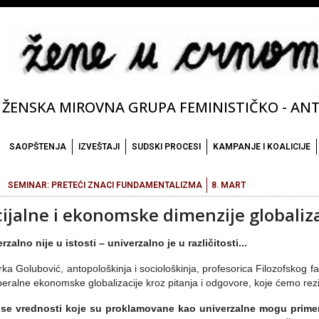
ŽENSKA MIROVNA GRUPA FEMINISTIČKO - ANTI
SAOPŠTENJA
IZVEŠTAJI
SUDSKI PROCESI
KAMPANJE I KOALICIJE
SEMINAR: PRETEĆI ZNACI FUNDAMENTALIZMA
8. MART
cijalne i ekonomske dimenzije globaliza
rzalno nije u istosti – univerzalno je u različitosti...
ka Golubović, antopološkinja i sociološkinja, profesorica Filozofskog 
beralne ekonomske globalizacije kroz pitanja i odgovore, koje ćemo rezi
i se vrednosti koje su proklamovane kao univerzalne mogu primen