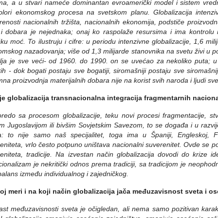
ma, a u stvari nameće dominantan evroamerički model i sistem vredn
olori ekonomskog procesa na svetskom planu. Globalizacija intenziv
renosti nacionalnih tržišta, nacionalnih ekonomija, podstiče proizvodn
 i dobara je nejednaka; onaj ko raspolaže resursima i ima kontro
ičku moć. To ilustruju i cifre: u periodu intenzivne globalizacije, 1,6 mil
mskog nazadovanja; više od 1,3 milijarde stanovnika na svetu živi u pot
ja je sve veći- od 1960. do 1990. on se uvećao za nekoliko puta; u
ih - dok bogati postaju sve bogatiji, siromašniji postaju sve siromašnij
na proizvodnja materijalnih dobara nije na korist svih naroda i ljudi 
 je globalizacija transnacionalna integracija fragmentarnih nacion
redo sa procesom globalizacije, teku novi procesi fragmentacije, st
m Jugoslavijom ili bivšim Sovjetskim Savezom, to se događa i u razv
: to nije samo naš specijalitet, toga ima u Španiji, Engleskoj, F
eniteta, vrlo često potpuno uništava nacionalni suverenitet. Ovde se p
eniteta, tradicije. Na izvestan način globalizacija dovodi do krize ide
cionalizam je nekritički odnos prema tradiciji, sa tradicijom je neophod
balans između individualnog i zajedničkog.
oj meri i na koji način globalizacija jača međuzavisnost sveta i o
ast međuzavisnosti sveta je očigledan, ali nema samo pozitivan kara