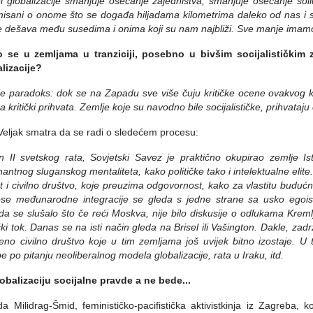
 globalizacije smanjuje osećanje zajedništva, smanjuje osećanje sol
misani o onome što se događa hiljadama kilometrima daleko od nas 
e dešava među susedima i onima koji su nam najbliži. Sve manje imam
o se u zemljama u tranziciji, posebno u bivšim socijalističkim 
lizacije?
je paradoks: dok se na Zapadu sve više čuju kritičke ocene ovakvog ko
 kritički prihvata. Zemlje koje su navodno bile socijalističke, prihvataj
Veljak smatra da se radi o sledećem procesu:
 II svetskog rata, Sovjetski Savez je praktično okupirao zemlje Is
antnog sluganskog mentaliteta, kako političke tako i intelektualne elite
st i civilno društvo, koje preuzima odgovornost, kako za vlastitu budu
se međunarodne integracije se gleda s jedne strane sa usko egoist
a se slušalo što če reći Moskva, nije bilo diskusije o odlukama Kremlj
ički tok. Danas se na isti način gleda na Brisel ili Vašington. Dakle, zadr
jeno civilno društvo koje u tim zemljama još uvijek bitno izostaje.
e po pitanju neoliberalnog modela globalizacije, rata u Iraku, itd.
obalizaciju socijalne pravde a ne bede...
a Milidrag-Šmid, feminističko-pacifistička aktivistkinja iz Zagreba