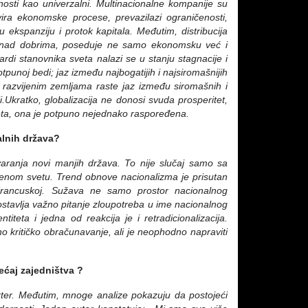
osti kao univerzalni. Multinacionalne kompanije su
ira ekonomske procese, prevazilazi ograničenosti,
u ekspanziju i protok kapitala. Međutim, distribucija
lu nad dobrima, poseduje ne samo ekonomsku već i
ijardi stanovnika sveta nalazi se u stanju stagnacije i
punoj bedi; jaz između najbogatijih i najsiromašnijih
 razvijenim zemljama raste jaz između siromašnih i
i.Ukratko, globalizacija ne donosi svuda prosperitet,
sveta, ona je potpuno nejednako raspoređena.
alnih država?
varanja novi manjih država. To nije slučaj samo sa
ijenom svetu. Trend obnove nacionalizma je prisutan
rancuskoj.
Sužava ne samo prostor nacionalnog
ostavlja važno pitanje zloupotreba u ime nacionalnog
ntiteta
i jedna od reakcija je i retradicionalizacija.
no kritičko obračunavanje, ali je neophodno napraviti
sećaj zajedništva ?
kter. Međutim, mnoge analize pokazuju da postojeći