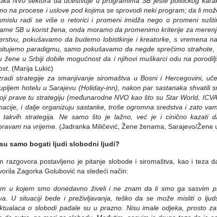
uka NV0 sektora da učestvuje u programima SB jeste političkog kara
mo na procese i uslove pod kojima se sprovodi neki program; da li možem
mislu radi se više o retorici i promeni imidža nego o promeni sušti
ame SB u korist žena, onda moramo da promenimo kriterije za merenj
erstvu, pokušavamo da budemo lobistkinje i kreatorke, s vremena na
pitujemo paradigmu, samo pokušavamo da negde sprečimo strahote, d
u žene u Srbiji dobile mogućnost da i njihovi muškarci odu na porodil
ost.
(Marija Lukić)
zradi strategije za smanjivanje siromaštva u Bosni i Hercegovini, u
upljem hotelu u Sarajevu (Holiday-inn), nakon par sastanaka shvatili 
oji prave tu strategiju (međunarodne NVO kao što su Star World, ICVA,
macije, i dalje organizuju sastanke, troše ogromna sredstva i zato v
i takvih strategija. Ne samo što je lažno, već je i
cinično kazati 
oravam na
vrijeme.
(Jadranka Miličević, Žene ženama, Sarajevo/Žene 
 su samo bogati ljudi slobodni ljudi?
 razgovora postavljeno je pitanje slobode i siromaštva, kao i teza 
orila Zagorka Golubović na sledeći način:
im u
kojem smo donedavno živeli i ne znam da li smo ga sasvim prev
va. U situaciji bede i preživljavanja, teško da se može misliti o ljud
ektualaca o slobodi padale su u prazno. Nisu imale odjeka, prosto zat