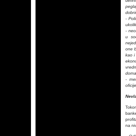
defin
pegla
dobri
-
Poli
ukoli
-
neo
u soc
nejed
one b
kao i
ekon
vredn
domać
-
met
ofici
Nevl
Tokom
banke
profi
na ni