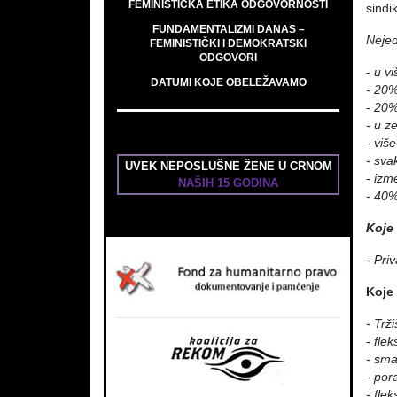
FEMINISTIČKA ETIKA ODGOVORNOSTI
sindi
FUNDAMENTALIZMI DANAS –
Nejed
FEMINISTIČKI I DEMOKRATSKI
ODGOVORI
-
u v
DATUMI KOJE OBELEŽAVAMO
-
20%
-
20%
-
u z
-
viš
-
sva
UVEK NEPOSLUŠNE ŽENE U CRNOM
-
izm
NAŠIH 15 GODINA
-
40%
Koje
-
Priv
Koje
-
Trži
-
flek
-
sman
-
pora
-
flek