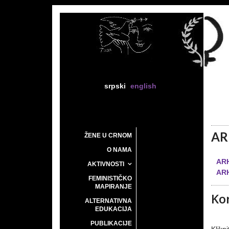
srpski
english
AR
ŽENE U CRNOM
O NAMA
ARH
AKTIVNOSTI
ARH
FEMINISTIČKO
MAPIRANJE
Ko
ALTERNATIVNA
EDUKACIJA
PUBLIKACIJE