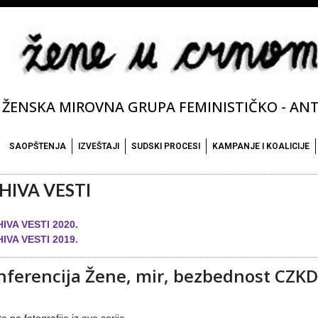
ŽENSKA MIROVNA GRUPA FEMINISTIČKO - ANTI
SAOPŠTENJA
IZVEŠTAJI
SUDSKI PROCESI
KAMPANJE I KOALICIJE
HIVA VESTI
IVA VESTI 2020.
IVA VESTI 2019.
nferencija Žene, mir, bezbednost CZKD