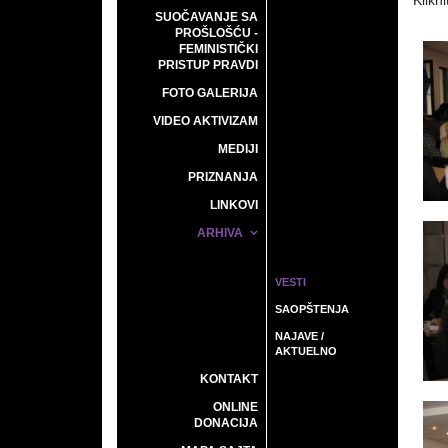
Klikni
SUOČAVANJE SA
PROŠLOŠĆU -
FEMINISTIČKI
PRISTUP PRAVDI
FOTO GALERIJA
VIDEO AKTIVIZAM
MEDIJI
PRIZNANJA
LINKOVI
ARHIVA
VESTI
SAOPŠTENJA
NAJAVE /
AKTUELNO
KONTAKT
ONLINE
DONACIJA