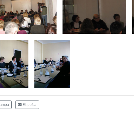
tampa
El. pošta