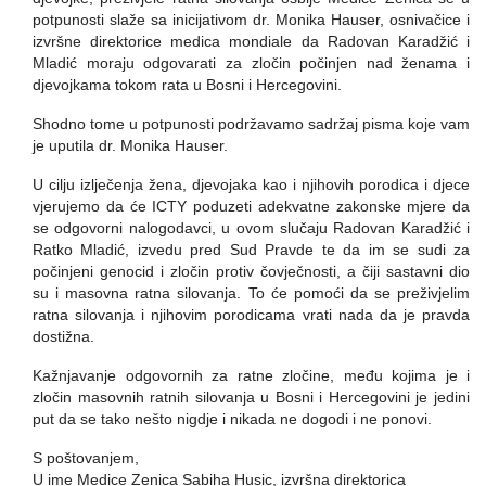
potpunosti slaže sa inicijativom dr. Monika Hauser, osnivačice i
izvršne direktorice medica mondiale da Radovan Karadžić i
Mladić moraju odgovarati za zločin počinjen nad ženama i
djevojkama tokom rata u Bosni i Hercegovini.
Shodno tome u potpunosti podržavamo sadržaj pisma koje vam
je uputila dr. Monika Hauser.
U cilju izlječenja žena, djevojaka kao i njihovih porodica i djece
vjerujemo da će ICTY poduzeti adekvatne zakonske mjere da
se odgovorni nalogodavci, u ovom slučaju Radovan Karadžić i
Ratko Mladić, izvedu pred Sud Pravde te da im se sudi za
počinjeni genocid i zločin protiv čovječnosti, a čiji sastavni dio
su i masovna ratna silovanja. To će pomoći da se preživjelim
ratna silovanja i njihovim porodicama vrati nada da je pravda
dostižna.
Kažnjavanje odgovornih za ratne zločine, među kojima je i
zločin masovnih ratnih silovanja u Bosni i Hercegovini je jedini
put da se tako nešto nigdje i nikada ne dogodi i ne ponovi.
S poštovanjem,
U ime Medice Zenica Sabiha Husic, izvršna direktorica