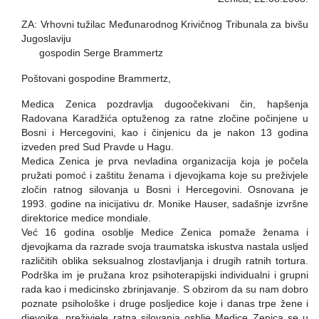
ZA: Vrhovni tužilac Međunarodnog Krivičnog Tribunala za bivšu
Jugoslaviju
gospodin Serge Brammertz
Poštovani gospodine Brammertz,
Medica Zenica pozdravlja dugoočekivani čin, hapšenja
Radovana Karadžića optuženog za ratne zločine počinjene u
Bosni i Hercegovini, kao i činjenicu da je nakon 13 godina
izveden pred Sud Pravde u Hagu.
Medica Zenica je prva nevladina organizacija koja je počela
pružati pomoć i zaštitu ženama i djevojkama koje su preživjele
zločin ratnog silovanja u Bosni i Hercegovini. Osnovana je
1993. godine na inicijativu dr. Monike Hauser, sadašnje izvršne
direktorice medice mondiale.
Već 16 godina osoblje Medice Zenica pomaže ženama i
djevojkama da razrade svoja traumatska iskustva nastala usljed
različitih oblika seksualnog zlostavljanja i drugih ratnih tortura.
Podrška im je pružana kroz psihoterapijski individualni i grupni
rada kao i medicinsko zbrinjavanje. S obzirom da su nam dobro
poznate psihološke i druge posljedice koje i danas trpe žene i
djevojke, preživjele ratna silovanja osblje Medice Zenica se u