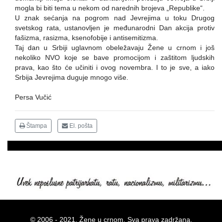
mogla bi biti tema u nekom od narednih brojeva „Republike“.
U znak sećanja na pogrom nad Jevrejima u toku Drugog
svetskog rata, ustanovljen je međunarodni Dan akcija protiv
fašizma, rasizma, ksenofobije i antisemitizma.
Taj dan u Srbiji uglavnom obeležavaju Žene u crnom i još
nekoliko NVO koje se bave promocijom i zaštitom ljudskih
prava, kao što će učiniti i ovog novembra. I to je sve, a iako
Srbija Jevrejima duguje mnogo više.
Persa Vučić
Štampa
El. pošta
© 2006 - 2021. Žene u crnom. Sva prava zadržana.