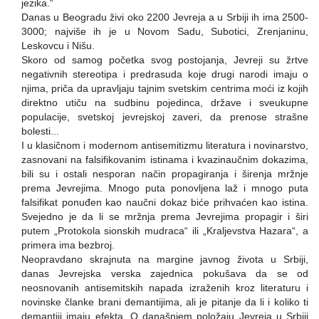
jezika.“
Danas u Beogradu živi oko 2200 Jevreja a u Srbiji ih ima 2500-
3000; najviše ih je u Novom Sadu, Subotici, Zrenjaninu,
Leskovcu i Nišu.
Skoro od samog početka svog postojanja, Jevreji su žrtve
negativnih stereotipa i predrasuda koje drugi narodi imaju o
njima, priča da upravljaju tajnim svetskim centrima moći iz kojih
direktno utiču na sudbinu pojedinca, države i sveukupne
populacije, svetskoj jevrejskoj zaveri, da prenose strašne
bolesti...
I u klasičnom i modernom antisemitizmu literatura i novinarstvo,
zasnovani na falsifikovanim istinama i kvazinaučnim dokazima,
bili su i ostali nesporan način propagiranja i širenja mržnje
prema Jevrejima. Mnogo puta ponovljena laž i mnogo puta
falsifikat ponuđen kao naučni dokaz biće prihvaćen kao istina.
Svejedno je da li se mržnja prema Jevrejima propagir i širi
putem „Protokola sionskih mudraca“ ili „Kraljevstva Hazara“, a
primera ima bezbroj.
Neopravdano skrajnuta na margine javnog života u Srbiji,
danas Jevrejska verska zajednica pokušava da se od
neosnovanih antisemitskih napada izraženih kroz literaturu i
novinske članke brani demantijima, ali je pitanje da li i koliko ti
demantiji imaju efekta. O današnjem položaju Jevreja u Srbiji