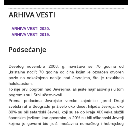
ARHIVA VESTI
ARHIVA VESTI 2020.
ARHIVA VESTI 2019.
Podsećanje
Devetog novembra 2008. g. navršava se 70 godina od
„kristalne noći“; 70 godina od čina kojim je označen otvoren
poziv na nekažnjeno nasilje nad Jevrejima, što je rezultiralo
holokaustom.
To nije prvi pogrom nad Jevrejima, ali jeste najmasovniji i u tom
pogromu su i Srbi učestvovali.
Prema podacima Jevrejske verske zajednice „pred Drugi
svetski rat u Beogradu je živelo oko deset hiljada Jevreja; oko
80% su bili sefardski Jevreji, koji su se do kraja XIX veka služili
španskim jezikom kao govornim, a 20% su bili aškenaski Jevreji
kojima je govorni bio jidiš, mešavina nemačkog i hebrejskog