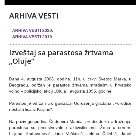
ARHIVA VESTI
ARHIVA VESTI 2020.
ARHIVA VESTI 2019.
Izveštaj sa parastosa žrtvama
„Oluje“
Dana 4. avgusta 2008. godine, 11h, u crkvi Svetog Marka, u
Beogradu, održan je parastos žrtvama stradalim u hrvatsko
vojno – policijskoj akciji „Oluja“, avgusta 1995. godine.
Parastos je održan u organizaciji Udruženja građana „Porodice
nestalih lica iz Krajine“.
Na poziv gospodina Čedomira Marića, predsednika Udruženja,
parastosu su prisustvovale i aktivistkinje/sti Žena u crnom:
Ljiljana Radovanović, Lina Vušković, Jelena Čelebić, Janet