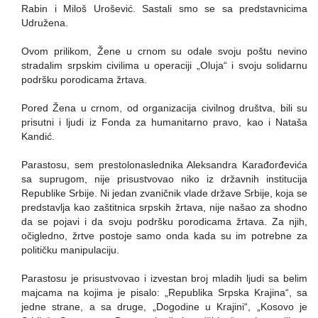
Rabin i Miloš Urošević. Sastali smo se sa predstavnicima
Udružena.
Ovom prilikom, Žene u crnom su odale svoju poštu nevino
stradalim srpskim civilima u operaciji „Oluja“ i svoju solidarnu
podršku porodicama žrtava.
Pored Žena u crnom, od organizacija civilnog društva, bili su
prisutni i ljudi iz Fonda za humanitarno pravo, kao i Nataša
Kandić.
Parastosu, sem prestolonaslednika Aleksandra Karađorđevića
sa suprugom, nije prisustvovao niko iz državnih institucija
Republike Srbije. Ni jedan zvaničnik vlade države Srbije, koja se
predstavlja kao zaštitnica srpskih žrtava, nije našao za shodno
da se pojavi i da svoju podršku porodicama žrtava. Za njih,
očigledno, žrtve postoje samo onda kada su im potrebne za
političku manipulaciju.
Parastosu je prisustvovao i izvestan broj mladih ljudi sa belim
majcama na kojima je pisalo: „Republika Srpska Krajina“, sa
jedne strane, a sa druge, „Dogodine u Krajini“, „Kosovo je