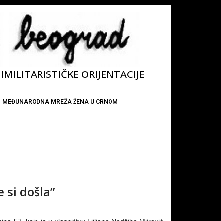
MILITARISTIČKE ORIJENTACIJE
MEĐUNARODNA MREŽA ŽENA U CRNOM
 si došla”