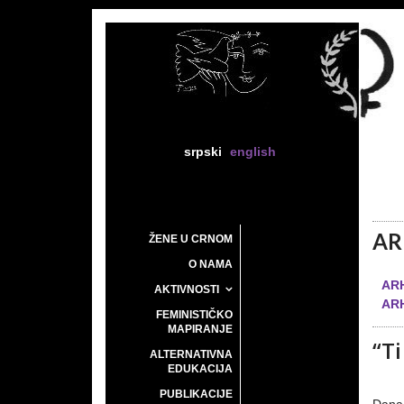
srpski
english
AR
ŽENE U CRNOM
O NAMA
ARH
AKTIVNOSTI
ARH
FEMINISTIČKO
MAPIRANJE
“Ti
ALTERNATIVNA
EDUKACIJA
PUBLIKACIJE