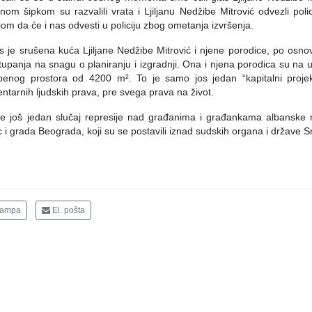
nom šipkom su razvalili vrata i Ljiljanu Nedžibe Mitrović odvezli poli
jom da će i nas odvesti u policiju zbog ometanja izvršenja.
 je srušena kuća Ljiljane Nedžibe Mitrović i njene porodice, po osn
tupanja na snagu o planiranju i izgradnji. Ona i njena porodica su na ul
enog prostora od 4200 m². To je samo jos jedan “kapitalni projekat
ntarnih ljudskih prava, pre svega prava na život.
e još jedan slučaj represije nad građanima i građankama albanske n
 i grada Beograda, koji su se postavili iznad sudskih organa i države Sr
tampa
El. pošta