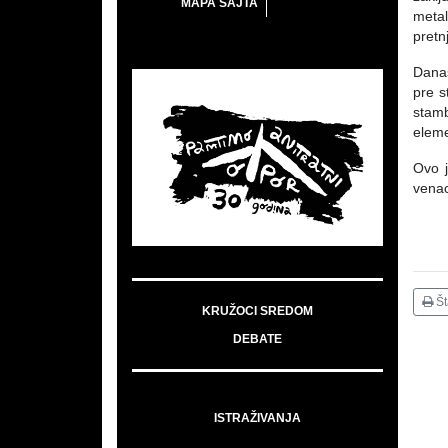
MAPA SAJTA
metal
pretn
Danas
pre s
stamb
eleme
Ovo j
venac
Š
KRUŽOCI SREDOM
DEBATE
ISTRAŽIVANJA