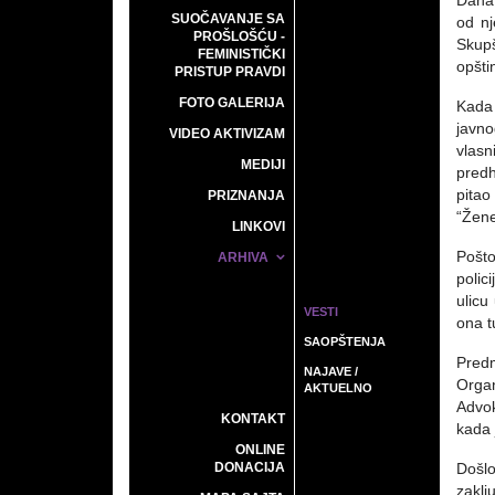
Dana 
SUOČAVANJE SA
od nj
PROŠLOŠĆU -
Skupš
FEMINISTIČKI
opšti
PRISTUP PRAVDI
FOTO GALERIJA
Kada 
javno
VIDEO AKTIVIZAM
vlasn
MEDIJI
predh
pitao
PRIZNANJA
“Žene
LINKOVI
Pošto
ARHIVA
polic
ulicu
VESTI
ona t
SAOPŠTENJA
Predm
NAJAVE /
Organ
AKTUELNO
Advok
KONTAKT
kada 
ONLINE
DONACIJA
Došlo
zaklj