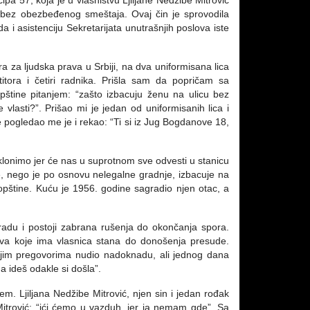
pa 57, koja je u vlasništvu Ljiljane Nedžibe Mitrović
 bez obezbeđenog smeštaja. Ovaj čin je sprovodila
i asistenciju Sekretarijata unutrašnjih poslova iste
 za ljudska prava u Srbiji, na dva uniformisana lica
itora i četiri radnika. Prišla sam da popričam sa
štine pitanjem: “zašto izbacuju ženu na ulicu bez
lasti?”. Prišao mi je jedan od uniformisanih lica i
 pogledao me je i rekao: “Ti si iz Jug Bogdanove 18,
klonimo jer će nas u suprotnom sve odvesti u stanicu
nije, nego je po osnovu nelegalne gradnje, izbacuje na
 opštine. Kuću je 1956. godine sagradio njen otac, a
du i postoji zabrana rušenja do okončanja spora.
ava koje ima vlasnica stana do donošenja presude.
ranijim pregovorima nudio nadoknadu, ali jednog dana
a ideš odakle si došla”.
em. Ljiljana Nedžibe Mitrović, njen sin i jedan rođak
Mitrović: “ići ćemo u vazduh, jer ja nemam gde”. Sa