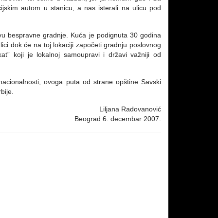
cijskim autom u stanicu, a nas isterali na ulicu pod
ovu bespravne gradnje. Kuća je podignuta 30 godina
ici dok će na toj lokaciji započeti gradnju poslovnog
” koji je lokalnoj samoupravi i državi važniji od
acionalnosti, ovoga puta od strane opštine Savski
bije.
Liljana Radovanović
Beograd 6. decembar 2007.