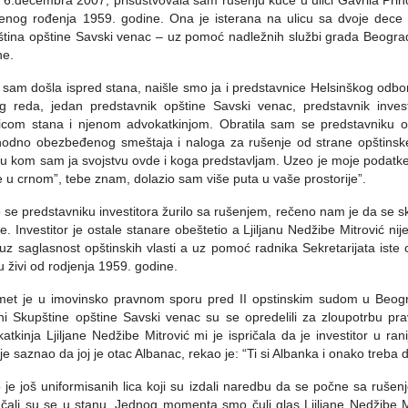
6.decembra 2007, prisustvovala sam rušenju kuće u ulici Gavrila Princi
enog rođenja 1959. godine. Ona je isterana na ulicu sa dvoje dece
tina opštine Savski venac – uz pomoć nadležnih službi grada Beograda 
ne.
sam došla ispred stana, naišle smo ja i predstavnice Helsinškog odbora
g reda, jedan predstavnik opštine Savski venac, predstavnik invest
icom stana i njenom advokatkinjom. Obratila sam se predstavniku op
odno obezbeđenog smeštaja i naloga za rušenje od strane opštinske v
 u kom sam ja svojstvu ovde i koga predstavljam. Uzeo je moje podatke
 u crnom”, tebe znam, dolazio sam više puta u vaše prostorije”.
 se predstavniku investitora žurilo sa rušenjem, rečeno nam je da se s
ije. Investitor je ostale stanare obeštetio a Ljiljanu Nedžibe Mitrović 
 uz saglasnost opštinskih vlasti a uz pomoć radnika Sekretarijata iste
u živi od rodjenja 1959. godine.
et je u imovinsko pravnom sporu pred II opstinskim sudom u Beogra
i Skupštine opštine Savski venac su se opredelili za zloupotrbu pr
atkinja Ljiljane Nedžibe Mitrović mi je ispričala da je investitor u 
je saznao da joj je otac Albanac, rekao je: “Ti si Albanka i onako treba d
 je još uniformisanih lica koji su izdali naredbu da se počne sa rušenj
učali su se u stanu. Jednog momenta smo čuli glas Ljiljane Nedžibe 