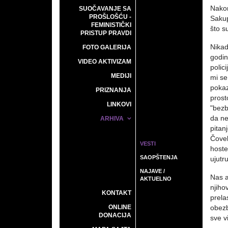
Nakon
SUOČAVANJE SA
PROŠLOŠĆU -
Sakup
FEMINISTIČKI
što s
PRISTUP PRAVDI
Nikad
FOTO GALERIJA
godin
VIDEO AKTIVIZAM
polic
MEDIJI
mi se
pokaz
PRIZNANJA
prost
LINKOVI
"bezb
da ne
ARHIVA
pitan
Čovek
VESTI
hoste
SAOPŠTENJA
ujutr
NAJAVE /
Nas a
AKTUELNO
njiho
KONTAKT
prela
ONLINE
obezb
DONACIJA
sve v