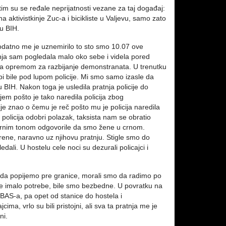
 su se ređale neprijatnosti vezane za taj događaj:
 aktivistkinje Zuc-a i bicikliste u Valjevu, samo zato
 u BIH.
datno me je uznemirilo to sto smo 10.07 ove
anja sam pogledala malo oko sebe i videla pored
ba sa opremom za razbijanje demonstranata. U trenutku
 bi bile pod lupom policije. Mi smo samo izasle da
BIH. Nakon toga je usledila pratnja policije do
jem pošto je tako naredila policija zbog
je znao o čemu je reč pošto mu je policija naredila
policija odobri polazak, taksista nam se obratio
mirnim tonom odgovorile da smo žene u crnom.
rene, naravno uz njihovu pratnju. Stigle smo do
edali. U hostelu cele noci su dezurali policajci i
afu da popijemo pre granice, morali smo da radimo po
ije imalo potrebe, bile smo bezbedne. U povratku na
 BAS-a, pa opet od stanice do hostela i
a, vrlo su bili pristojni, ali sva ta pratnja me je
ni.