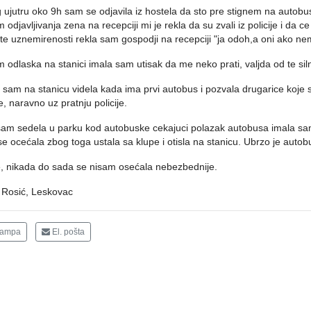
 ujutru oko 9h sam se odjavila iz hostela da sto pre stignem na autob
 odjavljivanja zena na recepciji mi je rekla da su zvali iz policije i da c
te uznemirenosti rekla sam gospodji na recepciji "ja odoh,a oni ako ne
 odlaska na stanici imala sam utisak da me neko prati, valjda od te silne
a sam na stanicu videla kada ima prvi autobus i pozvala drugarice koje 
le, naravno uz pratnju policije.
am sedela u parku kod autobuske cekajuci polazak autobusa imala sam 
e ocećala zbog toga ustala sa klupe i otisla na stanicu. Ubrzo je autobu
, nikada do sada se nisam osećala nebezbednije.
 Rosić, Leskovac
tampa
El. pošta