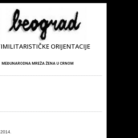
MILITARISTIČKE ORIJENTACIJE
MEĐUNARODNA MREŽA ŽENA U CRNOM
 2014.