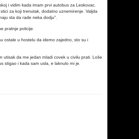
uskoj i vidim kada imam prvi autobus za Leskovac.
e stici za koji trenutak, dodatno uznemirenje. Valjda
maju sta da rade neka dodju".
 pratnje policije.
su ostale u hostelu da idemo zajedno, sto su i
utisak da me jedan mladi covek u civilu prati. Loše
s stigao i kada sam usla, e laknulo mi je.