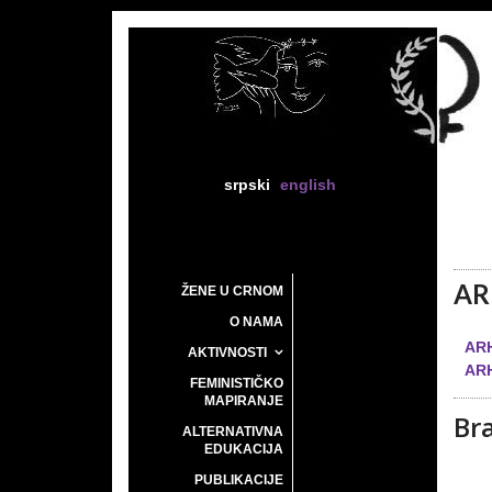
srpski
english
AR
ŽENE U CRNOM
O NAMA
ARH
AKTIVNOSTI
ARH
FEMINISTIČKO
MAPIRANJE
Bra
ALTERNATIVNA
EDUKACIJA
PUBLIKACIJE