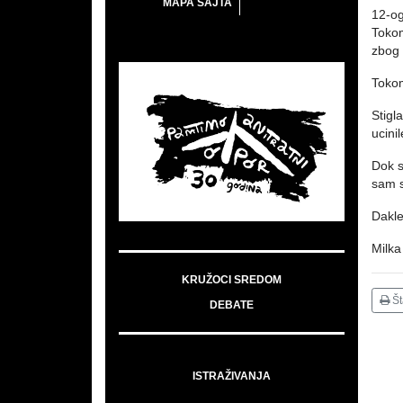
MAPA SAJTA
12-og
Tokom
zbog 
Tokom
Stigl
ucini
Dok s
sam s
Dakle
Milka
KRUŽOCI SREDOM
Š
DEBATE
ISTRAŽIVANJA