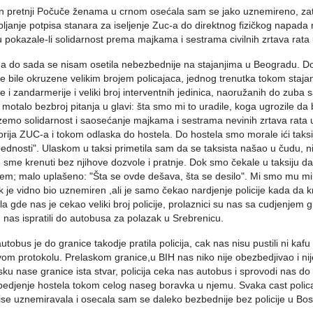
 pretnji Počuče ženama u crnom osećala sam se jako uznemireno, zatim
ljanje potpisa stanara za iseljenje Zuc-a do direktnog fizičkog napada na
u pokazale-li solidarnost prema majkama i sestrama civilnih zrtava rata
a do sada se nisam osetila nebezbednije na stajanjima u Beogradu. Do
e bile okruzene velikim brojem policajaca, jednog trenutka tokom staj
ije i zandarmerije i veliki broj interventnih jedinica, naoružanih do zu
 motalo bezbroj pitanja u glavi: šta smo mi to uradile, koga ugrozile da
emo solidarnost i saosećanje majkama i sestrama nevinih zrtava rata u 
orija ZUC-a i tokom odlaska do hostela. Do hostela smo morale ići taksi
ednosti". Ulaskom u taksi primetila sam da se taksista našao u čudu, ni
 sme krenuti bez njihove dozvole i pratnje. Dok smo čekale u taksiju da 
jem; malo uplašeno: "Šta se ovde dešava, šta se desilo". Mi smo mu 
 je vidno bio uznemiren ,ali je samo čekao nardjenje policije kada da k
la gde nas je cekao veliki broj policije, prolaznici su nas sa cudjenjem gl
u nas ispratili do autobusa za polazak u Srebrenicu.
utobus je do granice takodje pratila policija, cak nas nisu pustili ni k
vom protokolu. Prelaskom granice,u BIH nas niko nije obezbedjivao i n
sku nase granice ista stvar, policija ceka nas autobus i sprovodi nas do
edjenje hostela tokom celog naseg boravka u njemu. Svaka cast policajcim
ise uznemiravala i osecala sam se daleko bezbednije bez policije u Bos