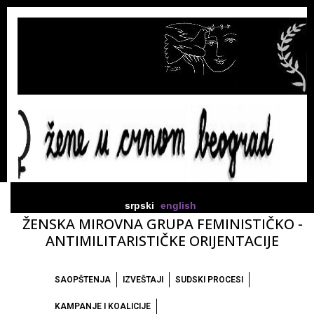
srpski
english
ŽENSKA MIROVNA GRUPA FEMINISTIČKO -
ANTIMILITARISTIČKE ORIJENTACIJE
SAOPŠTENJA
IZVEŠTAJI
SUDSKI PROCESI
KAMPANJE I KOALICIJE