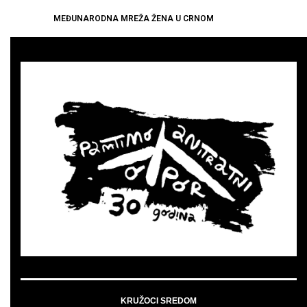
MEĐUNARODNA MREŽA ŽENA U CRNOM
KRUŽOCI SREDOM