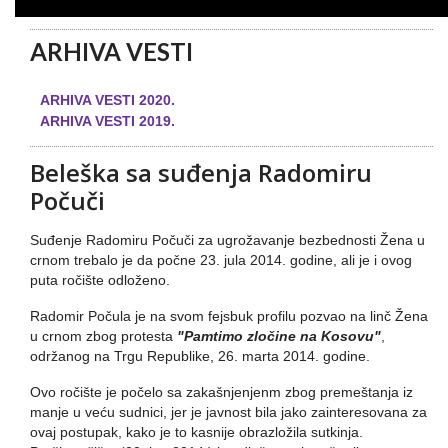
ARHIVA VESTI
ARHIVA VESTI 2020.
ARHIVA VESTI 2019.
Beleška sa suđenja Radomiru
Počuči
Suđenje Radomiru Počuči za ugrožavanje bezbednosti Žena u
crnom trebalo je da počne 23. jula 2014. godine, ali je i ovog
puta ročište odloženo.
Radomir Počula je na svom fejsbuk profilu pozvao na linč Žena
u crnom zbog protesta
"Pamtimo zločine na Kosovu"
,
održanog na Trgu Republike, 26. marta 2014. godine.
Ovo ročište je počelo sa zakašnjenjenm zbog premeštanja iz
manje u veću sudnici, jer je javnost bila jako zainteresovana za
ovaj postupak, kako je to kasnije obrazložila sutkinja.