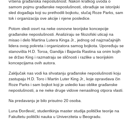
vršena građanska neposlušnost. Nakon kratkog uvoda o
samom pojmu građanske neposlušnosti, obrađuje se istorijski
sled događaja koji su prethodili bojkotu, slučaj Roze Parks, sam
tok i organizacija ove akcije i njene posledice.
Potom sledi osvrt na neke osnovne teorijske koncepcije
građanske neposlušnosti. Analiziraju se filozofski uticaji na
misao i delo Martina Lutera Kinga Jr., jednog od najznačajnijih
lidera ovog pokreta i organizatora samog bojkota. Upoređuju se
stanovišta H.D. Toroa, Gandija i Bajarda Rastina sa onim kojih
se držao King i razmatraju se sličnosti i razlike u teorijskim
koncepcijama ovih autora.
Zaključak nas vodi ka shvatanju građanske neposlušnosti koju
zastupaju H.D. Toro i Martin Luter King Jr., koje opravdava čin
Roze Parks i sam bojkot koji je usledio kao oblike građanske
neposlušnosti, a ne neke druge vidove nenasilnog otpora vlasti.
Na predavanju je bilo prisutno 20 osoba.
Luna Đorđević, studentkinja master studija političke teorije na
Fakultetu politički nauka u Univerziteta u Beogradu.