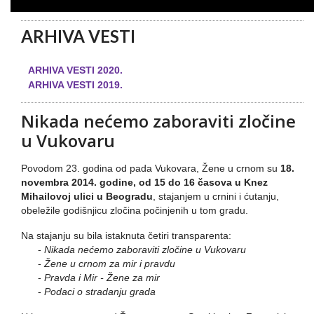
ARHIVA VESTI
ARHIVA VESTI 2020.
ARHIVA VESTI 2019.
Nikada nećemo zaboraviti zločine
u Vukovaru
Povodom 23. godina od pada Vukovara, Žene u crnom su
18.
novembra 2014. godine, od 15 do 16 časova u Knez
Mihailovoj ulici u Beogradu
, stajanjem u crnini i ćutanju,
obeležile godišnjicu zločina počinjenih u tom gradu.
Na stajanju su bila istaknuta četiri transparenta:
-
Nikada nećemo zaboraviti zločine u Vukovaru
-
Žene u crnom za mir i pravdu
-
Pravda i Mir - Žene za mir
-
Podaci o stradanju grada