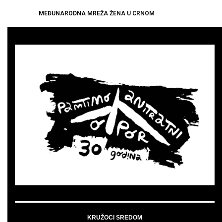
MEĐUNARODNA MREŽA ŽENA U CRNOM
KRUŽOCI SREDOM