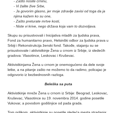
-
Zašto nosite crninu,
-
Vi žalite žive Srbe,
-
Ja govorim glasno, jer moje zdravlje zavisi od toga da ja
njima kažem ko su one,
-
Zašto preturate mrtve kosti,
-
Niste vi krive, nego država koja vam to dozvoljava.
Skupu su prisustvovali i Inicijativa mladih za ljudska prava,
Fond za humanitarno pravo, Helsinški odbor za ljudska prava u
Srbiji i Rekonstrukcija ženski fond. Takođe, stajanju su se
prisustvovale i aktivistkinje Žena u crnom iz Srbije, iz sledećih
gradova: Vlasotince, Leskovac i Kruševac.
Aktivistkinjama Žena u crnom je onemogućeno da dele svoje
letke, a na pitanje zašto ne možemo to da radimo, policajac je
odgovorio iz bezbednosnih razloga.
Beleška sa puta
Aktivistkinje mreže Žena u crnom iz Srbije: Beograd, Leskovac,
Kruševac, Vlasotince su 19. novembra 2014. godine posetile
Vukovar, a povodom godišnjice od pada grada.
Tom prilikom, aktivistkinje su posetile sledeća mesta stradanja: