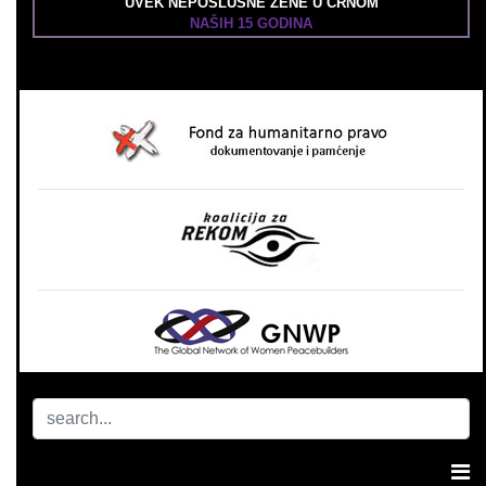
UVEK NEPOSLUŠNE ŽENE U CRNOM
NAŠIH 15 GODINA