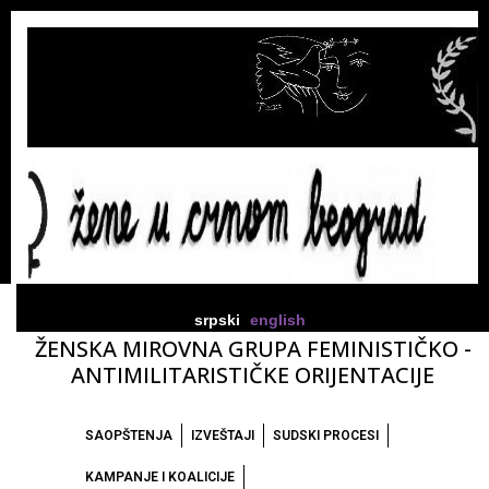
srpski
english
ŽENSKA MIROVNA GRUPA FEMINISTIČKO -
ANTIMILITARISTIČKE ORIJENTACIJE
SAOPŠTENJA
IZVEŠTAJI
SUDSKI PROCESI
KAMPANJE I KOALICIJE