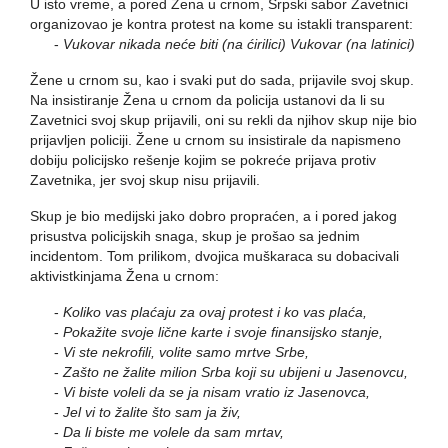
U isto vreme, a pored Žena u crnom, Srpski sabor Zavetnici
organizovao je kontra protest na kome su istakli transparent:
-
Vukovar nikada neće biti (na ćirilici) Vukovar (na latinici)
Žene u crnom su, kao i svaki put do sada, prijavile svoj skup.
Na insistiranje Žena u crnom da policija ustanovi da li su
Zavetnici svoj skup prijavili, oni su rekli da njihov skup nije bio
prijavljen policiji. Žene u crnom su insistirale da napismeno
dobiju policijsko rešenje kojim se pokreće prijava protiv
Zavetnika, jer svoj skup nisu prijavili.
Skup je bio medijski jako dobro propraćen, a i pored jakog
prisustva policijskih snaga, skup je prošao sa jednim
incidentom. Tom prilikom, dvojica muškaraca su dobacivali
aktivistkinjama Žena u crnom:
-
Koliko vas plaćaju za ovaj protest i ko vas plaća,
-
Pokažite svoje lične karte i svoje finansijsko stanje,
-
Vi ste nekrofili, volite samo mrtve Srbe,
-
Zašto ne žalite milion Srba koji su ubijeni u Jasenovcu,
-
Vi biste voleli da se ja nisam vratio iz Jasenovca,
-
Jel vi to žalite što sam ja živ,
-
Da li biste me volele da sam mrtav,