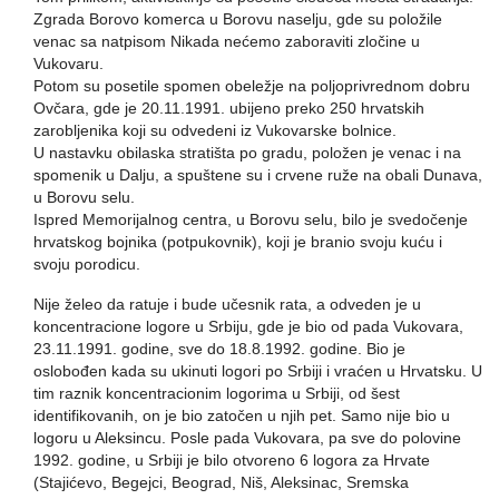
Zgrada Borovo komerca u Borovu naselju, gde su položile
venac sa natpisom Nikada nećemo zaboraviti zločine u
Vukovaru.
Potom su posetile spomen obeležje na poljoprivrednom dobru
Ovčara, gde je 20.11.1991. ubijeno preko 250 hrvatskih
zarobljenika koji su odvedeni iz Vukovarske bolnice.
U nastavku obilaska stratišta po gradu, položen je venac i na
spomenik u Dalju, a spuštene su i crvene ruže na obali Dunava,
u Borovu selu.
Ispred Memorijalnog centra, u Borovu selu, bilo je svedočenje
hrvatskog bojnika (potpukovnik), koji je branio svoju kuću i
svoju porodicu.
Nije želeo da ratuje i bude učesnik rata, a odveden je u
koncentracione logore u Srbiju, gde je bio od pada Vukovara,
23.11.1991. godine, sve do 18.8.1992. godine. Bio je
oslobođen kada su ukinuti logori po Srbiji i vraćen u Hrvatsku. U
tim raznik koncentracionim logorima u Srbiji, od šest
identifikovanih, on je bio zatočen u njih pet. Samo nije bio u
logoru u Aleksincu. Posle pada Vukovara, pa sve do polovine
1992. godine, u Srbiji je bilo otvoreno 6 logora za Hrvate
(Stajićevo, Begejci, Beograd, Niš, Aleksinac, Sremska