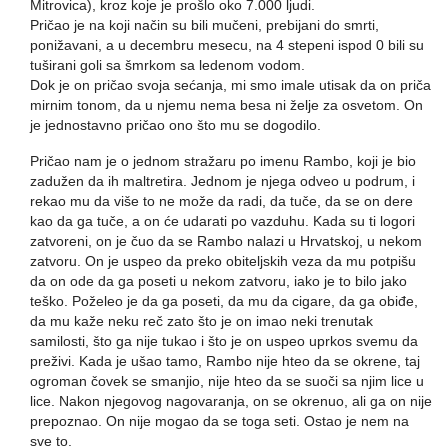
Mitrovica), kroz koje je prošlo oko 7.000 ljudi.
Pričao je na koji način su bili mučeni, prebijani do smrti,
ponižavani, a u decembru mesecu, na 4 stepeni ispod 0 bili su
tuširani goli sa šmrkom sa ledenom vodom.
Dok je on pričao svoja sećanja, mi smo imale utisak da on priča
mirnim tonom, da u njemu nema besa ni želje za osvetom. On
je jednostavno pričao ono što mu se dogodilo.
Pričao nam je o jednom stražaru po imenu Rambo, koji je bio
zadužen da ih maltretira. Jednom je njega odveo u podrum, i
rekao mu da više to ne može da radi, da tuče, da se on dere
kao da ga tuče, a on će udarati po vazduhu. Kada su ti logori
zatvoreni, on je čuo da se Rambo nalazi u Hrvatskoj, u nekom
zatvoru. On je uspeo da preko obiteljskih veza da mu potpišu
da on ode da ga poseti u nekom zatvoru, iako je to bilo jako
teško. Poželeo je da ga poseti, da mu da cigare, da ga obiđe,
da mu kaže neku reč zato što je on imao neki trenutak
samilosti, što ga nije tukao i što je on uspeo uprkos svemu da
preživi. Kada je ušao tamo, Rambo nije hteo da se okrene, taj
ogroman čovek se smanjio, nije hteo da se suoči sa njim lice u
lice. Nakon njegovog nagovaranja, on se okrenuo, ali ga on nije
prepoznao. On nije mogao da se toga seti. Ostao je nem na
sve to.