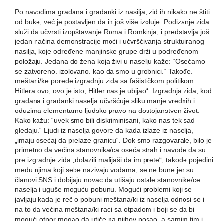
Po navodima građana i građanki iz nasilja, zid ih nikako ne štiti
od buke, već je postavljen da ih još više izoluje. Podizanje zida
služi da učvrsti izopštavanje Roma i Romkinja, i predstavlja još
jedan načina demonstracije moći i učvršćivanja struktuiranog
nasilja, koje određene manjinske grupe drži u podređenom
položaju. Jedana do žena koja živi u naselju kaže: “Osećamo
se zatvoreno, izolovano, kao da smo u grobnici.“ Takođe,
meštani/ke porede izgradnju zida sa fašističkom politikom
Hitlera„ovo, ovo je isto, Hitler nas je ubijao“. Izgradnja zida, kod
građana i građanki naselja učvršćuje sliku manje vrednih i
oduzima elementarno ljudsko pravo na dostojanstven život.
Kako kažu: “uvek smo bili diskriminisani, kako nas tek sad
gledaju.“ Ljudi iz naselja govore da kada izlaze iz naselja,
„imaju osećaj da prelaze granicu“. Dok smo razgovarale, bilo je
primetno da većina stanovnika/ca oseća strah i navode da su
pre izgradnje zida „dolazili mafijaši da im prete“, takođe pojedini
među njima koji sebe nazivaju vođama, se ne bune jer su
članovi SNS i dobijaju novac da utišaju ostale stanovnike/ce
naselja i uguše moguću pobunu. Mogući problemi koji se
javljaju kada je reč o pobuni meštana/ki iz naselja odnosi se i
na to da većina meštana/ki radi sa otpadom i boji se da bi
mogući otpor mogao da utiče na njihov posao, a samim tim i