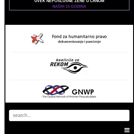
UVEK NEPOSLUŠNE ŽENE U CRNOM
NAŠIH 15 GODINA