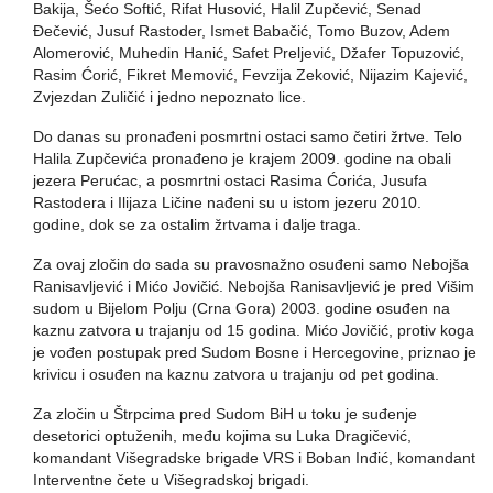
Bakija, Šećo Softić, Rifat Husović, Halil Zupčević, Senad
Đečević, Jusuf Rastoder, Ismet Babačić, Tomo Buzov, Adem
Alomerović, Muhedin Hanić, Safet Preljević, Džafer Topuzović,
Rasim Ćorić, Fikret Memović, Fevzija Zeković, Nijazim Kajević,
Zvjezdan Zuličić i jedno nepoznato lice.
Do danas su pronađeni posmrtni ostaci samo četiri žrtve. Telo
Halila Zupčevića pronađeno je krajem 2009. godine na obali
jezera Perućac, a posmrtni ostaci Rasima Ćorića, Jusufa
Rastodera i Ilijaza Ličine nađeni su u istom jezeru 2010.
godine, dok se za ostalim žrtvama i dalje traga.
Za ovaj zločin do sada su pravosnažno osuđeni samo Nebojša
Ranisavljević i Mićo Jovičić. Nebojša Ranisavljević je pred Višim
sudom u Bijelom Polju (Crna Gora) 2003. godine osuđen na
kaznu zatvora u trajanju od 15 godina. Mićo Jovičić, protiv koga
je vođen postupak pred Sudom Bosne i Hercegovine, priznao je
krivicu i osuđen na kaznu zatvora u trajanju od pet godina.
Za zločin u Štrpcima pred Sudom BiH u toku je suđenje
desetorici optuženih, među kojima su Luka Dragičević,
komandant Višegradske brigade VRS i Boban Inđić, komandant
Interventne čete u Višegradskoj brigadi.