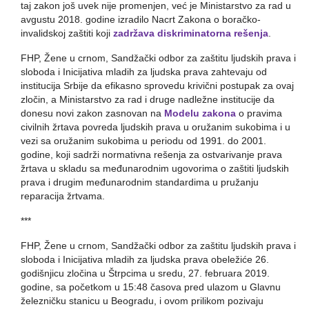
taj zakon još uvek nije promenjen, već je Ministarstvo za rad u
avgustu 2018. godine izradilo Nacrt Zakona o boračko-
invalidskoj zaštiti koji
zadržava diskriminatorna rešenja
.
FHP, Žene u crnom, Sandžački odbor za zaštitu ljudskih prava i
sloboda i Inicijativa mladih za ljudska prava zahtevaju od
institucija Srbije da efikasno sprovedu krivični postupak za ovaj
zločin, a Ministarstvo za rad i druge nadležne institucije da
donesu novi zakon zasnovan na
Modelu zakona
o pravima
civilnih žrtava povreda ljudskih prava u oružanim sukobima i u
vezi sa oružanim sukobima u periodu od 1991. do 2001.
godine, koji sadrži normativna rešenja za ostvarivanje prava
žrtava u skladu sa međunarodnim ugovorima o zaštiti ljudskih
prava i drugim međunarodnim standardima u pružanju
reparacija žrtvama.
***
FHP, Žene u crnom, Sandžački odbor za zaštitu ljudskih prava i
sloboda i Inicijativa mladih za ljudska prava obeležiće 26.
godišnjicu zločina u Štrpcima u sredu, 27. februara 2019.
godine, sa početkom u 15:48 časova pred ulazom u Glavnu
železničku stanicu u Beogradu, i ovom prilikom pozivaju