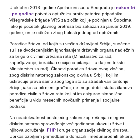
U oktobru 2018. godine Apelacioni sud u Beogradu je
nakon tri
i po godine
potvrdio optužnicu protiv petorice pripadnika
Višegradske brigade VRS za zločin koji je počinjen u Štrpcima.
Iako je početak glavnog pretresa bio zakazan za januar 2019.
godine, on je odložen zbog bolesti jednog od optuženih.
Porodice žrtava, od kojih su većina državljani Srbije, suočene
su i sa dvodecenijskim ignorisanjem državnih organa nadležnih
za brigu o civilnim žrtvama rata (Ministarstvo za rad,
zapošljavanje, boračka i socijalna pitanja – u daljem tekstu
Ministarstvo za rad). Članovi porodica žrtava ovog zločina,
zbog diskriminatornog zakonskog okvira u Srbiji, koji im
uskraćuje prava samo zbog toga što su stradali van teritorije
Srbije, iako su bili njeni građani, ne mogu dobiti status članova
porodica civilnih žrtava rata koji bi im osigurao simbolične
beneficije u vidu mesečnih novčanih primanja i socijalne
podrške.
Na neadekvatnost postojećeg zakonskog rešenja i njegovo
diskriminatorno sprovođenje već godinama ukazuju žrtve i
njihova udruženja,
FHP
i druge organizacije civilnog društva.
Uprkos ozbiljnim primedbama domaćih i međunarodnih aktera,