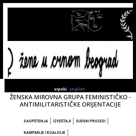
srpski
english
ŽENSKA MIROVNA GRUPA FEMINISTIČKO -
ANTIMILITARISTIČKE ORIJENTACIJE
SAOPŠTENJA
IZVEŠTAJI
SUDSKI PROCESI
KAMPANJE I KOALICIJE