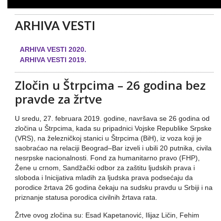
ARHIVA VESTI
ARHIVA VESTI 2020.
ARHIVA VESTI 2019.
Zločin u Štrpcima – 26 godina bez
pravde za žrtve
U sredu, 27. februara 2019. godine, navršava se 26 godina od
zločina u Štrpcima, kada su pripadnici Vojske Republike Srpske
(VRS), na železničkoj stanici u Štrpcima (BiH), iz voza koji je
saobraćao na relaciji Beograd–Bar izveli i ubili 20 putnika, civila
nesrpske nacionalnosti. Fond za humanitarno pravo (FHP),
Žene u crnom, Sandžački odbor za zaštitu ljudskih prava i
sloboda i Inicijativa mladih za ljudska prava podsećaju da
porodice žrtava 26 godina čekaju na sudsku pravdu u Srbiji i na
priznanje statusa porodica civilnih žrtava rata.
Žrtve ovog zločina su: Esad Kapetanović, Ilijaz Ličin, Fehim