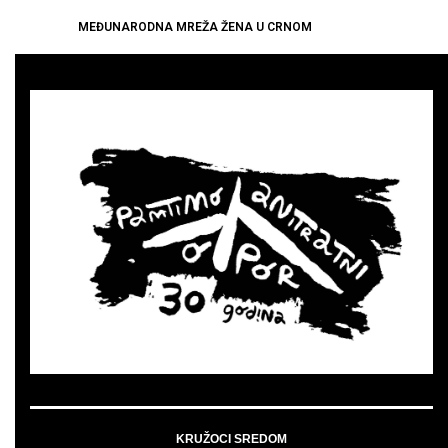
MEĐUNARODNA MREŽA ŽENA U CRNOM
KRUŽOCI SREDOM