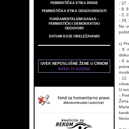
FEMINISTIČKA ETIKA BRIGE
- 27.
- 8, 
FEMINISTIČKA ETIKA ODGOVORNOSTI
- 2, 
FUNDAMENTALIZMI DANAS –
- 29,
FEMINISTIČKI I DEMOKRATSKI
Na ov
ODGOVORI
poče
DATUMI KOJE OBELEŽAVAMO
c) Pr
- 8. 
disku
- 6. 
UVEK NEPOSLUŠNE ŽENE U CRNOM
prava
NAŠIH 15 GODINA
musli
- 12.
crkva
U ovo
- Pre
Žena 
Marie
karak
Novom