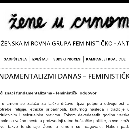
ŽENSKA MIROVNA GRUPA FEMINISTIČKO - ANTI
SAOPŠTENJA
IZVEŠTAJI
SUDSKI PROCESI
KAMPANJE I KOALICIJE
NDAMENTALIZMI DANAS – FEMINISTIČK
ći znaci fundamentalizama - feministički odgovori
 u crnom se zalažu za laičku državu, tj.za potpunu odvojenost c
otrebe religije, etničke pripadnosti, kulturnog nasleđa i tradicij
oduktivnim i seksualnim pravima. Tokom devedesetih godina verske 
male su važno mesto u proizvodnji ratno-huškačke politike, a sve izražen
ve takve tendencije Žene u crnom su reagovale. Nakon pada 