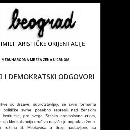
MILITARISTIČKE ORIJENTACIJE
MEĐUNARODNA MREŽA ŽENA U CRNOM
I I DEMOKRATSKI ODGOVORI
rkve od države, suprotstavljaju se svim formama
e u političke svrhe, posebno represiji nad ženskim
institucije, pre svega Srspka pravoslavna crkva,
ija klerikalizacija društva najviše je pogađala žene.
režima S. Miloševića u Srbiji nastavljene su