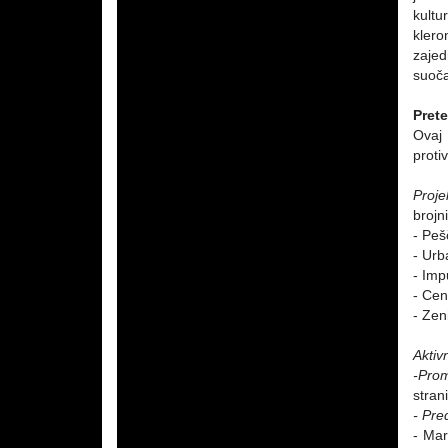
kultu
kler
zajed
suoča
Pret
Ovaj 
proti
Proje
brojn
- Peš
- Urb
- Imp
- Cen
- Zen
Aktiv
-Prom
stran
- Pre
- Mar