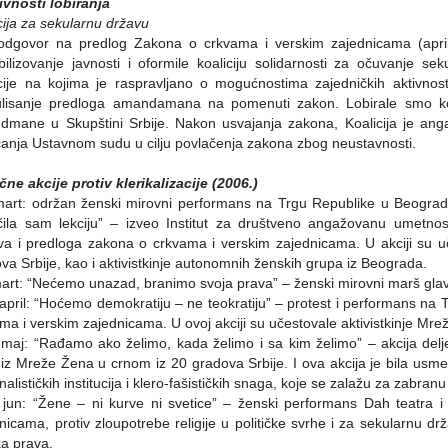
tivnosti lobiranja
cija za sekularnu državu
odgovor na predlog Zakona o crkvama i verskim zajednicama (april
bilizovanje javnosti i oformile koaliciju solidarnosti za očuvanje s
cije na kojima je raspravljano o mogućnostima zajedničkih aktivnost
ulisanje predloga amandamana na pomenuti zakon. Lobirale smo ko
mane u Skupštini Srbije. Nakon usvajanja zakona, Koalicija je anga
anja Ustavnom sudu u cilju povlačenja zakona zbog neustavnosti.
lične akcije protiv klerikalizacije (2006.)
mart: održan ženski mirovni performans na Trgu Republike u Beogradu p
ila sam lekciju” – izveo Institut za društveno angažovanu umetnost
va i predloga zakona o crkvama i verskim zajednicama. U akciji su u
va Srbije, kao i aktivistkinje autonomnih ženskih grupa iz Beograda.
mart: “Nećemo unazad, branimo svoja prava” – ženski mirovni marš gl
 april: “Hoćemo demokratiju – ne teokratiju” – protest i performans na
ma i verskim zajednicama. U ovoj akciji su učestovale aktivistkinje Mre
 maj: “Rađamo ako želimo, kada želimo i sa kim želimo” – akcija del
iz Mreže Žena u crnom iz 20 gradova Srbije. I ova akcija je bila usmer
nalističkih institucija i klero-fašističkih snaga, koje se zalažu za zabranu 
 jun: “Žene – ni kurve ni svetice” – ženski performans Dah teatra
nicama, protiv zloupotrebe religije u političke svrhe i za sekularnu 
ka prava.