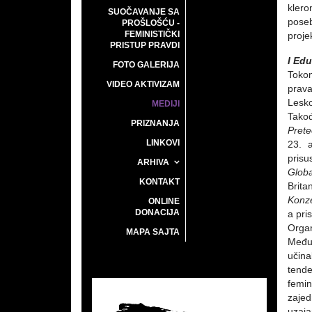
klero
SUOČAVANJE SA
poseb
PROŠLOŠĆU -
FEMINISTIČKI
proje
PRISTUP PRAVDI
I Edu
FOTO GALERIJA
Tokom
VIDEO AKTIVIZAM
prava
Lesk
MEDIJI
Takođ
PRIZNANJA
Prete
LINKOVI
23. a
prisu
ARHIVA
Globa
KONTAKT
Brita
Konze
ONLINE
DONACIJA
a pri
Organ
MAPA SAJTA
Međut
učin
tende
femin
zajed
uzaja