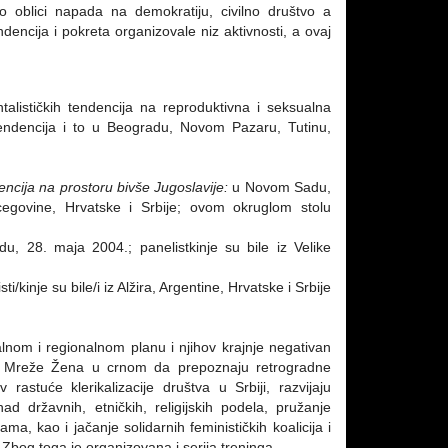
kao oblici napada na demokratiju, civilno društvo a
ncija i pokreta organizovale niz aktivnosti, a ovaj
alističkih tendencija na reproduktivna i seksualna
h tendencija i to u Beogradu, Novom Pazaru, Tutinu,
ncija na prostoru bivše Jugoslavije:
u Novom Sadu,
rcegovine, Hrvatske i Srbije; ovom okruglom stolu
, 28. maja 2004.; panelistkinje su bile iz Velike
/kinje su bile/i iz Alžira, Argentine, Hrvatske i Srbije
lnom i regionalnom planu i njihov krajnje negativan
ja Mreže Žena u crnom da prepoznaju retrogradne
rastuće klerikalizacije društva u Srbiji, razvijaju
ad državnih, etničkih, religijskih podela, pružanje
a, kao i jačanje solidarnih feminističkih koalicija i
bog toga je organizovana i serija treninga.