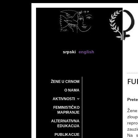
srpski
english
FU
ŽENE U CRNOM
O NAMA
AKTIVNOSTI
Prete
FEMINISTIČKO
Žene
MAPIRANJE
zloup
ALTERNATIVNA
repr
EDUKACIJA
zauzi
PUBLIKACIJE
Na s