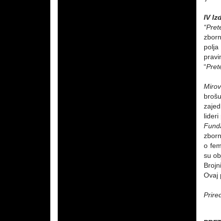
IV I
“Pret
zborn
polja
pravi
“
Pret
Mirov
brošu
zajed
lider
Funda
zborn
o fem
su ob
Brojn
Ovaj 
Prire