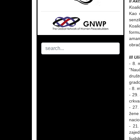
II Ak
Koali
Kao 
senzi
Koali
form
amand
obrać
III U
- 8. 
“Nauč
društ
grado
- 8. 
- 29.
crkva
- 27.
žene 
nacio
- 21.
zajed
ljuds