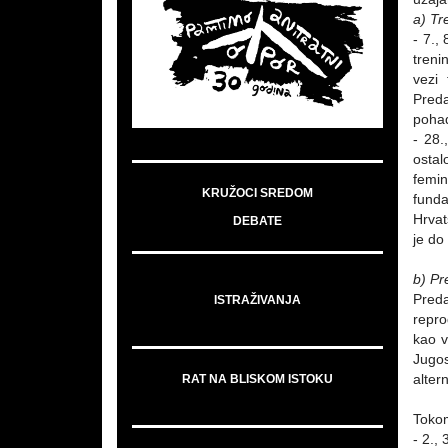
a) Tr
- 7.,
treni
vezi 
Preda
pohađ
- 28.
ostal
femin
KRUŽOCI SREDOM
funda
Hrvat
DEBATE
je do
b) Pr
Preda
ISTRAŽIVANJA
repro
kao v
Jugos
alter
RAT NA BLISKOM ISTOKU
Tokom
- 2.,