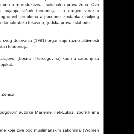
 posebno u reproduktivna i seksualna prava žena. Ove
su bujanju sličnih tendencija i u drugim verskim
d ogromnih problema a posebno izostanka ozbiljnog
 demokratske tekovine, ljudska prava i slobode.
a svog delovanja (1991) organizuje razne aktivnosti
eta i tendencija.
arajevo, (Bosna i Hercegovina) kao i u saradnji sa
rojekat:
- Zenica
 odgovori' autorke Marieme Heli-Lukas, zbornik ima
’Žene koje žive pod muslimanskim zakonima’ (Women