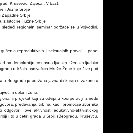
ograd, Kruševac, Zaječar, Vrbas);
ne i Južne Srbije
a i Zapadne Srbije
 iz Istočne i južne Srbije
sledeći regionalni seminar održaće se u Vojvodini,
gušenja reproduktivnih i seksualnih prava” – panel
apad na demokratiju, osnovna ljudska i ženska ljudska
Beogradu održala osnivačica Mreže Žene koje žive pod
dija u Beogradu je održana javna diskusija o zakonu o
najvećim delom žene.
ionalni projekat koji su odvija u koorperaciji između
zgovora, predavanja, tribina, kao i promocije zbornika
odgovori', ove aktivnosti edukativno-aktivističkog
iji i to u četiri grada u Srbiji (Beogradu, Kruševcu,