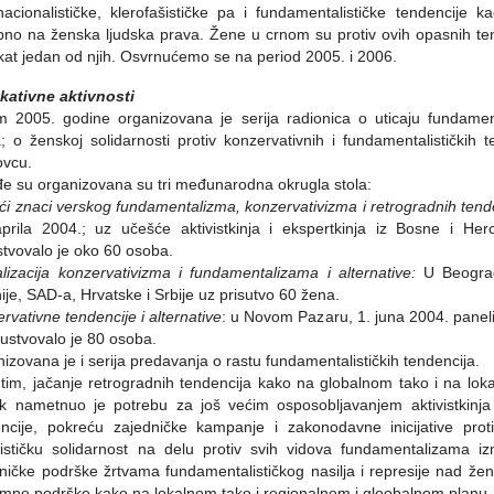
nacionalističke, klerofašističke pa i fundamentalističke tendencije 
no na ženska ljudska prava. Žene u crnom su protiv ovih opasnih tende
kat jedan od njih. Osvrnućemo se na period 2005. i 2006.
kativne aktivnosti
 2005. godine organizovana je serija radionica o uticaju fundament
; o ženskoj solidarnosti protiv konzervativnih i fundamentalistički
ovcu.
e su organizovana su tri međunarodna okrugla stola:
ći znaci verskog fundamentalizma, konzervativizma i retrogradnih tende
prila 2004.; uz učešće aktivistkinja i ekspertkinja iz Bosne i He
stvovalo je oko 60 osoba.
lizacija konzervativizma i fundamentalizama i alternative:
U Beogradu
nije, SAD-a, Hrvatske i Srbije uz prisutvo 60 žena.
rvativne tendencije i alternative
: u Novom Pazaru, 1. juna 2004. panelisti
sustvovalo je 80 osoba.
izovana je i serija predavanja o rastu fundamentalističkih tendencija.
im, jačanje retrogradnih tendencija kako na globalnom tako i na loka
ak nametnuo je potrebu za još većim osposobljavanjem aktivistkin
ncije, pokreću zajedničke kampanje i zakonodavne inicijative protiv 
ističku solidarnost na delu protiv svih vidova fundamentalizama izn
ničke podrške žrtvama fundamentalističkog nasilja i represije nad ženam
mne podrške kako na lokalnom tako i regionalnom i gloobalnom planu. Z