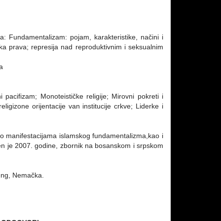
lja: Fundamentalizam: pojam, karakteristike, načini i
ka prava; represija nad reproduktivnim i seksualnim
a
 pacifizam; Monoteističke religije; Mirovni pokreti i
eligizone orijentacije van institucije crkve; Liderke i
 o manifestacijama islamskog fundamentalizma,kao i
jen je 2007. godine, zbornik na bosanskom i srpskom
ftung, Nemačka.