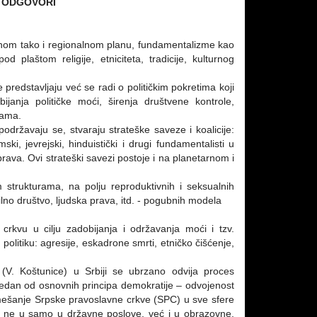
I ODGOVORI
balnom tako i regionalnom planu, fundamentalizme kao
od plaštom religije, etniciteta, tradicije, kulturnog
e predstavljaju već se radi o političkim pokretima koji
obijanja političke moći, širenja društvene kontrole,
nama.
državaju se, stvaraju strateške saveze i koalicije:
ki, jevrejski, hinduistički i drugi fundamentalisti u
rava. Ovi strateški savezi postoje i na planetarnom i
m strukturama, na polju reproduktivnih i seksualnih
vilno društvo, ljudska prava, itd. - pogubnih modela
crkvu u cilju zadobijanja i održavanja moći i tzv.
 politiku: agresije, eskadrone smrti, etničko čišćenje,
. Koštunice) u Srbiji se ubrzano odvija proces
 jedan od osnovnih principa demokratije – odvojenost
– mešanje Srpske pravoslavne crkve (SPC) u sve sfere
 se ne u samo u državne poslove, već i u obrazovne,