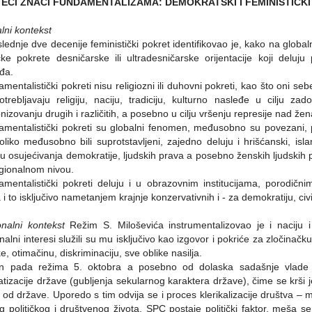
EĆI ZNACI FUNDAMENTALIZAMA: DEMOKRATSKI I FEMINISTIČK
lni kontekst
lednje dve decenije feministički pokret identifikovao je, kako na glo
ičke pokrete desničarske ili ultradesničarske orijentacije koji deluju p
đa.
mentalistički pokreti nisu religiozni ili duhovni pokreti, kao što oni seb
otrebljavaju religiju, naciju, tradiciju, kulturno nasleđe u cilju zad
izovanju drugih i različitih, a posebno u cilju vršenju represije nad že
mentalistički pokreti su globalni fenomen, međusobno su povezani, po
liko međusobno bili suprotstavljeni, zajedno deluju i hrišćanski, islams
u osujećivanja demokratije, ljudskih prava a posebno ženskih ljudskih p
gionalnom nivou.
mentalistički pokreti deluju i u obrazovnim institucijama, porodični
 i to isključivo nametanjem krajnje konzervativnih i - za demokratiju, ci
nalni kontekst
Režim S. Miloševića instrumentalizovao je i naciju i 
nalni interesi služili su mu isključivo kao izgovor i pokriće za zločinačku
ke, otimačinu, diskriminaciju, sve oblike nasilja.
n pada režima 5. oktobra a posebno od dolaska sadašnje vlade (V
atizacije države (gubljenja sekularnog karaktera države), čime se krši
 od države. Uporedo s tim odvija se i proces klerikalizacije društva 
g političkog i društvenog života. SPC postaje politički faktor, meša