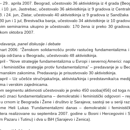
 – 29.. aprila 2007. Beograd, učestovalo 36 aktivisktinja iz 4 grada (Be
9. i 10. jun, Jastrebac, učestovalo 36 aktivistkinja iz 9 gradova iz Central
23. i 24. jun, Zlatar, učestovalo 40 aktivistkinja iz 9 gradova iz Sandžak
 30 jun i 1 jul, Brestvačka banja, učestovalo 34 aktivistkinje iz 10 gradova
im seminarima ukupno je učestovalo: 170 žena iz preko 30 gradova; 
tkom oktobra 2007.
edavanja, panel diskusije i debate
mart 2006: “Ženskom solidarnošću protiv rastućeg fundamentalizma i 
sija održana u Beogradu, učestvovalo 48 aktivistkinja.
april - “Nove strategije fundamentalizma u Evropi i severnoj Americi: n
 i feminističke strategije protiv fundamentalizma” – predavanje je u 
manskim zakonima. Predavanju je prisustvovalo 30 aktivistkinja.
 april – Uz učešće stručnjaka/inja, aktivista/kinja i predstavnika/ca me
ma i verskim zajednicama.
m segmentu aktivnosti učestvovalo je preko 450 osoba(456) od toga 
teći znaci fundamentalizama – demokratski i feministički odgovori – reg
u crnom iz Beograda i Žene i društvo iz Sarajeva; sastoji se u seriji ra
me Heli Lukas 'Fundamentalizmi danas – demokratski i feministički 
tera realizovane su septembra 2007. godine u Bosni i Hercegovini i Srb
 Pazaru i Tutinu) i dva u BiH (Sarajevo i Zenica).