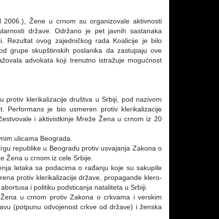
 2006.), Žene u crnom su organizovale aktivnosti
ekularnosti države. Održano je pet javnih sastanaka
i. Rezultat ovog zajedničkog rada Koalicije je bilo
d grupe skupštinskih poslanika da zastupaju ove
žovala advokata koji trenutno istražuje mogućnost
rotiv klerikalizacije društva u Srbiji, pod nazivom
. Performans je bio usmeren protiv klerikalizacije
čestvovale i aktivistkinje Mreže Žena u crnom iz 20
avnim ulicama Beograda.
 Trgu republike u Beogradu protiv usvajanja Zakona o
že Žena u crnom iz cele Srbije.
jenja letaka sa podacima o rađanju koje su sakupile
ena protiv klerikalizacije države, propagande klero-
abortusa i politiku podsticanja nataliteta u Srbiji.
 i Žena u crnom protiv Zakona o crkvama i verskim
državu (potpunu odvojenost crkve od države) i ženska