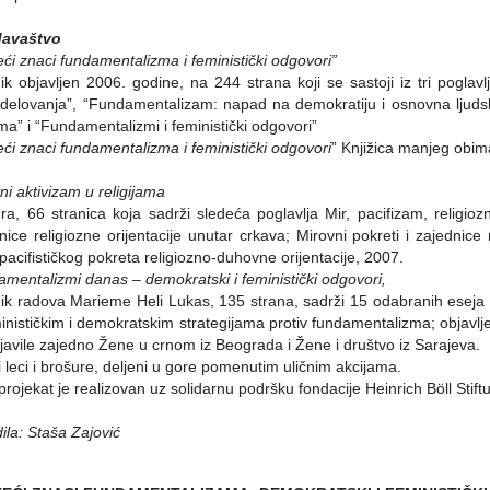
zdavaštvo
eći znaci fundamentalizma i feministički odgovori”
ik objavljen 2006. godine, na 244 strana koji se sastoji iz tri poglav
 delovanja”, “Fundamentalizam: napad na demokratiju i osnovna ljuds
ma” i “Fundamentalizmi i feministički odgovori”
eći znaci fundamentalizma i feministički odgovori
” Knjižica manjeg obim
ni aktivizam u religijama
ra, 66 stranica koja sadrži sledeća poglavlja Mir, pacifizam, religiozni
nice religiozne orijentacije unutar crkava; Mirovni pokreti i zajednice r
i pacifističkog pokreta religiozno-duhovne orijentacije, 2007.
mentalizmi danas – demokratski i feministički odgovori,
ik radova Marieme Heli Lukas, 135 strana, sadrži 15 odabranih eseja
inističkim i demokratskim strategijama protiv fundamentalizma; objavl
javile zajedno Žene u crnom iz Beograda i Žene i društvo iz Sarajeva.
i leci i brošure, deljeni u gore pomenutim uličnim akcijama.
projekat je realizovan uz solidarnu podršku fondacije Heinrich Böll Sti
dila: Staša Zajović