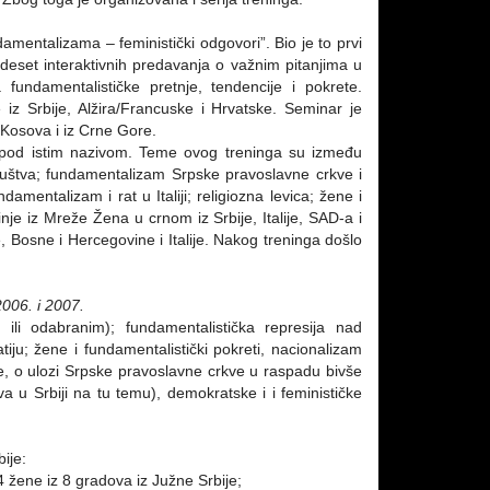
damentalizama – feministički odgovori”. Bio je to prvi
deset interaktivnih predavanja o važnim pitanjima u
fundamentalističke pretnje, tendencije i pokrete.
fije iz Srbije, Alžira/Francuske i Hrvatske. Seminar je
 Kosova i iz Crne Gore.
) pod istim nazivom. Teme ovog treninga su između
ruštva; fundamentalizam Srpske pravoslavne crkve i
ndamentalizam i rat u Italiji; religiozna levica; žene i
inje iz Mreže Žena u crnom iz Srbije, Italije, SAD-a i
, Bosne i Hercegovine i Italije. Nakog treninga došlo
006. i 2007.
ili odabranim); fundamentalistička represija nad
ju; žene i fundamentalistički pokreti, nacionalizam
e, o ulozi Srpske pravoslavne crkve u raspadu bivše
va u Srbiji na tu temu), demokratske i i feminističke
ije:
34 žene iz 8 gradova iz Južne Srbije;