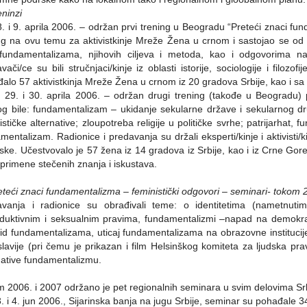
eninzi
 8. i 9. aprila 2006. – održan prvi trening u Beogradu “Preteći znaci fun
ng na ovu temu za aktivistkinje Mreže Žena u crnom i sastojao se od 
fundamentalizama, njihovih ciljeva i metoda, kao i odgovorima na 
vači/ce su bili stručnjaci/kinje iz oblasti istorije, sociologije i filozo
alo 57 aktivistkinja Mreže Žena u crnom iz 20 gradova Srbije, kao i sa
, 29. i 30. aprila 2006. – održan drugi trening (takođe u Beogradu
og bile: fundamentalizam – ukidanje sekularne države i sekularnog d
ističke alternative; zloupotreba religije u političke svrhe; patrijarhat, fu
mentalizam. Radionice i predavanja su držali eksperti/kinje i aktivisti/k
ske. Učestvovalo je 57 žena iz 14 gradova iz Srbije, kao i iz Crne Gore
 primene stečenih znanja i iskustava.
eteći znaci fundamentalizma – feministički odgovori
–
seminari- tokom 2
vanja i radionice su obrađivali teme: o identitetima (nametnutim 
duktivnim i seksualnim pravima, fundamentalizmi –napad na demokrati
id fundamentalizama, uticaj fundamentalizama na obrazovne institucij
lavije (pri čemu je prikazan i film Helsinškog komiteta za ljudska pra
native fundamentalizmu.
 2006. i 2007 održano je pet regionalnih seminara u svim delovima Srb
 3. i 4. jun 2006., Sijarinska banja na jugu Srbije, seminar su pohađale 