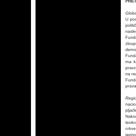
PRET
Globa
U pos
polit
nasle
Funda
zloup
demon
Funda
ma ko
pravc
na re
Funda
prava
Regio
nacio
pljač
Nako
teokr
crkve
javno