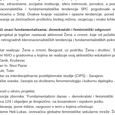
rne, zdravstvene, socijalne institucije, sferu intimnosti, porodice, a
onacionalističke i fundamentalističke tendencije SPC pogodovale 
nicama u Srbiji. Ovakve krajnje nazadne i opasne tendencije, pore
vanja sa zločinačkom prošlošću bivšeg režima, osujećuju i onako krhke
eći znaci fundamentalizama: demokratski i feministički odgovori
projekat je logičan nastavak aktivnosti Žena u crnom, koje od počekt
v retrogradnih kleronacionalističkih tendencija i fundamentalistilikih pokr
kat realizuju
: Žene u crnom, Beograd, uz podršku ’Žena i društvo’, S
im NVO u gradovima u kojima se realizuje ovaj aktivističko-edukativni p
čanik, Kruševac
an In, Novi Pazar
uls, Tutin
tar za interdisciplinarne postdiplomske studije (CIPS) - Sarajevo
ičke sveske, časopis za društvenu fenomenologiju i kulturnu dijalogiku 
nosti u okviru projekta:
ocija zbornika
: 'Fundamentalizmi danas – demokratski i feministički
ica 124 i objavljen je dvojezično: na bosanskom i srpskom jeziku.
davanja, javne tribine, razgovori o temi u kojima učestvuju:
ieme Heli-Lukas, osnivačica globalne feminističke sekularne mreže 