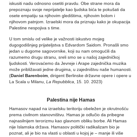
iskusiti nadu odnosno osetiti pravdu. Obe strane mora da
prepoznaju svoje neprijatelje kao ljudska bića te pokušati da
osete empatiju sa njihovim gledištima, njihovim bolom i
njihovom patnjom. Izraelski mora da priznaju kako je okupacija
Palestine nespojiva s time.
U tom smislu od velike je važnosti iskustvo mojeg
dugogodišnjeg prijateljstva s Edvardom Saidom. Pronašli smo
jedan u dugome sagovornike, koji su nam omogućili da
razumemo drugu stranu, sreli smo se u našoj zajedničkoj
ljudskosti. Verovaćemo da Jevreje i Arape zajednička muzika
može približavati jedne drugima, u zajedništvu naše humanosti.
(
Daniel Barenboim
, dirigent Berlinske državne opere i opere u
La Scala u Milanu,
La Repubblica
, 15. 10. 2023)
Palestina nije Hamas
Hamasov napad na izraelsku teritoriju obeležen je okrutnošću
prema civilnom stanovništvu. Hamas je odlučio da pribegne
najnasilnijem terorizmu kao glavnom obliku borbe. Ali Hamas
nije Islamska država. Hamasov politički radikalizam bio je
poznat, ali je bio na vlasti u oblasti u kojoj je – manje ili više