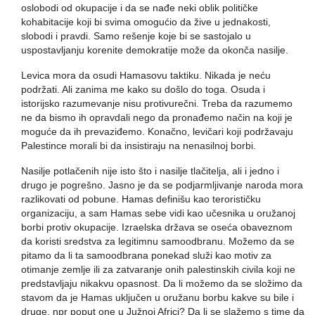
oslobodi od okupacije i da se nađe neki oblik političke
kohabitacije koji bi svima omogućio da žive u jednakosti,
slobodi i pravdi. Samo rešenje koje bi se sastojalo u
uspostavljanju korenite demokratije može da okonča nasilje.
Levica mora da osudi Hamasovu taktiku. Nikada je neću
podržati. Ali zanima me kako su došlo do toga. Osuda i
istorijsko razumevanje nisu protivurečni. Treba da razumemo
ne da bismo ih opravdali nego da pronađemo način na koji je
moguće da ih prevaziđemo. Konačno, levičari koji podržavaju
Palestince morali bi da insistiraju na nenasilnoj borbi.
Nasilje potlačenih nije isto što i nasilje tlačitelja, ali i jedno i
drugo je pogrešno. Jasno je da se podjarmljivanje naroda mora
razlikovati od pobune. Hamas definišu kao terorističku
organizaciju, a sam Hamas sebe vidi kao učesnika u oružanoj
borbi protiv okupacije. Izraelska država se oseća obaveznom
da koristi sredstva za legitimnu samoodbranu. Možemo da se
pitamo da li ta samoodbrana ponekad služi kao motiv za
otimanje zemlje ili za zatvaranje onih palestinskih civila koji ne
predstavljaju nikakvu opasnost. Da li možemo da se složimo da
stavom da je Hamas uključen u oružanu borbu kakve su bile i
druge, npr poput one u Južnoj Africi? Da li se slažemo s time da