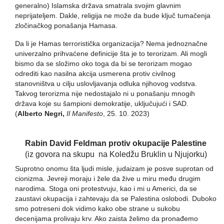
generalno) Islamska država smatrala svojim glavnim
neprijateljem. Dakle, religija ne može da bude ključ tumačenja
zločinačkog ponašanja Hamasa.
Da li je Hamas terroristička organizacija? Nema jednoznačne
univerzalno prihvaćene definicije šta je to terorizam. Ali mogli
bismo da se složimo oko toga da bi se terorizam mogao
odrediti kao nasilna akcija usmerena protiv civilnog
stanovništva u cilju uslovljavanja odluka njihovog vodstva.
Takvog terorizma nije nedostajalo ni u ponašanju mnogih
država koje su šampioni demokratije, uključujući i SAD.
(
Alberto Negri,
Il Manifesto
, 25. 10. 2023)
Rabin David Feldman protiv okupacije Palestine
(iz govora na skupu na Koledžu Bruklin u Njujorku)
Suprotno onomu šta ljudi misle, judaizam je posve suprotan od
cionizma. Jevreji moraju i žele da žive u miru među drugim
narodima. Stoga oni protestvuju, kao i mi u Americi, da se
zaustavi okupacija i zahtevaju da se Palestina oslobodi. Duboko
smo potreseni dok vidimo kako obe strane u sukobu
decenijama prolivaju krv. Ako zaista želimo da pronađemo