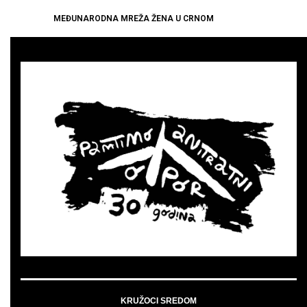
MEĐUNARODNA MREŽA ŽENA U CRNOM
KRUŽOCI SREDOM