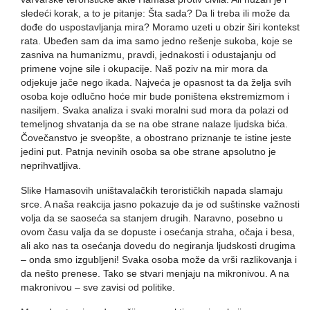
sledeći korak, a to je pitanje: Šta sada? Da li treba ili može da
dođe do uspostavljanja mira? Moramo uzeti u obzir širi kontekst
rata. Ubeđen sam da ima samo jedno rešenje sukoba, koje se
zasniva na humanizmu, pravdi, jednakosti i odustajanju od
primene vojne sile i okupacije. Naš poziv na mir mora da
odjekuje jače nego ikada. Najveća je opasnost ta da želja svih
osoba koje odlučno hoće mir bude poništena ekstremizmom i
nasiljem. Svaka analiza i svaki moralni sud mora da polazi od
temeljnog shvatanja da se na obe strane nalaze ljudska bića.
Čovečanstvo je sveopšte, a obostrano priznanje te istine jeste
jedini put. Patnja nevinih osoba sa obe strane apsolutno je
neprihvatljiva.
Slike Hamasovih uništavalačkih terorističkih napada slamaju
srce. A naša reakcija jasno pokazuje da je od suštinske važnosti
volja da se saoseća sa stanjem drugih. Naravno, posebno u
ovom času valja da se dopuste i osećanja straha, očaja i besa,
ali ako nas ta osećanja dovedu do negiranja ljudskosti drugima
– onda smo izgubljeni! Svaka osoba može da vrši razlikovanja i
da nešto prenese. Tako se stvari menjaju na mikronivou. A na
makronivou – sve zavisi od politike.