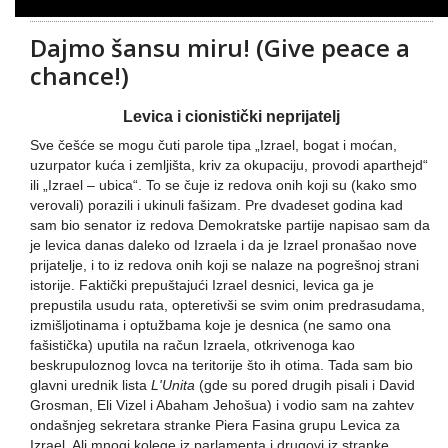
Dajmo šansu miru! (Give peace a
chance!)
Levica i cionistički neprijatelj
Sve češće se mogu čuti parole tipa „Izrael, bogat i moćan,
uzurpator kuća i zemljišta, kriv za okupaciju, provodi aparthejd“
ili „Izrael – ubica“. To se čuje iz redova onih koji su (kako smo
verovali) porazili i ukinuli fašizam. Pre dvadeset godina kad
sam bio senator iz redova Demokratske partije napisao sam da
je levica danas daleko od Izraela i da je Izrael pronašao nove
prijatelje, i to iz redova onih koji se nalaze na pogrešnoj strani
istorije. Faktički prepuštajući Izrael desnici, levica ga je
prepustila usudu rata, opteretivši se svim onim predrasudama,
izmišljotinama i optužbama koje je desnica (ne samo ona
fašistička) uputila na račun Izraela, otkrivenoga kao
beskrupuloznog lovca na teritorije što ih otima. Tada sam bio
glavni urednik lista
L'Unita
(gde su pored drugih pisali i David
Grosman, Eli Vizel i Abaham Jehošua) i vodio sam na zahtev
ondašnjeg sekretara stranke Piera Fasina grupu Levica za
Izrael. Ali mnogi kolege iz parlamenta i drugovi iz stranke