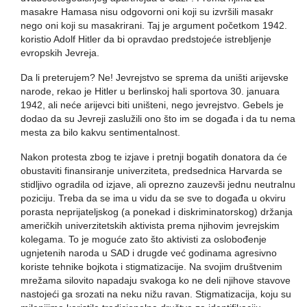
masakre Hamasa nisu odgovorni oni koji su izvršili masakr
nego oni koji su masakrirani. Taj je argument početkom 1942.
koristio Adolf Hitler da bi opravdao predstojeće istrebljenje
evropskih Jevreja.
Da li preterujem? Ne! Jevrejstvo se sprema da uništi arijevske
narode, rekao je Hitler u berlinskoj hali sportova 30. januara
1942, ali neće arijevci biti uništeni, nego jevrejstvo. Gebels je
dodao da su Jevreji zaslužili ono što im se događa i da tu nema
mesta za bilo kakvu sentimentalnost.
Nakon protesta zbog te izjave i pretnji bogatih donatora da će
obustaviti finansiranje univerziteta, predsednica Harvarda se
stidljivo ogradila od izjave, ali oprezno zauzevši jednu neutralnu
poziciju. Treba da se ima u vidu da se sve to događa u okviru
porasta neprijateljskog (a ponekad i diskriminatorskog) držanja
američkih univerzitetskih aktivista prema njihovim jevrejskim
kolegama. To je moguće zato što aktivisti za oslobođenje
ugnjetenih naroda u SAD i drugde već godinama agresivno
koriste tehnike bojkota i stigmatizacije. Na svojim društvenim
mrežama silovito napadaju svakoga ko ne deli njihove stavove
nastojeći ga srozati na neku nižu ravan. Stigmatizacija, koju su