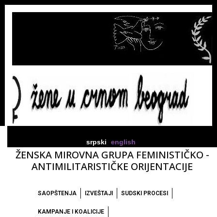
srpski
english
ŽENSKA MIROVNA GRUPA FEMINISTIČKO -
ANTIMILITARISTIČKE ORIJENTACIJE
SAOPŠTENJA
IZVEŠTAJI
SUDSKI PROCESI
KAMPANJE I KOALICIJE