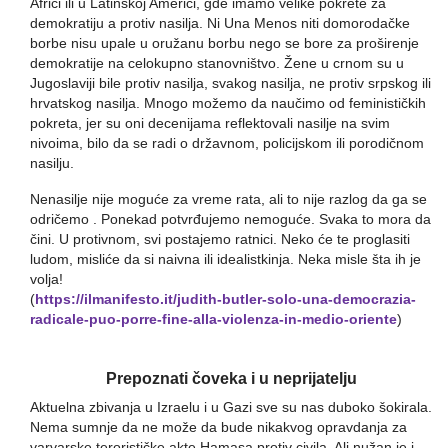
Africi ili u Latinskoj Americi, gde imamo velike pokrete za
demokratiju a protiv nasilja. Ni Una Menos niti domorodačke
borbe nisu upale u oružanu borbu nego se bore za proširenje
demokratije na celokupno stanovništvo. Žene u crnom su u
Jugoslaviji bile protiv nasilja, svakog nasilja, ne protiv srpskog ili
hrvatskog nasilja. Mnogo možemo da naučimo od feminističkih
pokreta, jer su oni decenijama reflektovali nasilje na svim
nivoima, bilo da se radi o državnom, policijskom ili porodičnom
nasilju.
Nenasilje nije moguće za vreme rata, ali to nije razlog da ga se
odričemo . Ponekad potvrđujemo nemoguće. Svaka to mora da
čini. U protivnom, svi postajemo ratnici. Neko će te proglasiti
ludom, misliće da si naivna ili idealistkinja. Neka misle šta ih je
volja!
(
https://ilmanifesto.it/judith-butler-solo-una-democrazia-
radicale-puo-porre-fine-alla-violenza-in-medio-oriente
)
Prepoznati čoveka i u neprijatelju
Aktuelna zbivanja u Izraelu i u Gazi sve su nas duboko šokirala.
Nema sumnje da ne može da bude nikakvog opravdanja za
varvarske terorističke akte Hamasa protiv civila. Ali nužan je i