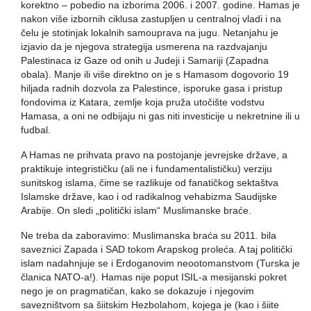
korektno – pobedio na izborima 2006. i 2007. godine. Hamas je
nakon više izbornih ciklusa zastupljen u centralnoj vladi i na
čelu je stotinjak lokalnih samouprava na jugu. Netanjahu je
izjavio da je njegova strategija usmerena na razdvajanju
Palestinaca iz Gaze od onih u Judeji i Samariji (Zapadna
obala). Manje ili više direktno on je s Hamasom dogovorio 19
hiljada radnih dozvola za Palestince, isporuke gasa i pristup
fondovima iz Katara, zemlje koja pruža utočište vodstvu
Hamasa, a oni ne odbijaju ni gas niti investicije u nekretnine ili u
fudbal.
A Hamas ne prihvata pravo na postojanje jevrejske države, a
praktikuje integrističku (ali ne i fundamentalističku) verziju
sunitskog islama, čime se razlikuje od fanatičkog sektaštva
Islamske države, kao i od radikalnog vehabizma Saudijske
Arabije. On sledi „politički islam“ Muslimanske braće.
Ne treba da zaboravimo: Muslimanska braća su 2011. bila
saveznici Zapada i SAD tokom Arapskog proleća. A taj politički
islam nadahnjuje se i Erdoganovim neootomanstvom (Turska je
članica NATO-a!). Hamas nije poput ISIL-a mesijanski pokret
nego je on pragmatičan, kako se dokazuje i njegovim
savezništvom sa šiitskim Hezbolahom, kojega je (kao i šiite