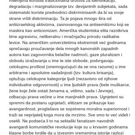
milenijima koristila tradicionalna društva za identifikaciju,
degradaciju i marginalizovanje tzv. devijantnih subjekata, sada
sistematski koriste predvodnici diskriminisanih da bi sa svoje
strane vršili diskriminaciju. Ta je pojava mnogo šira od
antiizraelskog aktivizma, zasnovanoga na antisemitizmu koji se
maskira kao anticionizam. Američka studentska elita razotkriva
time agresivnu, neliberalnu i mračnjačku prirodu radikalne
levice. Na američkim univerzitetima ekstremisti već godinama
sprečavaju proučavanje dela mnogih kanonskih zapadnih
autora kao zagovornika belačke nadmoći, gaze pluralizam i
slobodu izražavanja u ime te iste slobode, podvrgavaju
celokupnu prošlost (onemogućujući da se ona razume) u ime
arbitrarne i apsolutne sadašnjosti (tzv. kultura brisanja),
optužuju celokupne kategorije ljudi (nezavisno od njihove
individualne odgovornosti) u ime ljudskih prava (bele muškarce,
žene koje žele ostati ženama a, vidimo, sada i Jevreje),
odbacuju prava većine u ime manjinskih prava. Ugnjeteni su
spremni da postanu ugnjetači, elitizam se prikazuje kao
avangardnost, proglašava se sopstvena moralna superiornost i
traži se neprijatelj koga mora da mrzimo. Sve smo to već videli i
osetili. Ne podseća li to na sektaški fanatizam navodnih
avangardi komunističke revolucije koje su u krvavim godinama
klasne borbe tvrdile da u izvesnim vremenima istorije razlozi