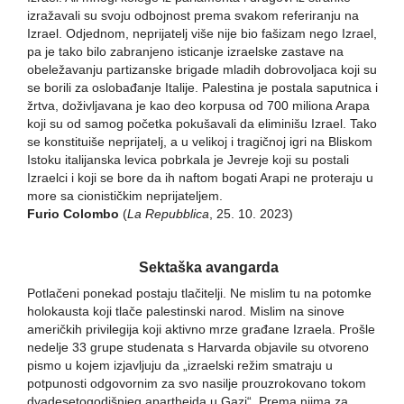
izražavali su svoju odbojnost prema svakom referiranju na
Izrael. Odjednom, neprijatelj više nije bio fašizam nego Izrael,
pa je tako bilo zabranjeno isticanje izraelske zastave na
obeležavanju partizanske brigade mladih dobrovoljaca koji su
se borili za oslobađanje Italije. Palestina je postala saputnica i
žrtva, doživljavana je kao deo korpusa od 700 miliona Arapa
koji su od samog početka pokušavali da eliminišu Izrael. Tako
se konstituiše neprijatelj, a u velikoj i tragičnoj igri na Bliskom
Istoku italijanska levica pobrkala je Jevreje koji su postali
Izraelci i koji se bore da ih naftom bogati Arapi ne proteraju u
more sa cionističkim neprijateljem.
Furio Colombo
(
La Repubblica
, 25. 10. 2023)
Sektaška avangarda
Potlačeni ponekad postaju tlačitelji. Ne mislim tu na potomke
holokausta koji tlače palestinski narod. Mislim na sinove
američkih privilegija koji aktivno mrze građane Izraela. Prošle
nedelje 33 grupe studenata s Harvarda objavile su otvoreno
pismo u kojem izjavljuju da „izraelski režim smatraju u
potpunosti odgovornim za svo nasilje prouzrokovano tokom
dvadesetogodišnjeg aparthejda u Gazi“. Prema njima za