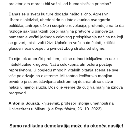
proletarijata moraju biti važniji od humanističkih principa?
Danas se u svetu kulture događa nešto slično. Agresivni
iliberalni aktivisti, ubeđeni da su intelektualna avangarda
političke, antropološke i socijalne revolucije, pretenduju na to da
razloge sakrosanktnih borbi manjina pretvore u osnove za
nametanje većini jednoga celovitog preispitivanja načina na koji
se govori, misli, voli i živi. Uplašena većina će ćutati, kritički
glasovi neće dospeti u javnost zbog straha od stigme.
To nije tek američki problem, niti se odnosi isključivo na uske
intelektualne krugove. Naša celokupna atmosfera postaje
represivnom. U pogledu mnogih vitalnih pitanja scena se sve
više polarizuje na ekstreme. Militantna levičarska manjina
prividno je suprotstavljena ekstremnoj desnici ali se ustvari
nalazi u njenoj službi. Došlo je vreme da ćutljiva manjina iznova
progovori.
Antonio Scurati,
književnik, profesor istorije umetnosti na
Univerzitetu u Milanu (
La Repubblica
, 26. 10. 2023)
Samo radikalna demokratija može da okonča nasilje!