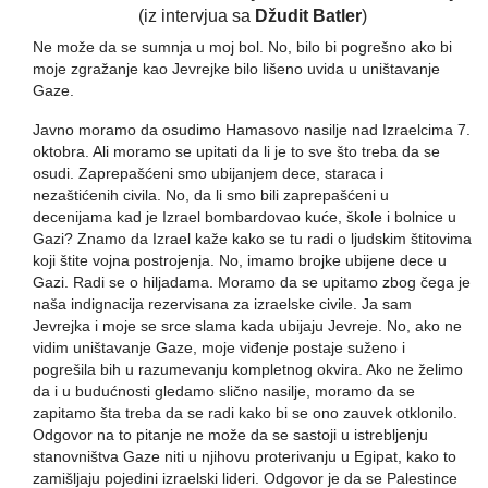
(iz intervjua sa
Džudit Batler
)
Ne može da se sumnja u moj bol. No, bilo bi pogrešno ako bi
moje zgražanje kao Jevrejke bilo lišeno uvida u uništavanje
Gaze.
Javno moramo da osudimo Hamasovo nasilje nad Izraelcima 7.
oktobra. Ali moramo se upitati da li je to sve što treba da se
osudi. Zaprepašćeni smo ubijanjem dece, staraca i
nezaštićenih civila. No, da li smo bili zaprepašćeni u
decenijama kad je Izrael bombardovao kuće, škole i bolnice u
Gazi? Znamo da Izrael kaže kako se tu radi o ljudskim štitovima
koji štite vojna postrojenja. No, imamo brojke ubijene dece u
Gazi. Radi se o hiljadama. Moramo da se upitamo zbog čega je
naša indignacija rezervisana za izraelske civile. Ja sam
Jevrejka i moje se srce slama kada ubijaju Jevreje. No, ako ne
vidim uništavanje Gaze, moje viđenje postaje suženo i
pogrešila bih u razumevanju kompletnog okvira. Ako ne želimo
da i u budućnosti gledamo slično nasilje, moramo da se
zapitamo šta treba da se radi kako bi se ono zauvek otklonilo.
Odgovor na to pitanje ne može da se sastoji u istrebljenju
stanovništva Gaze niti u njihovu proterivanju u Egipat, kako to
zamišljaju pojedini izraelski lideri. Odgovor je da se Palestince