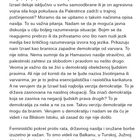
Izrael deluje isključivo u svrhu samoodbrane ili je on agresivna
vojna sila koja pokušava da Palestince zadrži u trajnoj
potčinjenosti? Moramo da se upitamo o takvim načinima opisa
nasilja. To su važna pitanja. Nadam se da je moguća javna
diskusija u cilju boljeg razumevanja situacije. Bojim se da
reagujemo prebrzo ili da prihvatamo ono što nam nudi jezik
medija bez kritičkog razumevanja izvora tog jezika. Prikazuju
nam Izrael kao branioca zapadne demokratije od varvara. To
nije istina. Nema sumnje da je Hamasovo nasilje stravično, ali
palestinski zahtevi za slobodom i pravdom su nešto drugo.
Veoma je važno da se živi u demokratiji obeleženoj ljudskim
pravima. Ali nije od koristi da se te ljude naziva životinjama ili
varvarima, jer je to jedna esencijalistička i rasistička karikatura.
A ne verujem da je Izrael baš najbolja verzija demokratije. To je
država zasnovana na nasilnoj okupaciji. Šta znači demokratija
koja se zasniva na negaciji ljudskih prava drugih? To je
demokratija za neke a ne za sve. Takvu verziju demokratije ne
mogu da branim. Verujem u demokratiju i nadam se da ću je
videti i na Bliskom Istoku, ali zasad do nje nije došlo.
Feministički pokret protiv rata, državnog nasilja i oružane borbe
izuzetno je važan. To smo videli na Balkanu, u Turskoj, Južnoj