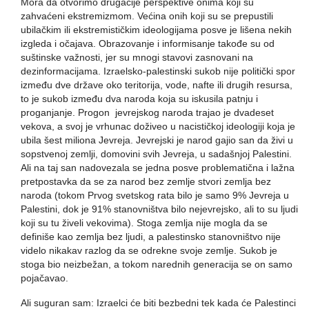
Mora da otvorimo drugačije perspektive onima koji su
zahvaćeni ekstremizmom. Većina onih koji su se prepustili
ubilačkim ili ekstremističkim ideologijama posve je lišena nekih
izgleda i očajava. Obrazovanje i informisanje takođe su od
suštinske važnosti, jer su mnogi stavovi zasnovani na
dezinformacijama. Izraelsko-palestinski sukob nije politički spor
između dve države oko teritorija, vode, nafte ili drugih resursa,
to je sukob između dva naroda koja su iskusila patnju i
proganjanje. Progon jevrejskog naroda trajao je dvadeset
vekova, a svoj je vrhunac doživeo u nacističkoj ideologiji koja je
ubila šest miliona Jevreja. Jevrejski je narod gajio san da živi u
sopstvenoj zemlji, domovini svih Jevreja, u sadašnjoj Palestini.
Ali na taj san nadovezala se jedna posve problematična i lažna
pretpostavka da se za narod bez zemlje stvori zemlja bez
naroda (tokom Prvog svetskog rata bilo je samo 9% Jevreja u
Palestini, dok je 91% stanovništva bilo nejevrejsko, ali to su ljudi
koji su tu živeli vekovima). Stoga zemlja nije mogla da se
definiše kao zemlja bez ljudi, a palestinsko stanovništvo nije
videlo nikakav razlog da se odrekne svoje zemlje. Sukob je
stoga bio neizbežan, a tokom narednih generacija se on samo
pojačavao.
Ali suguran sam: Izraelci će biti bezbedni tek kada će Palestinci