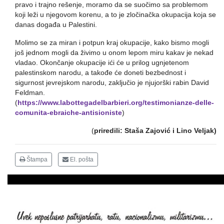
pravo i trajno rešenje, moramo da se suočimo sa problemom
koji leži u njegovom korenu, a to je zločinačka okupacija koja se
danas događa u Palestini.
Molimo se za miran i potpun kraj okupacije, kako bismo mogli
još jednom mogli da živimo u onom lepom miru kakav je nekad
vladao. Okončanje okupacije ići će u prilog ugnjetenom
palestinskom narodu, a takođe će doneti bezbednost i
sigurnost jevrejskom narodu, zaključio je njujorški rabin David
Feldman.
(
https://www.labottegadelbarbieri.org/testimonianze-delle-
comunita-ebraiche-antisioniste
)
(
priredili: Staša Zajović i Lino Veljak)
Štampa
El. pošta