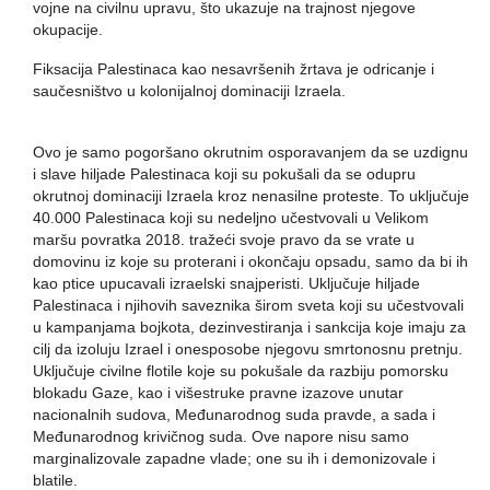
vojne na civilnu upravu, što ukazuje na trajnost njegove
okupacije.
Fiksacija Palestinaca kao nesavršenih žrtava je odricanje i
saučesništvo u kolonijalnoj dominaciji Izraela.
Ovo je samo pogoršano okrutnim osporavanjem da se uzdignu
i slave hiljade Palestinaca koji su pokušali da se odupru
okrutnoj dominaciji Izraela kroz nenasilne proteste. To uključuje
40.000 Palestinaca koji su nedeljno učestvovali u Velikom
maršu povratka 2018. tražeći svoje pravo da se vrate u
domovinu iz koje su proterani i okončaju opsadu, samo da bi ih
kao ptice upucavali izraelski snajperisti. Uključuje hiljade
Palestinaca i njihovih saveznika širom sveta koji su učestvovali
u kampanjama bojkota, dezinvestiranja i sankcija koje imaju za
cilj da izoluju Izrael i onesposobe njegovu smrtonosnu pretnju.
Uključuje civilne flotile koje su pokušale da razbiju pomorsku
blokadu Gaze, kao i višestruke pravne izazove unutar
nacionalnih sudova, Međunarodnog suda pravde, a sada i
Međunarodnog krivičnog suda. Ove napore nisu samo
marginalizovale zapadne vlade; one su ih i demonizovale i
blatile.