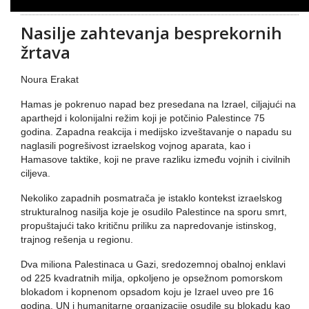
Nasilje zahtevanja besprekornih
žrtava
Noura Erakat
Hamas je pokrenuo napad bez presedana na Izrael, ciljajući na
aparthejd i kolonijalni režim koji je potčinio Palestince 75
godina. Zapadna reakcija i medijsko izveštavanje o napadu su
naglasili pogrešivost izraelskog vojnog aparata, kao i
Hamasove taktike, koji ne prave razliku između vojnih i civilnih
ciljeva.
Nekoliko zapadnih posmatrača je istaklo kontekst izraelskog
strukturalnog nasilja koje je osudilo Palestince na sporu smrt,
propuštajući tako kritičnu priliku za napredovanje istinskog,
trajnog rešenja u regionu.
Dva miliona Palestinaca u Gazi, sredozemnoj obalnoj enklavi
od 225 kvadratnih milja, opkoljeno je opsežnom pomorskom
blokadom i kopnenom opsadom koju je Izrael uveo pre 16
godina. UN i humanitarne organizacije osudile su blokadu kao