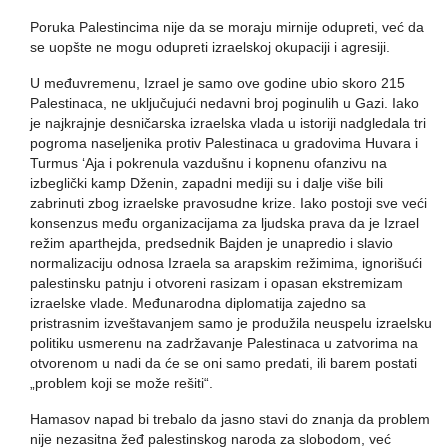
Poruka Palestincima nije da se moraju mirnije odupreti, već da
se uopšte ne mogu odupreti izraelskoj okupaciji i agresiji.
U međuvremenu, Izrael je samo ove godine ubio skoro 215
Palestinaca, ne uključujući nedavni broj poginulih u Gazi. Iako
je najkrajnje desničarska izraelska vlada u istoriji nadgledala tri
pogroma naseljenika protiv Palestinaca u gradovima Huvara i
Turmus ‘Aja i pokrenula vazdušnu i kopnenu ofanzivu na
izbeglički kamp Dženin, zapadni mediji su i dalje više bili
zabrinuti zbog izraelske pravosudne krize. Iako postoji sve veći
konsenzus među organizacijama za ljudska prava da je Izrael
režim aparthejda, predsednik Bajden je unapredio i slavio
normalizaciju odnosa Izraela sa arapskim režimima, ignorišući
palestinsku patnju i otvoreni rasizam i opasan ekstremizam
izraelske vlade. Međunarodna diplomatija zajedno sa
pristrasnim izveštavanjem samo je produžila neuspelu izraelsku
politiku usmerenu na zadržavanje Palestinaca u zatvorima na
otvorenom u nadi da će se oni samo predati, ili barem postati
„problem koji se može rešiti“.
Hamasov napad bi trebalo da jasno stavi do znanja da problem
nije nezasitna žeđ palestinskog naroda za slobodom, već