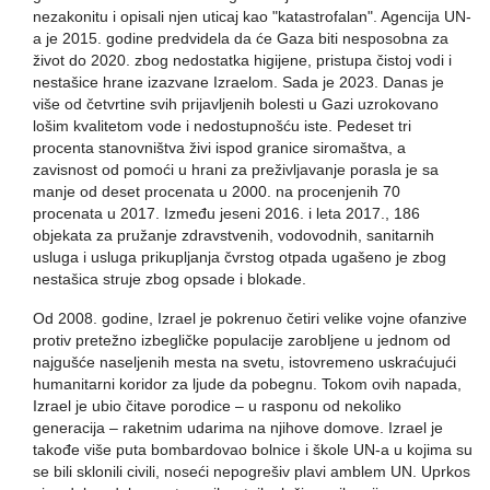
nezakonitu i opisali njen uticaj kao "katastrofalan". Agencija UN-
a je 2015. godine predvidela da će Gaza biti nesposobna za
život do 2020. zbog nedostatka higijene, pristupa čistoj vodi i
nestašice hrane izazvane Izraelom. Sada je 2023. Danas je
više od četvrtine svih prijavljenih bolesti u Gazi uzrokovano
lošim kvalitetom vode i nedostupnošću iste. Pedeset tri
procenta stanovništva živi ispod granice siromaštva, a
zavisnost od pomoći u hrani za preživljavanje porasla je sa
manje od deset procenata u 2000. na procenjenih 70
procenata u 2017. Između jeseni 2016. i leta 2017., 186
objekata za pružanje zdravstvenih, vodovodnih, sanitarnih
usluga i usluga prikupljanja čvrstog otpada ugašeno je zbog
nestašica struje zbog opsade i blokade.
Od 2008. godine, Izrael je pokrenuo četiri velike vojne ofanzive
protiv pretežno izbegličke populacije zarobljene u jednom od
najgušće naseljenih mesta na svetu, istovremeno uskraćujući
humanitarni koridor za ljude da pobegnu. Tokom ovih napada,
Izrael je ubio čitave porodice – u rasponu od nekoliko
generacija – raketnim udarima na njihove domove. Izrael je
takođe više puta bombardovao bolnice i škole UN-a u kojima su
se bili sklonili civili, noseći nepogrešiv plavi amblem UN. Uprkos