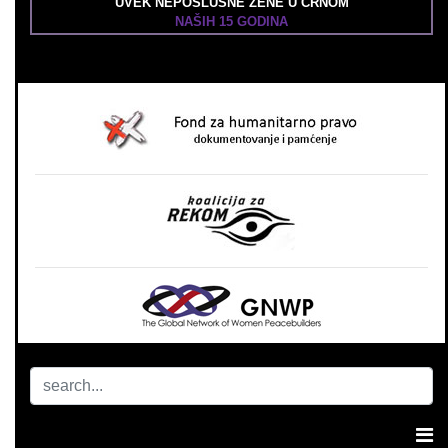
UVEK NEPOSLUŠNE ŽENE U CRNOM
NAŠIH 15 GODINA