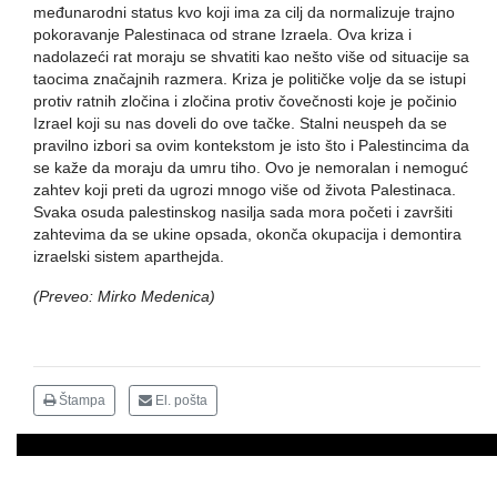
međunarodni status kvo koji ima za cilj da normalizuje trajno
pokoravanje Palestinaca od strane Izraela. Ova kriza i
nadolazeći rat moraju se shvatiti kao nešto više od situacije sa
taocima značajnih razmera. Kriza je političke volje da se istupi
protiv ratnih zločina i zločina protiv čovečnosti koje je počinio
Izrael koji su nas doveli do ove tačke. Stalni neuspeh da se
pravilno izbori sa ovim kontekstom je isto što i Palestincima da
se kaže da moraju da umru tiho. Ovo je nemoralan i nemoguć
zahtev koji preti da ugrozi mnogo više od života Palestinaca.
Svaka osuda palestinskog nasilja sada mora početi i završiti
zahtevima da se ukine opsada, okonča okupacija i demontira
izraelski sistem aparthejda.
(Preveo: Mirko Medenica)
Štampa
El. pošta