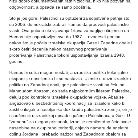
nizu dobro dokumentovanih ratnih zločina, niko nije pozvan na
odgovornost, a opsada se samo pooštrila.
Što je još gore, Palestinci su optuženi za sopstvene patnje što
su 2006. demokratski izabrali Hamas da predvodi palestinske
vlasti. Ova priča o okrivljavanju žrtava zamagljuje činjenicu da
Hamas nije uspostavljen sve do 1987. – dvadeset godina
nakon što je počela izraelska okupacija Gaze i Zapadne obale i
skoro četiri decenije nakon masovnog proterivanja i
proterivanja Palestinaca tokom uspostavljanja Izraela 1948.
godine.
Hamas bi sutra mogao nestati, a izraelska politika kolonijalne
ekspanzije naseljenika bi se nastavila. Uzmite u obzir izraelsku
politiku na Zapadnoj obali, gde palestinske vlasti na čelu sa
Mahmudom Abasom, do sada najpokornijim liderom Palestine,
deluju pod kontrolom izraelske okupacione vojske. Abas se
angažovao u bezbednosnoj koordinaciji sa Izraelom kako bi
zaštitio ilegalne naseljenike dok kradu palestinsku zemlju, on je
i saučesnik u izraelskoj opsadi i gušenju Palestinaca u Gazi. U
“zamenu” za njegov pristanak, Izrael je nemilosrdno širio svoje
naseobine na okupiranoj teritoriji, objavio nameru da anektira
dolinu Jordana i prebacio nadzor nad Zapadnom obalom sa