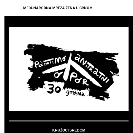
MEĐUNARODNA MREŽA ŽENA U CRNOM
KRUŽOCI SREDOM