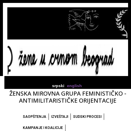
srpski
english
ŽENSKA MIROVNA GRUPA FEMINISTIČKO -
ANTIMILITARISTIČKE ORIJENTACIJE
SAOPŠTENJA
IZVEŠTAJI
SUDSKI PROCESI
KAMPANJE I KOALICIJE